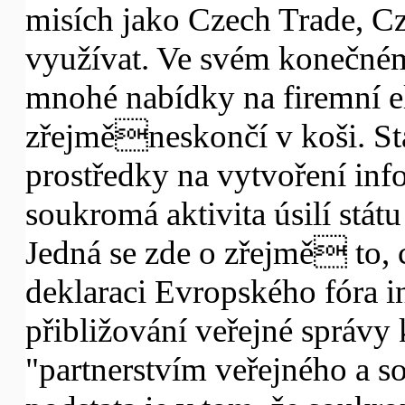
misích jako Czech Trade, C
využívat. Ve svém konečném
mnohé nabídky na firemní e
zřejměneskončí v koši. St
prostředky na vytvoření inf
soukromá aktivita úsilí stát
Jedná se zde o zřejmě to, 
deklaraci Evropského fóra i
přibližování veřejné správy
"partnerstvím veřejného a s