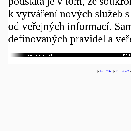
podstata je v tom, že soukr
k vytváření nových služeb 
od veřejných informací. S
definovaných pravidel a veř
|-
Ascii 7Bit
-|-
PC Latin 2
-