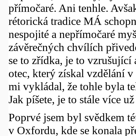
přímočaré. Ani tenhle. Avša
rétorická tradice MÁ schopno
nespojité a nepřímočaré myš
závěrečných chvílích přived
se to zřídka, je to vzrušujíc
otec, který získal vzdělání
mi vykládal, že tohle byla te
Jak píšete, je to stále více
Poprvé jsem byl svědkem tét
v Oxfordu, kde se konala p