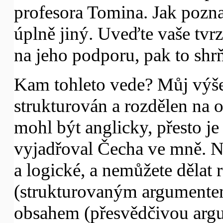
profesora Tomina. Jak pozn
úplně jiný. Uveďte vaše tvr
na jeho podporu, pak to shrň
Kam tohleto vede? Můj výš
strukturován a rozdělen na 
mohl být anglicky, přesto j
vyjadřoval Čecha ve mně. N
a logické, a nemůžete dělat
(strukturovaným argumentem
obsahem (přesvědčivou argu