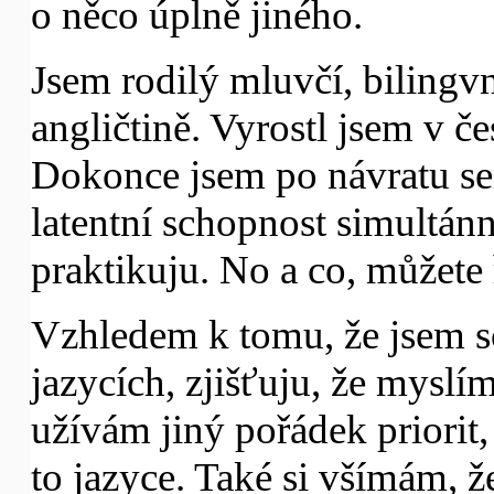
o něco úplně jiného.
Jsem rodilý mluvčí, bilingvní
angličtině. Vyrostl jsem v če
Dokonce jsem po návratu se
latentní schopnost simultán
praktikuju. No a co, můžete ř
Vzhledem k tomu, že jsem 
jazycích, zjišťuju, že mysl
užívám jiný pořádek priorit,
to jazyce. Také si všímám, ž