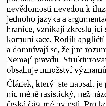
nevědomosti nevedou k iluz
jednoho jazyka a argumentač
hranice, vznikají zkreslujíc
komunikace. Rodilí angličtí
a domnívají se, že jim rozumě
Nemají pravdu. Strukturova
obsahuje množství významů, 
Článek, který jste napsal, j
nic méně rasistický, než názo
česká část mé bytosti. Pro k