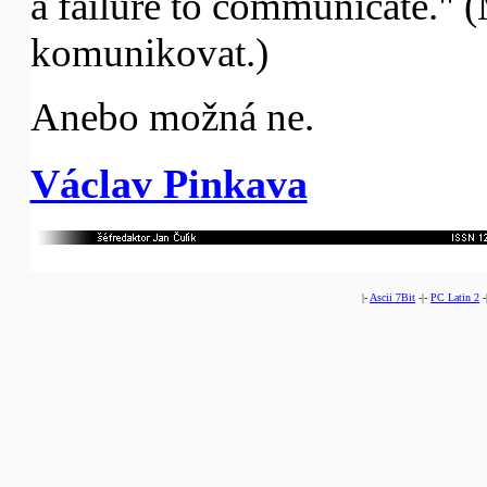
a failure to communicate."
komunikovat.)
Anebo možná ne.
Václav Pinkava
|-
Ascii 7Bit
-|-
PC Latin 2
-