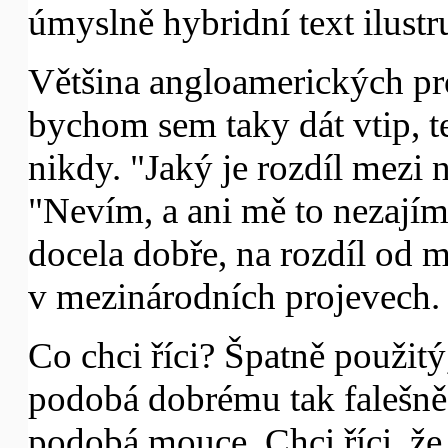
úmyslně hybridní text ilustr
Většina angloamerických pr
bychom sem taky dát vtip, t
nikdy. "Jaký je rozdíl mezi
"Nevím, a ani mě to nezajímá
docela dobře, na rozdíl od 
v mezinárodních projevech.
Co chci říci? Špatně použitý
podobá dobrému tak falešně,
podobá mouce. Chci říci, že