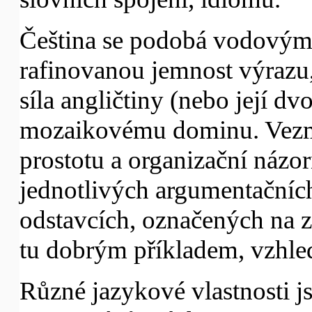
Čeština se podobá vodovým 
rafinovanou jemnost výrazu,
síla angličtiny (nebo její dv
mozaikovému dominu. Vezmět
prostotu a organizační názorn
jednotlivých argumentačníc
odstavcích, označených na za
tu dobrým příkladem, vzhl
Různé jazykové vlastnosti j