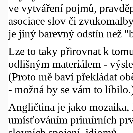
ve vytváření pojmů, pravdě
asociace slov či zvukomalby
je jiný barevný odstín než "
Lze to taky přirovnat k tomu
odlišným materiálem - výsle
(Proto mě baví překládat o
- možná by se vám to líbilo.
Angličtina je jako mozaika,
umísťováním primírních prvk
slovních spojení, idiomů.