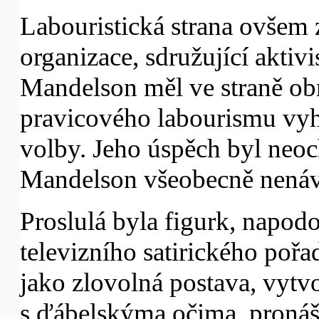
Labouristická strana ovšem z
organizace, sdružující aktivi
Mandelson měl ve straně obr
pravicového labourismu vyh
volby. Jeho úspěch byl neoc
Mandelson všeobecně nenáv
Proslulá byla figurk, napod
televizního satirického po
jako zlovolná postava, vytv
s ďábelskýma očima, pronáš