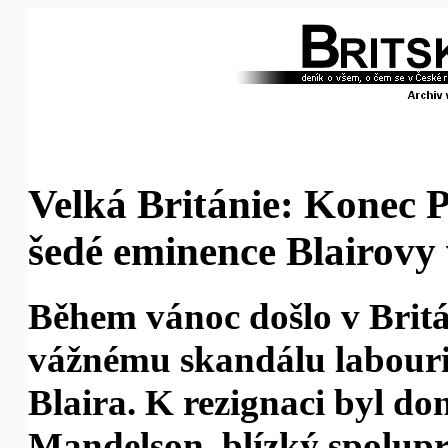
Velká Británie: Konec 
šedé eminence Blairovy
Během vánoc došlo v Brit
vážnému skandálu labouri
Blaira. K rezignaci byl do
Mandelson, blízký spolup