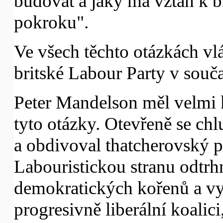
budovat a jaký má vztah k br
pokroku".
Ve všech těchto otázkách vl
britské Labour Party v souča
Peter Mandelson měl velmi 
tyto otázky. Otevřeně se chl
a obdivoval thatcherovský p
Labouristickou stranu odtrhn
demokratických kořenů a vyt
progresivně liberální koalici