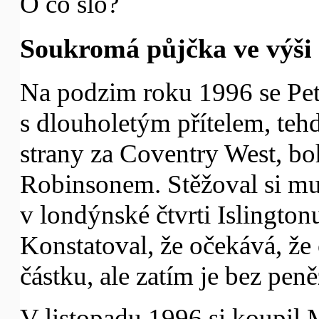
O co šlo?
Soukromá půjčka ve výši 
Na podzim roku 1996 se Pet
s dlouholetým přítelem, teh
strany za Coventry West, b
Robinsonem. Stěžoval si mu
v londýnské čtvrti Islington
Konstatoval, že očekává, že 
částku, ale zatím je bez peně
V listopadu 1996 si koupil