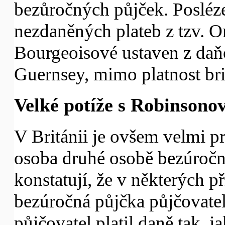
bezůročných půjček. Posléze
nezdaněných plateb z tzv. Or
Bourgeoisové ustaven z da
Guernsey, mimo platnost br
Velké potíže s Robinsono
V Británii je ovšem velmi p
osoba druhé osobě bezúročn
konstatují, že v některých p
bezúročná půjčka půjčovateli
půjčovatel platil daně tak, 