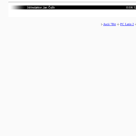
|-
Ascii 7Bit
-|-
PC Latin 2
-