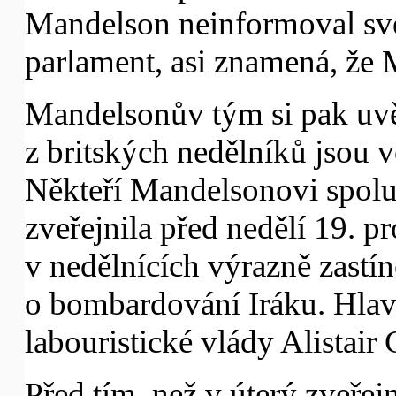
Mandelson neinformoval své
parlament, asi znamená, že
Mandelsonův tým si pak uvě
z britských nedělníků jsou v
Někteří Mandelsonovi spolup
zveřejnila před nedělí 19. pr
v nedělnících výrazně zastí
o bombardování Iráku. Hlavn
labouristické vlády Alistair 
Před tím, než v úterý zveře