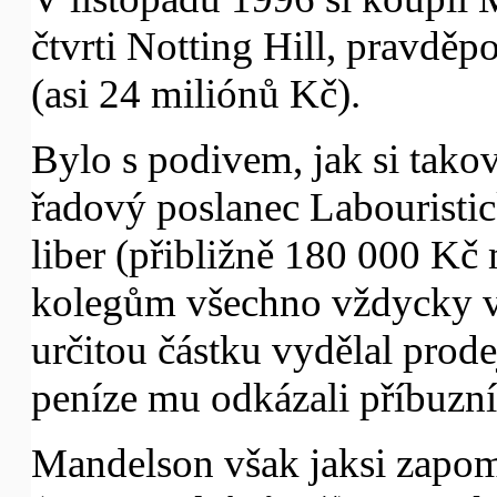
čtvrti Notting Hill, pravděp
(asi 24 miliónů Kč).
Bylo s podivem, jak si tako
řadový poslanec Labouristic
liber (přibližně 180 000 K
kolegům všechno vždycky ve
určitou částku vydělal prod
peníze mu odkázali příbuzní
Mandelson však jaksi zapomn