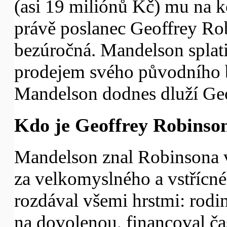
(asi 19 miliónů Kč) mu na k
právě poslanec Geoffrey Rob
bezúročná. Mandelson splati
prodejem svého původního by
Mandelson dodnes dluží Geo
Kdo je Geoffrey Robinso
Mandelson znal Robinsona 
za velkomyslného a vstřícn
rozdával všemi hrstmi: rod
na dovolenou, financoval č