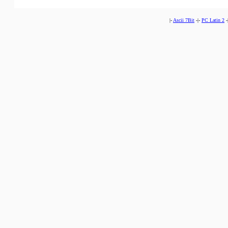
|-
Ascii 7Bit
-|-
PC Latin 2
-