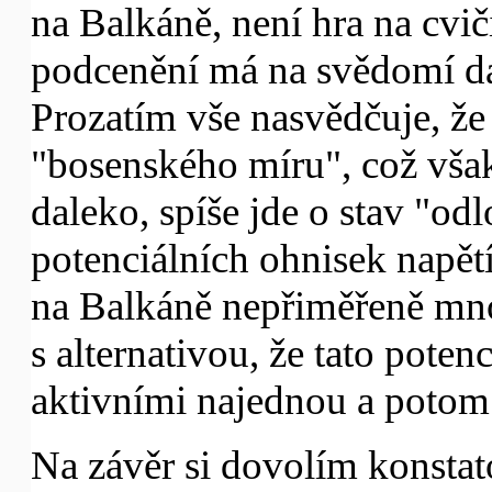
na Balkáně, není hra na cvičišt
podcenění má na svědomí dalš
Prozatím vše nasvědčuje, že 
"bosenského míru", což vša
daleko, spíše jde o stav "o
potenciálních ohnisek napětí
na Balkáně nepřiměřeně mno
s alternativou, že tato poten
aktivními najednou a potom 
Na závěr si dovolím konstat