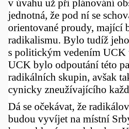
v úvahu už při plánování o
jednotná, že pod ní se schov
orientované proudy, mající
radikalismu. Bylo tudíž jeh
s politickým vedením UCK t
UCK bylo odpoutání této par
radikálních skupin, avšak t
cynicky zneužívajícího každ
Dá se očekávat, že radikálo
budou vyvíjet na místní Srby 