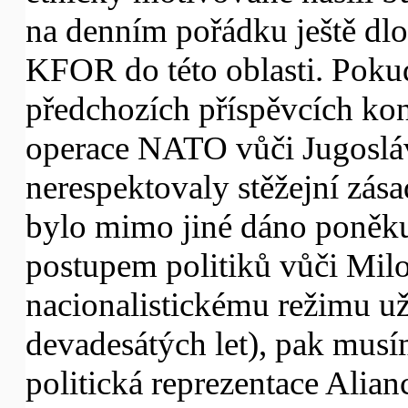
na denním pořádku ještě dl
KFOR do této oblasti. Poku
předchozích příspěvcích kon
operace NATO vůči Jugoslávi
nerespektovaly stěžejní zás
bylo mimo jiné dáno poněk
postupem politiků vůči Mil
nacionalistickému režimu u
devadesátých let), pak musí
politická reprezentace Alian