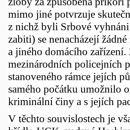
zloby za způsobená příkoří 
mimo jiné potvrzuje skuteč
z nichž byli Srbové vyhnáni 
zabiti) se nenacházejí žádn
a jiného domácího zařízení.
mezinárodních policejních p
stanoveného rámce jejích půs
samého počátku umožnilo ozn
kriminální činy a s jejích pa
V těchto souvislostech je vš