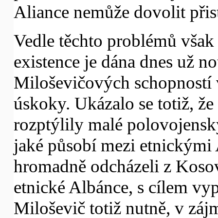
Aliance nemůže dovolit přis
Vedle těchto problémů však e
existence je dána dnes už 
Miloševičových schopností v
úskoky. Ukázalo se totiž, ž
rozptýlily malé polovojens
jaké působí mezi etnickými 
hromadně odcházeli z Kosov
etnické Albánce, s cílem vy
Miloševič totiž nutně, v zájm