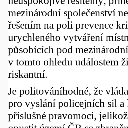
neuspokojivě řešitelný, při
mezinárodní společenství n
řešením na poli prevence kri
urychleného vytváření míst
působících pod mezinárodn
v tomto ohledu událostem ž
riskantní.
Je politováníhodné, že vláda
pro vyslání policejních sil 
příslušné pravomoci, jeliko
opustit území ČR se zbraněm