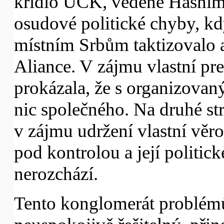
křídlo UCK, vedené Hashim
osudové politické chyby, kd
místním Srbům taktizovalo a
Aliance. V zájmu vlastní pr
prokázala, že s organizova
nic společného. Na druhé st
v zájmu udržení vlastní vě
pod kontrolou a její politick
nerozchází.
Tento konglomerát problémů