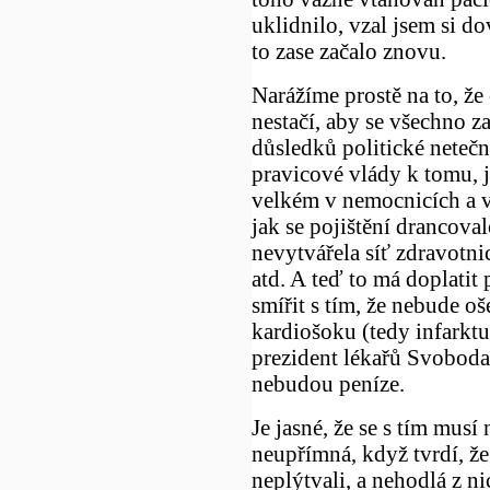
uklidnilo, vzal jsem si d
to zase začalo znovu.
Narážíme prostě na to, ž
nestačí, aby se všechno za
důsledků politické netečn
pravicové vlády k tomu, j
velkém v nemocnicích a v
jak se pojištění drancovalo
nevytvářela síť zdravotni
atd. A teď to má doplatit 
smířit s tím, že nebude oš
kardiošoku (tedy infarktu
prezident lékařů Svoboda
nebudou peníze.
Je jasné, že se s tím musí
neupřímná, když tvrdí, že
neplýtvali, a nehodlá z n