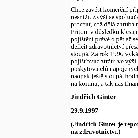
Chce zavést komerční připo
nesníží. Zvýší se spoluúča
procent, což dělá zhruba 
Přitom v důsledku klesaj
pojištění právě o pět až 
deficit zdravotnictví přes
stoupá. Za rok 1996 vyká
pojišťovna ztrátu ve výši
poskytovatelů napojených 
naopak ještě stoupá, hodn
na korunu, a tak nás financ
Jindřich Ginter
29.9.1997
(Jindřich Ginter je repor
na zdravotnictví.)