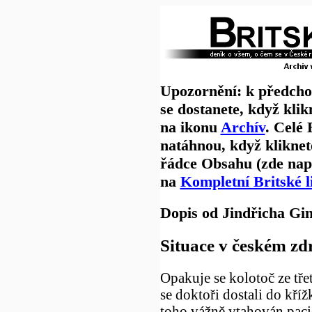
Upozornění: k předch
se dostanete, když klik
na ikonu
Archív
. Celé
natáhnou, když kliknet
řádce Obsahu (zde nap
na
Kompletní Britské l
Dopis od Jindřicha Gin
Situace v českém zd
Opakuje se kolotoč ze třet
se doktoři dostali do kříž
toho vážně vtahován paci