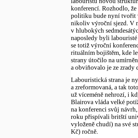
labouristů novou struktur
konferencí. Rozhodlo, že
politiku bude nyní tvořit 
nikoliv výroční sjezd. V 
v hlubokých sedmdesátýc
naposledy byli labouristé 
se totiž výroční konferenc
rituálním bojištěm, kde l
strany útočilo na umírněn
a obviňovalo je ze zrady d
Labouristická strana je ny
a zreformovaná, a tak tot
už víceméně nehrozí, i k
Blairova vláda velké potí
na konferenci svůj návrh,
roku přispívali britští u
vyloženě chudí) na své s
Kč) ročně.