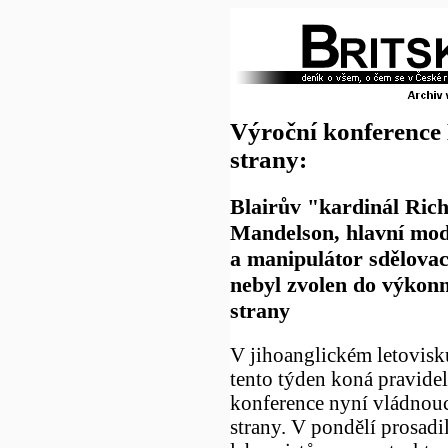
Výroční konference 
strany:
Blairův "kardinál Rich
Mandelson, hlavní mod
a manipulátor sdělova
nebyl zvolen do výkon
strany
V jihoanglickém letovisk
tento týden koná pravide
konference nyní vládnouc
strany. V pondělí prosadi