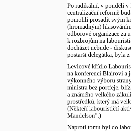
Po radikální, v pondělí v
centralizační reformě bud
pomohli prosadit svým k
(hromadným) hlasováním,
odborové organizace za u
k rozbrojům na labourist
docházet nebude - diskuse
postarší delegátka, byla 
Levicové křídlo Labouris
na konferenci Blairovi a 
výkonného výboru strany
ministra bez portfeje, bl
a známého velkého zákuli
prostředků, který má velk
(Někteří labourističtí akt
Mandelson".)
Naproti tomu byl do lab