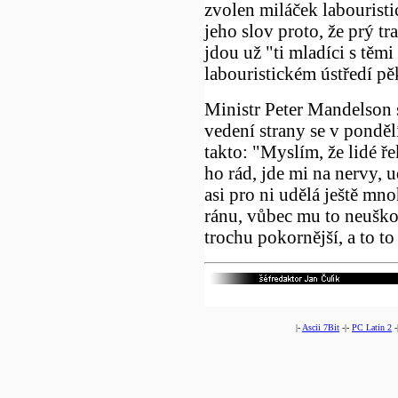
zvolen miláček labouristi
jeho slov proto, že prý t
jdou už "ti mladíci s těm
labouristickém ústředí pě
Ministr Peter Mandelson 
vedení strany se v pondělí
takto: "Myslím, že lidé 
ho rád, jde mi na nervy, 
asi pro ni udělá ještě mn
ránu, vůbec mu to neuškod
trochu pokornější, a to t
|-
Ascii 7Bit
-|-
PC Latin 2
-