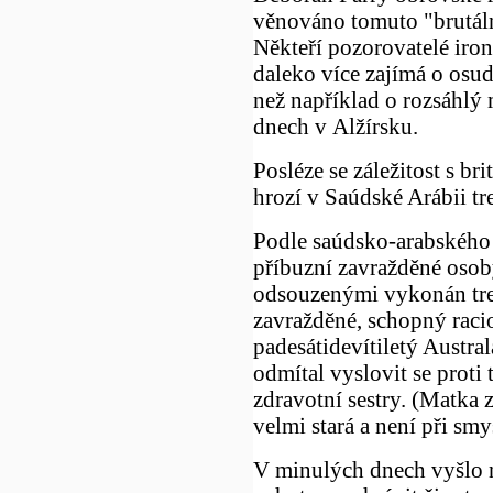
věnováno tomuto "brutáln
Někteří pozorovatelé ironi
daleko více zajímá o osud
než například o rozsáhlý 
dnech v Alžírsku.
Posléze se záležitost s br
hrozí v Saúdské Arábii tre
Podle saúdsko-arabského
příbuzní zavražděné osoby
odsouzenými vykonán tres
zavražděné, schopný raci
padesátidevítiletý Austra
odmítal vyslovit se proti 
zdravotní sestry. (Matka
velmi stará a není při smy
V minulých dnech vyšlo n