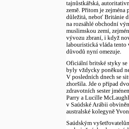
tajnůstkářská, autoritativ
země. Přitom je zejména p
důležitá, neboť Británie d
na rozsáhlé obchodní vým
muslimskou zemí, zejména
vývozu zbraní, i když nov
labouristická vláda tento
důvodů nyní omezuje.
Oficiální britské styky s
byly vždycky poněkud ne
V posledních dnech se sit
zhoršila. Jde o případ dv
zdravotních sester jmén
Parry a Lucille McLaughl
v Saúdské Arábii obviněn
australské kolegyně Yvon
Saúdským vyšetřovatelům 