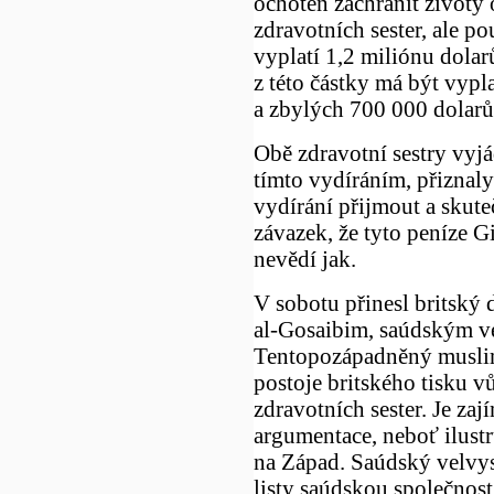
ochoten zachránit životy
zdravotních sester, ale p
vyplatí 1,2 miliónu dola
z této částky má být vyp
a zbylých 700 000 dolar
Obě zdravotní sestry vyjá
tímto vydíráním, přiznaly
vydírání přijmout a skut
závazek, že tyto peníze G
nevědí jak.
V sobotu přinesl britský
al-Gosaibim, saúdským ve
Tentopozápadněný muslims
postoje britského tisku v
zdravotních sester. Je za
argumentace, neboť ilustr
na Západ. Saúdský velvysl
listy saúdskou společnost