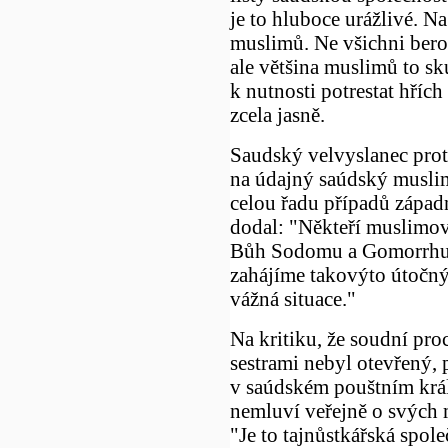
je to hluboce urážlivé. Na
muslimů. Ne všichni bero
ale většina muslimů to sk
k nutnosti potrestat hřích 
zcela jasně.
Saudský velvyslanec prot
na údajný saúdský musli
celou řadu případů západn
dodal: "Někteří muslimov
Bůh Sodomu a Gomorrhu a 
zahájíme takovýto útočný
vážná situace."
Na kritiku, že soudní pr
sestrami nebyl otevřený,
v saúdském pouštním králo
nemluví veřejně o svých 
"Je to tajnůstkářská spol