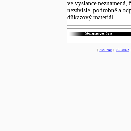
velvyslance neznamená, ž
nezávisle, podrobně a od
důkazový materiál.
|-
Ascii 7Bit
-|-
PC Latin 2
-