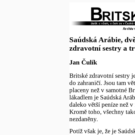
Saúdská Arábie, dvě
zdravotní sestry a tr
Jan Čulík
Britské zdravotní sestry j
do zahraničí. Jsou tam vě
placeny než v samotné Br
lákadlem je Saúdská Aráb
daleko větší peníze než v
Kromě toho, všechny tak
nezdaněny.
Potíž však je, že je Saúds