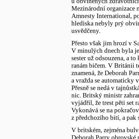
u obviněných zdravotních
Mezinárodní organizace n
Amnesty International, po
hlediska nebyly prý obvi
usvědčeny.
Přesto však jim hrozí v Sa
V minulých dnech byla j
sester už odsouzena, a to
ranám bičem. V Británii t
znamená, že Deborah Parr
a vražda se automaticky v 
Přesně se nedá v tajnůstká
nic. Britský ministr zahr
vyjádřil, že trest pěti set
Vykonává se na pokračován
z předchozího bití, a pak 
V britském, zejména bulv
Deborah Parry obrovské 