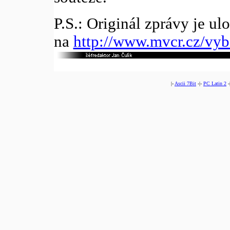
P.S.: Originál zprávy je ul
na
http://www.mvcr.cz/vyb
|-
Ascii 7Bit
-|-
PC Latin 2
-