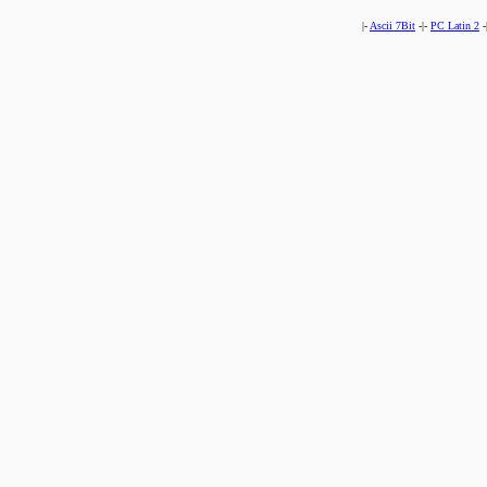
|-
Ascii 7Bit
-|-
PC Latin 2
-