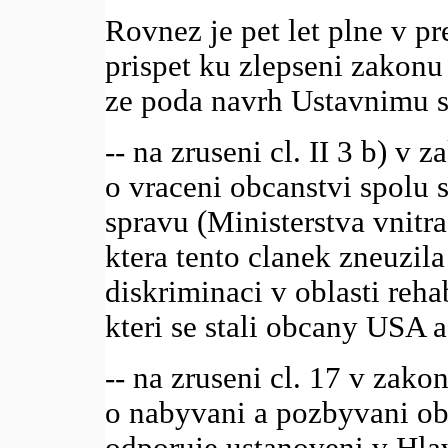
Rovnez je pet let plne v p
prispet ku zlepseni zakonu
ze poda navrh Ustavnimu 
-- na zruseni cl. II 3 b) v 
o vraceni obcanstvi spolu se
spravu (Ministerstva vnitra
ktera tento clanek zneuzila
diskriminaci v oblasti reha
kteri se stali obcany USA a
-- na zruseni cl. 17 v zako
o nabyvani a pozbyvani obc
odporuje ustanoveni v Hlav