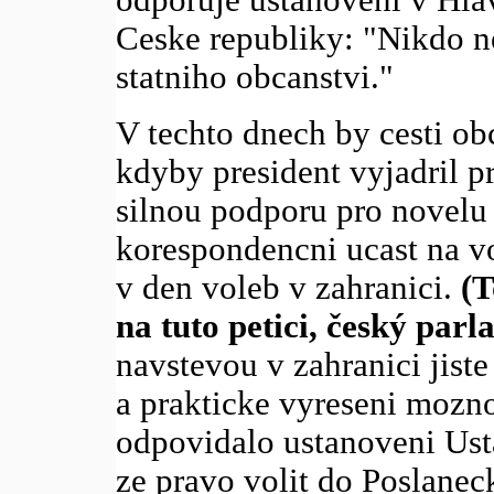
Ceske republiky: "Nikdo n
statniho obcanstvi."
V techto dnech by cesti obc
kdyby president vyjadril pr
silnou podporu pro novelu
korespondencni ucast na vo
v den voleb v zahranici.
(T
na tuto petici, český par
navstevou v zahranici jiste
a prakticke vyreseni mozno
odpovidalo ustanoveni Usta
ze pravo volit do Poslane