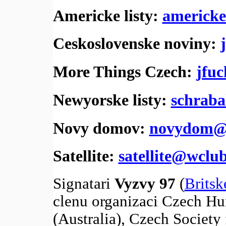
Americke listy:
americke
Ceskoslovenske noviny:
More Things Czech:
jfu
Newyorske listy:
schrab
Novy domov:
novydom@i
Satellite:
satellite@wclu
Signatari
Vyzvy 97
(
Britsk
clenu organizaci Czech H
(Australia), Czech Society