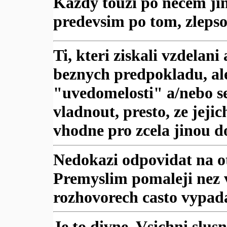
Kazdy touzi po necem jin
predevsim po tom, zlepso
Ti, kteri ziskali vzdelani
beznych predpokladu, ale 
"uvedomelosti" a/nebo ser
vladnout, presto, ze jejic
vhodne pro zcela jinou d
Nedokazi odpovidat na o
Premyslim pomaleji nez ve
rozhovorech casto vypad
Je to divne. Vsichni slusn