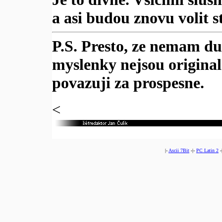
a asi budou znovu volit 
P.S. Presto, ze nemam duk
myslenky nejsou original
povazuji za prospesne.
<
|-
Ascii 7Bit
-|-
PC Latin 2
-