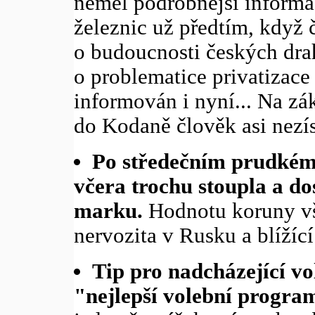
neměl podrobnější informac
železnic už předtím, když 
o budoucnosti českých drah
o problematice privatizace
informován i nyní... Na zá
do Kodaně člověk asi nezí
Po středečním prudkém
včera trochu stoupla a d
marku.
Hodnotu koruny vš
nervozita v Rusku a blížíc
Tip pro nadcházející v
"nejlepší volební progra