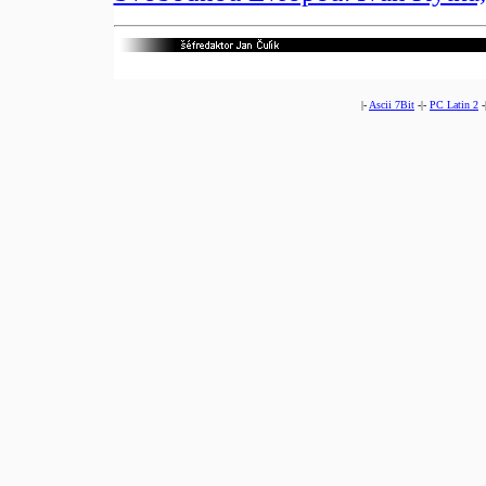
|-
Ascii 7Bit
-|-
PC Latin 2
-