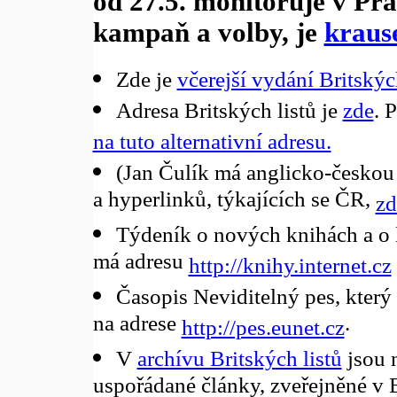
od 27.5. monitoruje v Pr
kampaň a volby, je
kraus
Zde je
včerejší vydání Britských
Adresa Britských listů je
zde
. 
na tuto alternativní adresu.
(Jan Čulík má anglicko-českou 
a hyperlinků, týkajících se ČR,
zd
Týdeník o nových knihách a o l
má adresu
http://knihy.internet.cz
Časopis Neviditelný pes, který
na adrese
.
http://pes.eunet.cz
V
archívu Britských listů
jsou 
uspořádané články, zveřejněné v 