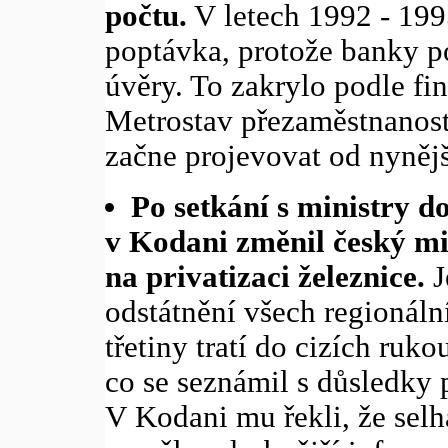
počtu.
V letech 1992 - 199
poptávka, protože banky 
úvěry. To zakrylo podle fi
Metrostav přezaměstnanost 
začne projevovat od nyněj
Po setkání s ministry 
v Kodani změnil český mi
na privatizaci železnice.
J
odstátnění všech regionáln
třetiny tratí do cizích ruk
co se seznámil s důsledky p
V Kodani mu řekli, že selha