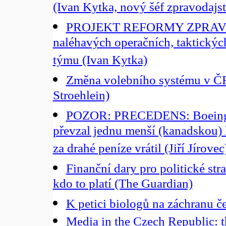
(Ivan Kytka, nový šéf zpravodajs
PROJEKT REFORMY ZPRAVO
naléhavých operačních, taktickýc
týmu (Ivan Kytka)
Změna volebního systému v Č
Stroehlein)
POZOR: PRECEDENS: Boeing a
převzal jednu menší (kanadskou) le
za drahé peníze vrátil (Jiří Jírovec
Finanční dary pro politické st
kdo to platí (The Guardian)
K petici biologů na záchranu č
Media in the Czech Republic: the