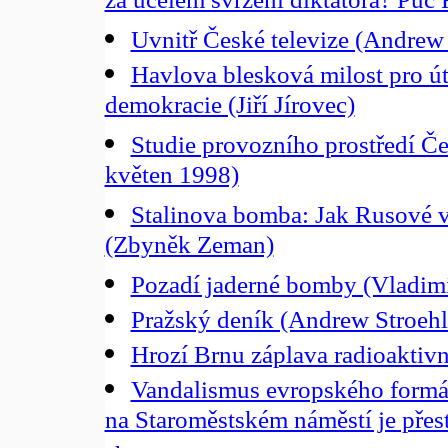
za účelem svržení diktátora? Puč
Uvnitř České televize (Andrew 
Havlova blesková milost pro út
demokracie (Jiří Jírovec)
Studie provozního prostředí Če
květen 1998)
Stalinova bomba: Jak Rusové 
(Zbyněk Zeman)
Pozadí jaderné bomby (Vladim
Pražský deník (Andrew Stroehl
Hrozí Brnu záplava radioaktiv
Vandalismus evropského formát
na Staroměstském náměstí je pře