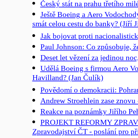
Český stát na prahu třetího mil
Ještě Boeing a Aero Vodochod
smát celou cestu do banky? (Jiří J
Jak bojovat proti nacionalisti
Paul Johnson: Co způsobuje, 
Deset let vězení za jedinou no
Udělá Boeing s firmou Aero Vo
Havilland? (Jan Čulík)
Povědomí o demokracii: Pohrani
Andrew Stroehlein zase znovu -
Reakce na poznámky Jiřího Pe
PROJEKT REFORMY ZPRAV
Zpravodajství ČT - poslání pro příš