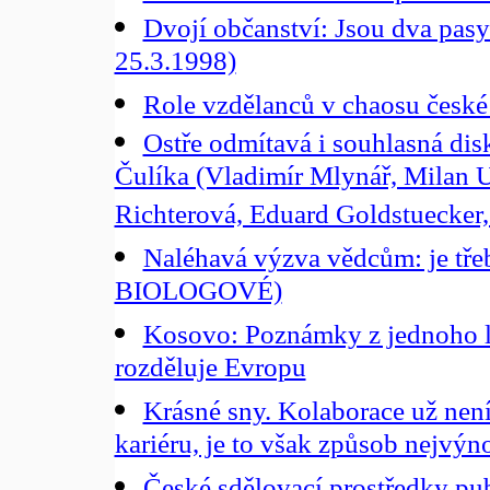
Dvojí občanství: Jsou dva pasy 
25.3.1998)
Role vzdělanců v chaosu české 
Ostře odmítavá i souhlasná di
Čulíka (Vladimír Mlynář, Milan U
Richterová, Eduard Goldstuecker,
Naléhavá výzva vědcům: je tře
BIOLOGOVÉ)
Kosovo: Poznámky z jednoho l
rozděluje Evropu
Krásné sny. Kolaborace už nen
kariéru, je to však způsob nejvýn
České sdělovací prostředky publ