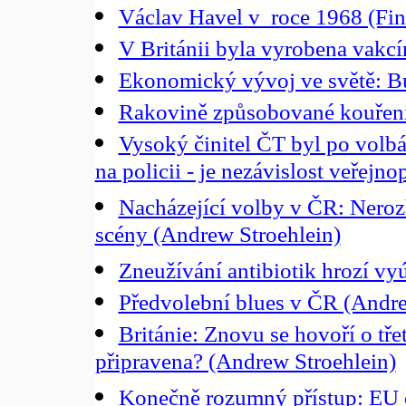
Václav Havel v roce 1968 (Fin
V Británii byla vyrobena vakc
Ekonomický vývoj ve světě: B
Rakovině způsobované kouření
Vysoký činitel ČT byl po volb
na policii - je nezávislost veřejn
Nacházející volby v ČR: Nerozh
scény (Andrew Stroehlein)
Zneužívání antibiotik hrozí vy
Předvolební blues v ČR (Andre
Británie: Znovu se hovoří o tře
připravena? (Andrew Stroehlein)
Konečně rozumný přístup: EU 