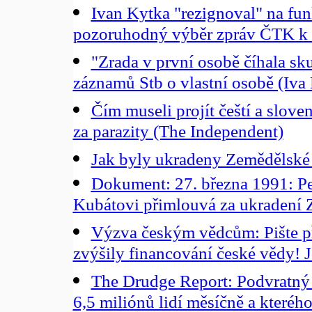
Ivan Kytka "rezignoval" na funk
pozoruhodný výběr zpráv ČTK k t
"Zrada v první osobě číhala sku
záznamů Stb o vlastní osobě (Iva
Čím museli projít čeští a slove
za parazity (The Independent)
Jak byly ukradeny Zemědělské
Dokument: 27. března 1991: Pet
Kubátovi přimlouvá za ukradení
Výzva českým vědcům: Pište př
zvýšily financování české vědy! 
The Drudge Report: Podvratný a
6,5 miliónů lidí měsíčně a kterého