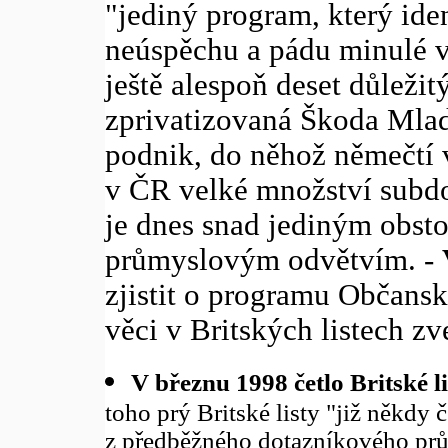
"jediný program, který iden
neúspěchu a pádu minulé vl
ještě alespoň deset důleži
zprivatizovaná Škoda Mlad
podnik, do něhož němečtí v
v ČR velké množství subd
je dnes snad jediným obst
průmyslovým odvětvím. -
zjistit o programu Občansk
věci v Britských listech zv
V březnu 1998 četlo Britské l
toho prý Britské listy "již někdy 
z předběžného dotazníkového prů