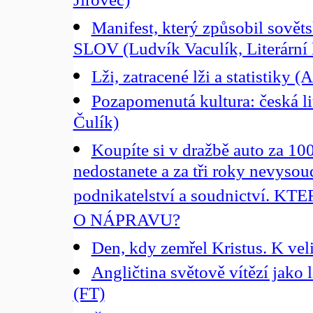
Jírovec)
Manifest, který způsobil sově
SLOV (Ludvík Vaculík, Literární l
Lži, zatracené lži a statistiky 
Pozapomenutá kultura: česká lit
Čulík)
Koupíte si v dražbě auto za 100
nedostanete a za tři roky nevysou
podnikatelství a soudnictví
O NÁPRAVU?
Den, kdy zemřel Kristus. K ve
Angličtina světově vítězí jako 
(FT)