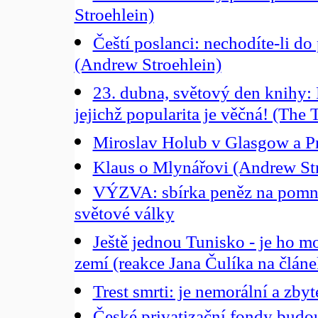
Stroehlein)
Čeští poslanci: nechodíte-li do
(Andrew Stroehlein)
23. dubna, světový den knihy: 
jejichž popularita je věčná! (The 
Miroslav Holub v Glasgow a Pr
Klaus o Mlynářovi (Andrew Str
VÝZVA: sbírka peněz na pomní
světové války
Ještě jednou Tunisko - je ho 
zemí (reakce Jana Čulíka na člán
Trest smrti: je nemorální a zb
České privatizační fondy budo