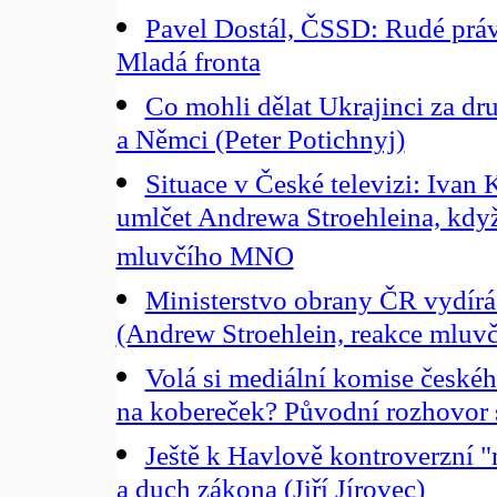
Pavel Dostál, ČSSD: Rudé práv
Mladá fronta
Co mohli dělat Ukrajinci za dr
a Němci (Peter Potichnyj)
Situace v České televizi: Ivan 
umlčet Andrewa Stroehleina, když
mluvčího MNO
Ministerstvo obrany ČR vydírá 
(Andrew Stroehlein, reakce mlu
Volá si mediální komise české
na kobereček? Původní rozhovor
Ještě k Havlově kontroverzní "m
a duch zákona (Jiří Jírovec)