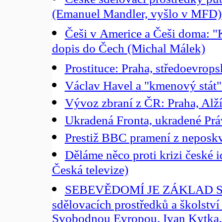
(Emanuel Mandler, vyšlo v MFD)
Češi v Americe a Češi doma: "
dopis do Čech (Michal Málek)
Prostituce: Praha, středoevro
Václav Havel a "kmenový stát"
Vývoz zbraní z ČR: Praha, Alží
Ukradená Fronta, ukradené Práv
Prestiž BBC pramení z neposkvr
Děláme něco proti krizi české i
Česká televize)
SEBEVĚDOMÍ JE ZÁKLAD SVO
sdělovacích prostředků a školství
Svobodnou Evropou. Ivan Kytka, 