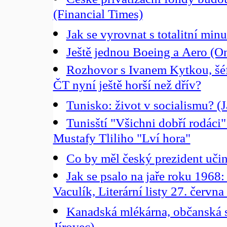
(Financial Times)
Jak se vyrovnat s totalitní minul
Ještě jednou Boeing a Aero (On
Rozhovor s Ivanem Kytkou, šéf
ČT nyní ještě horší než dřív?
Tunisko: život v socialismu? (
Tunisští "Všichni dobří rodáci"
Mustafy Tliliho "Lví hora"
Co by měl český prezident učin
Jak se psalo na jaře roku 1968
Vaculík, Literární listy 27. červn
Kanadská mlékárna, občanská s