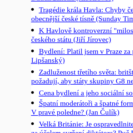
Tragédie krála Havla: Chyby č
obecnější české tísně (Sunday Ti
K Havlově kontroverzní "milost
českého státu (Jiří Jírovec)
Bydlení: Platil jsem v Praze z
Lipšanský)
Zadluženost třetího světa: britš
požadují, aby státy skupiny G8 
Cena bydlení a jeho sociální s
Špatní moderátoři a špatné for
V pravé poledne? (Jan Čulík)
Velká Británie: Je ospravedlnit