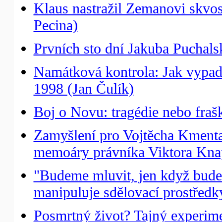
Klaus nastražil Zemanovi skvo
Pecina)
Prvních sto dní Jakuba Puchals
Namátková kontrola: Jak vypada
1998 (Jan Čulík)
Boj o Novu: tragédie nebo fraš
Zamyšlení pro Vojtěcha Kmenta:
memoáry právníka Viktora Knap
"Budeme mluvit, jen když budeme
manipuluje sdělovací prostředk
Posmrtný život? Tajný experime