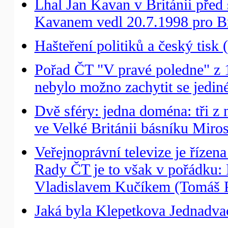
Lhal Jan Kavan v Británii pře
Kavanem vedl 20.7.1998 pro Bri
Hašteření politiků a český tisk 
Pořad ČT "V pravé poledne" z 
nebylo možno zachytit se jedin
Dvě sféry: jedna doména: tři 
ve Velké Británii básníku Miro
Veřejnoprávní televize je řízen
Rady ČT je to však v pořádku
Vladislavem Kučíkem (Tomáš P
Jaká byla Klepetkova Jednadvac