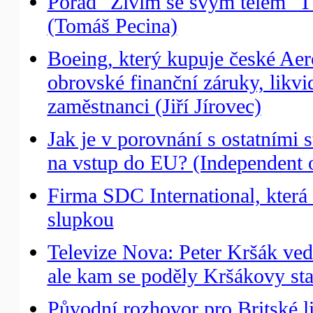
Pořad "Živím se svým tělem" T
(Tomáš Pecina)
Boeing, který kupuje české Aer
obrovské finanční záruky, likv
zaměstnanci (Jiří Jírovec)
Jak je v porovnání s ostatním
na vstup do EU? (Independent 
Firma SDC International, která 
slupkou
Televize Nova: Peter Kršák ved
ale kam se poděly Kršákovy st
Původní rozhovor pro Britské l