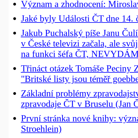
Význam a zhodnocení: Miroslav
Jaké byly Události ČT dne 14. 
Jakub Puchalský píše Janu Čulík
v České televizi začala, ale svů
na funkci šéfa ČT, NEVYDÁM
Třináct otázek Tomáše Peciny
"Britské listy jsou téměř goebb
Základní problémy zpravodajst
zpravodaje ČT v Bruselu (Jan Č
První stránka nové knihy: v
Stroehlein)