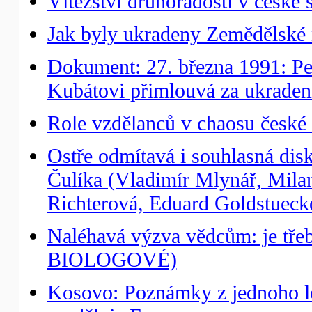
Vítězství druhořadosti v české s
Jak byly ukradeny Zemědělské
Dokument: 27. března 1991: Pet
Kubátovi přimlouvá za ukrade
Role vzdělanců v chaosu české 
Ostře odmítavá i souhlasná dis
Čulíka (Vladimír Mlynář, Milan
Richterová, Eduard Goldstuecke
Naléhavá výzva vědcům: je třeb
BIOLOGOVÉ)
Kosovo: Poznámky z jednoho l