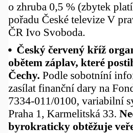
o zhruba 0,5 % (zbytek plat
pořadu České televize V prav
ČR Ivo Svoboda.
Český červený kříž orga
obětem záplav, které post
Čechy.
Podle sobotníní in
zasílat finanční dary na Fon
7334-011/0100, variabilní
Praha 1, Karmelitská 33.
Ne
byrokraticky obtěžuje veře