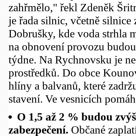
zahřmělo," řekl Zdeněk Šrit
je řada silnic, včetně siln
Dobrušky, kde voda strhla 
na obnovení provozu budou
týdne. Na Rychnovsku je ned
prostředků. Do obce Kounov
hlíny a balvanů, které zadrž
stavení. Ve vesnicích pomáha
O 1,5 až 2 % budou zvý
zabezpečení.
Občané zaplat