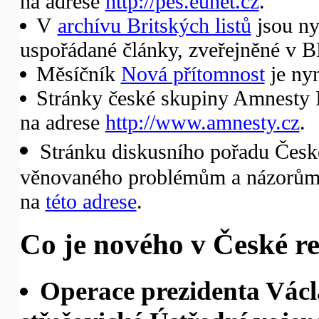
na adrese
http://pes.eunet.cz
.
V
archívu Britských listů
jsou ny
uspořádané články, zveřejněné v B
Měsíčník
Nová přítomnost
je nyn
Stránky české skupiny Amnesty I
na adrese
http://www.amnesty.cz
.
Stránku diskusního pořadu České
věnovaného problémům a názorům 
na
této adrese
.
Co je nového v České re
Operace prezidenta Václ