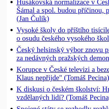
Husákovská normalizace v České
Šámal a spol. budou příčinou, pr
(Jan Čulík)
Vysoké školy do příštího tisícil
o osudu českého vysokého škols
Český helsinský výbor znovu prot
za nedávných pražských demons
Korupce v České televizi a bez
Klaus nepřijde" (Tomáš Pecina
K diskusi o českém školství: H
vzdělaných lidí? (Tomáš Pecina
Spojené státy se rozhodly roz