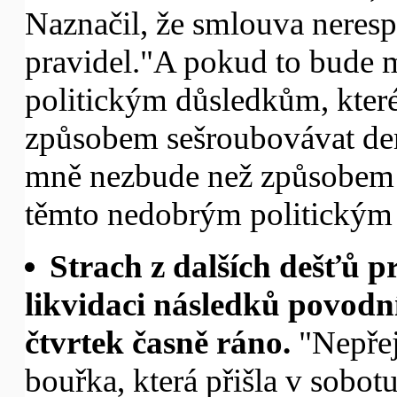
Naznačil, že smlouva neres
pravidel."A pokud to bude 
politickým důsledkům, kter
způsobem sešroubovávat de
mně nezbude než způsobem v
těmto nedobrým politickým 
Strach z dalších dešťů 
likvidaci následků povodní
čtvrtek časně ráno.
"Nepřejt
bouřka, která přišla v sobotu