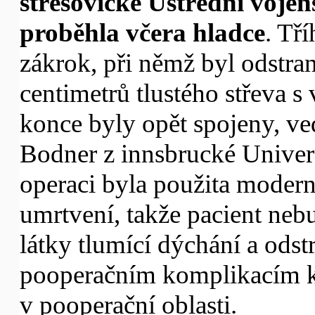
střešovické Ústřední voje
proběhla včera hladce
. Tř
zákrok, při němž byl odstran
centimetrů tlustého střeva s
konce byly opět spojeny, ve
Bodner z innsbrucké Univerz
operaci byla použita mode
umrtvení, takže pacient ne
látky tlumící dýchání a ods
pooperačním komplikacím kr
v pooperační oblasti.