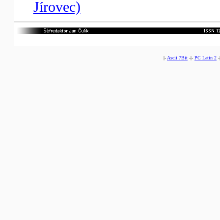
Jírovec)
|-
Ascii 7Bit
-|-
PC Latin 2
-