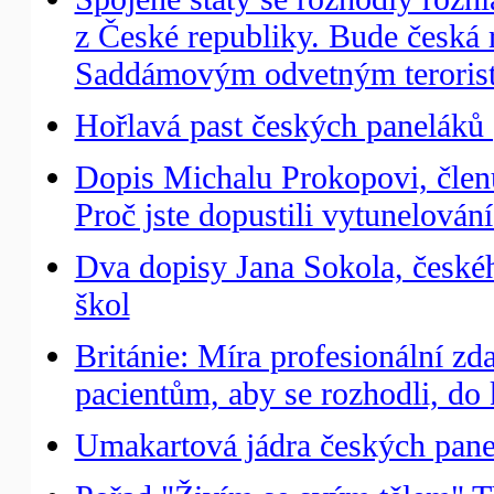
z České republiky. Bude česká 
Saddámovým odvetným teroris
Hořlavá past českých paneláků 
Dopis Michalu Prokopovi, člen
Proč jste dopustili vytunelován
Dva dopisy Jana Sokola, českéh
škol
Británie: Míra profesionální z
pacientům, aby se rozhodli, do 
Umakartová jádra českých panel