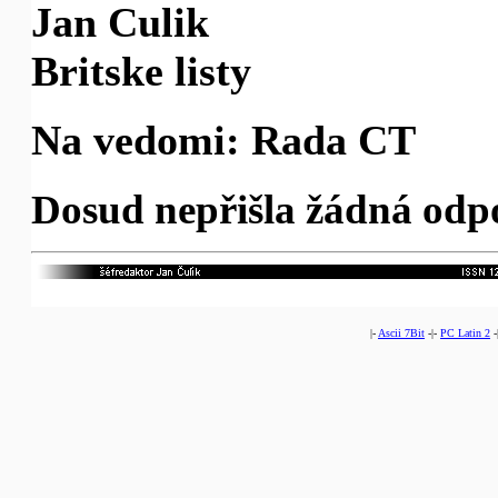
Jan Culik
Britske listy
Na vedomi: Rada CT
Dosud nepřišla žádná odp
|-
Ascii 7Bit
-|-
PC Latin 2
-