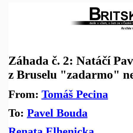
Záhada č. 2: Natáčí Pa
z Bruselu "zadarmo" n
From:
Tomáš Pecina
To:
Pavel Bouda
Renata Elhenicka