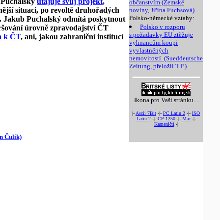
b Puchalský
utajuje svůj projekt
,
občanstvím (Zemské
nější situaci, po revoltě druhořadých
noviny, Jiřina Fuchsová)
Polsko-německé vztahy:
je. Jakub Puchalský odmítá poskytnout
Polsko v rozporu
oršování úrovně zpravodajství ČT
s požadavky EU ztěžuje
h k ČT
, ani, jakou zahraniční institucí
vyhnancům koupi
vyvlastněných
nemovitostí. (Sueddeutsche
Zeitung, přeložil T.P.)
Ikona pro Vaši stránku...
|-
Ascii 7Bit
-|-
PC Latin 2
-|-
ISO
Latin 2
-|-
CP 1250
-|-
Mac
-|-
Kameničtí
-|
n Čulík)