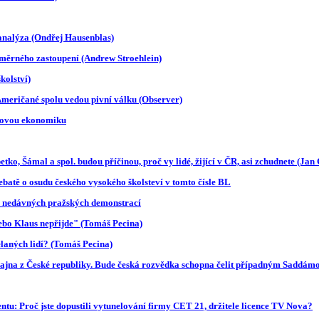
analýza (Ondřej Hausenblas)
měrného zastoupení (Andrew Stroehlein)
kolství)
Američané spolu vedou pivní válku (Observer)
ětovou ekonomiku
o, Šámal a spol. budou příčinou, proč vy lidé, žijící v ČR, asi zchudnete (Jan 
 debatě o osudu českého vysokého školsteví v tomto čísle BL
 za nedávných pražských demonstrací
nebo Klaus nepřijde" (Tomáš Pecina)
ělaných lidí? (Tomáš Pecina)
sajna z České republiky. Bude česká rozvědka schopna čelit případným Saddá
tu: Proč jste dopustili vytunelování firmy CET 21, držitele licence TV Nova?