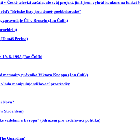
ti v České televizi začala, ale svůj projekt, jímž jsem vyhrál konkurs na funk
ěď: "Britské listy jsou téměř goebbelsovské"
, zpravodaje ČT v Bruselu (Jan Čulík)
roehlein)
 (Tomáš Pecina)
 19. 6. 1998 (Jan Čulík)
nad memoáry právníka Viktora Knappa (Jan Čulík)
á vláda manipuluje sdělovací prostředky
zi Nova?
w Stroehlein)
ké vzdělání a Evropa" (Sdružení pro vzdělávací politiku)
(The Guardian)