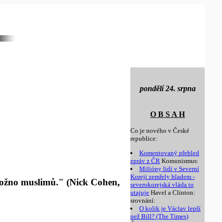
pondělí 24. srpna
O B S A H
Co je nového v České
republice:
Komentovaný přehled
zpráv z ČR
Komunismus:
Milióny lidí v Severní
Koreji zemřely hladem -
 možno muslimů." (Nick Cohen,
severokorejská vláda to
utajuje
Havel a Clinton:
srovnání:
O kolik je Václav lepší
než Bill? (The Times)