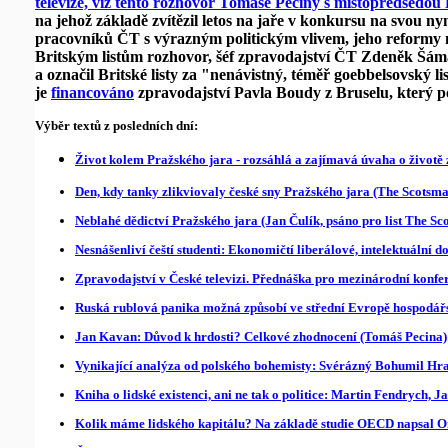
televize, viz tento rozhovor Tomáše Peciny s místopředsed
na jehož základě zvítězil letos na jaře v konkursu na svou nyn
pracovníků ČT s výrazným politickým vlivem, jeho reformy n
Britským listům rozhovor, šéf zpravodajství ČT Zdeněk Šá
a označil Britské listy za "nenávistný, téměř goebbelsovský lis
je
financováno
zpravodajství Pavla Boudy z Bruselu, který 
Výběr textů z posledních dní:
Život kolem Pražského jara - rozsáhlá a zajímavá úvaha o životě 
Den, kdy tanky zlikviovaly české sny Pražského jara (The Scotsm
Neblahé dědictví Pražského jara (Jan Čulík, psáno pro list The Sc
Nesnášenliví čeští studenti: Ekonomičtí liberálové, intelektuální 
Zpravodajství v České televizi. Přednáška pro mezinárodní konfer
Ruská rublová panika možná způsobí ve střední Evropě hospodářs
Jan Kavan: Důvod k hrdosti? Celkové zhodnocení (Tomáš Pecina)
Vynikající analýza od polského bohemisty: Svérázný Bohumil Hr
Kniha o lidské existenci, ani ne tak o politice: Martin Fendrych, 
Kolik máme lidského kapitálu? Na základě studie OECD napsal O