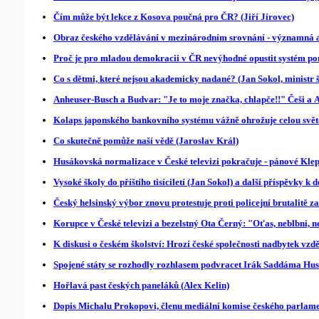
Čím může být lekce z Kosova poučná pro ČR? (Jiří Jírovec)
Obraz českého vzdělávání v mezinárodním srovnání - významná 
Proč je pro mladou demokracii v ČR nevýhodné opustit systém po
Co s dětmi, které nejsou akademicky nadané? (Jan Sokol, ministr š
Anheuser-Busch a Budvar: "Je to moje značka, chlapče!!" Češi a 
Kolaps japonského bankovního systému vážně ohrožuje celou sv
Co skutečně pomůže naší vědě (Jaroslav Král)
Husákovská normalizace v České televizi pokračuje - pánové Klepetk
Vysoké školy do příštího tisíciletí (Jan Sokol) a další příspěvky k
Český helsinský výbor znovu protestuje proti policejní brutalitě
Korupce v České televizi a bezelstný Ota Černý: "Oťas, neblbni, 
K diskusi o českém školství: Hrozí české společnosti nadbytek vzd
Spojené státy se rozhodly rozhlasem podvracet Irák Saddáma Hu
Hořlavá past českých paneláků (Alex Kelin)
Dopis Michalu Prokopovi, členu mediální komise českého parlamen