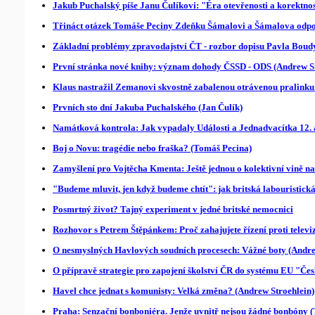
Jakub Puchalský píše Janu Čulíkovi: "Éra otevřenosti a korektnos
Třináct otázek Tomáše Peciny Zdeňku Šámalovi a Šámalova odpov
Základní problémy zpravodajství ČT - rozbor dopisu Pavla Boudy
První stránka nové knihy: význam dohody ČSSD - ODS (Andrew St
Klaus nastražil Zemanovi skvostně zabalenou otrávenou pralinku
Prvních sto dní Jakuba Puchalského (Jan Čulík)
Namátková kontrola: Jak vypadaly Události a Jednadvacítka 12. a
Boj o Novu: tragédie nebo fraška? (Tomáš Pecina)
Zamyšlení pro Vojtěcha Kmenta: Ještě jednou o kolektivní vině 
"Budeme mluvit, jen když budeme chtít": jak britská labouristick
Posmrtný život? Tajný experiment v jedné britské nemocnici
Rozhovor s Petrem Štěpánkem: Proč zahajujete řízení proti televi
O nesmyslných Havlových soudních procesech: Vážné boty (Andre
O přípravě strategie pro zapojení školství ČR do systému EU "Čes
Havel chce jednat s komunisty: Velká změna? (Andrew Stroehlein)
Praha: Senzační bonboniéra. Jenže uvnitř nejsou žádné bonbóny 