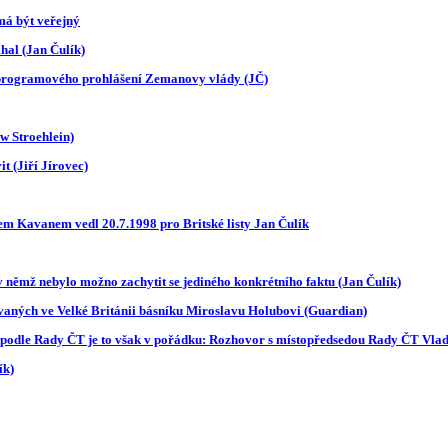
má být veřejný
lhal (Jan Čulík)
u programového prohlášení Zemanovy vlády (JČ)
w Stroehlein)
t (Jiří Jírovec)
m Kavanem vedl 20.7.1998 pro Britské listy Jan Čulík
 němž nebylo možno zachytit se jediného konkrétního faktu (Jan Čulík)
vaných ve Velké Británii básníku Miroslavu Holubovi (Guardian)
tu, podle Rady ČT je to však v pořádku: Rozhovor s místopředsedou Rady ČT Vl
ík)