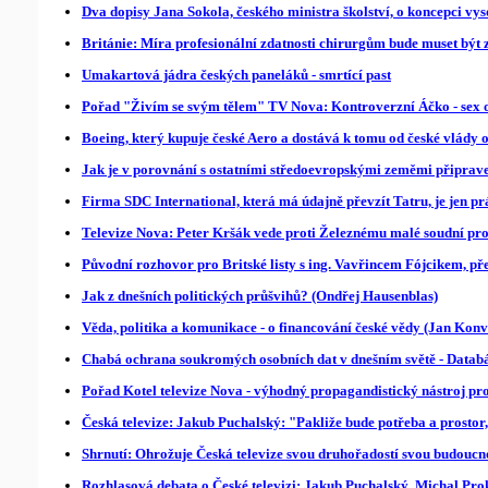
Dva dopisy Jana Sokola, českého ministra školství, o koncepci vy
Británie: Míra profesionální zdatnosti chirurgům bude muset být 
Umakartová jádra českých paneláků - smrtící past
Pořad "Živím se svým tělem" TV Nova: Kontroverzní Áčko - sex o
Boeing, který kupuje české Aero a dostává k tomu od české vlády o
Jak je v porovnání s ostatními středoevropskými zeměmi připrav
Firma SDC International, která má údajně převzít Tatru, je jen p
Televize Nova: Peter Kršák vede proti Železnému malé soudní pro
Původní rozhovor pro Britské listy s ing. Vavřincem Fójcikem, 
Jak z dnešních politických průšvihů? (Ondřej Hausenblas)
Věda, politika a komunikace - o financování české vědy (Jan Konv
Chabá ochrana soukromých osobních dat v dnešním světě - Databáz
Pořad Kotel televize Nova - výhodný propagandistický nástroj pro
Česká televize: Jakub Puchalský: "Pakliže bude potřeba a prost
Shrnutí: Ohrožuje Česká televize svou druhořadostí svou budoucno
Rozhlasová debata o České televizi: Jakub Puchalský, Michal Pr