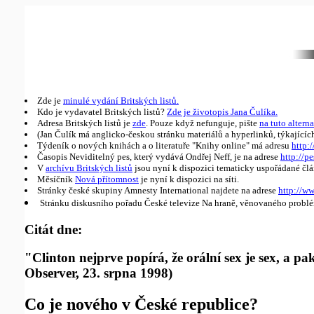
Zde je
minulé vydání Britských listů.
Kdo je vydavatel Britských listů?
Zde je životopis Jana Čulíka.
Adresa Britských listů je
zde
. Pouze když nefunguje, pište
na tuto alterna
(Jan Čulík má anglicko-českou stránku materiálů a hyperlinků, týkajícíc
Týdeník o nových knihách a o literatuře "Knihy online" má adresu
http:/
Časopis Neviditelný pes, který vydává Ondřej Neff, je na adrese
http://pe
V
archívu Britských listů
jsou nyní k dispozici tematicky uspořádané člá
Měsíčník
Nová přítomnost
je nyní k dispozici na síti.
Stránky české skupiny Amnesty International najdete na adrese
http://w
Stránku diskusního pořadu České televize Na hraně, věnovaného probl
Citát dne:
"Clinton nejprve popírá, že orální sex je sex, a
Observer, 23. srpna 1998)
Co je nového v České republice?