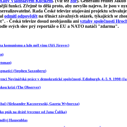
ou Rady Vladislavem Kučíkem
. (Viz též
zde
).
Generální ředitel Jaku
ější funkci. Zřejmě to dělá proto, aby nevyšlo najevo, že jsou v ny
erealizovatelné. Rada České televize utajování projektu schvalu
mal
odmítl odpovědět
na třináct závažných otázek, týkajících se zh
t". -
Česká televize dosud neobjasnila ani
vztahy společnosti Hroc
podle svých slov prý reportáže o EU a NATO natáčí "zdarma".
za komunismu a kdo měl vinu (Jiří Jírovec)
an)
otsman)
dogmatici (Stephen Saxonberg)
enci Novinářská práce v demokratické společnosti, Edinburgh, 4.-5. 9. 1998 (Ja
kou krizi (The Observer)
abal (Aleksander Kaczorowski, Gazeta Wyborcza)
Jako pták na drátě (recenze od Jana Čulíka)
ndřej Hausenblas