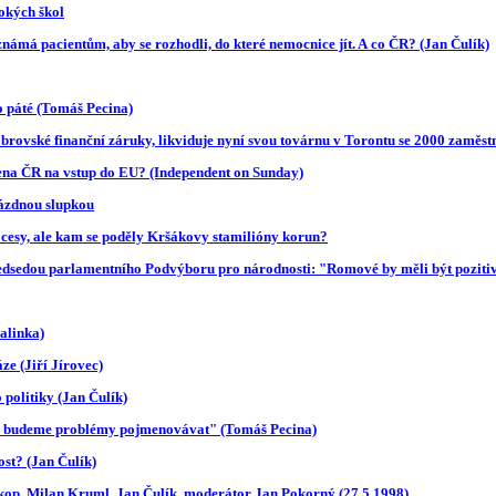
sokých škol
známá pacientům, aby se rozhodli, do které nemocnice jít. A co ČR? (Jan Čulík)
 páté (Tomáš Pecina)
brovské finanční záruky, likviduje nyní svou továrnu v Torontu se 2000 zaměstn
ena ČR na vstup do EU? (Independent on Sunday)
rázdnou slupkou
cesy, ale kam se poděly Kršákovy stamilióny korun?
předsedou parlamentního Podvýboru pro národnosti: "Romové by měli být poziti
alinka)
e (Jiří Jírovec)
 politiky (Jan Čulík)
or, budeme problémy pojmenovávat" (Tomáš Pecina)
st? (Jan Čulík)
okop, Milan Kruml, Jan Čulík, moderátor Jan Pokorný (27.5.1998)