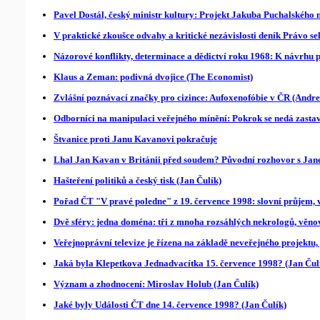
Pavel Dostál, český ministr kultury: Projekt Jakuba Puchalského 
V praktické zkoušce odvahy a kritické nezávislosti deník Právo se
Názorové konflikty, determinace a dědictví roku 1968: K návrh
Klaus a Zeman: podivná dvojice (The Economist)
Zvlášní poznávací značky pro cizince: Aufoxenofóbie v ČR (Andre
Odborníci na manipulaci veřejného mínění: Pokrok se nedá zastavi
Štvanice proti Janu Kavanovi pokračuje
Lhal Jan Kavan v Británii před soudem? Původní rozhovor s Jane
Hašteření politiků a český tisk (Jan Čulík)
Pořad ČT "V pravé poledne" z 19. července 1998: slovní průjem, v
Dvě sféry: jedna doména: tři z mnoha rozsáhlých nekrologů, věno
Veřejnoprávní televize je řízena na základě neveřejného projek
Jaká byla Klepetkova Jednadvacítka 15. července 1998? (Jan Čul
Význam a zhodnocení: Miroslav Holub (Jan Čulík)
Jaké byly Události ČT dne 14. července 1998? (Jan Čulík)