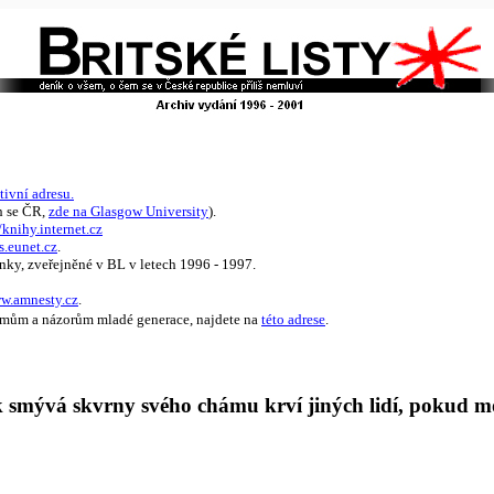
tivní adresu.
h se ČR,
zde na Glasgow University
).
/knihy.internet.cz
s.eunet.cz
.
nky, zveřejněné v BL v letech 1996 - 1997.
ww.amnesty.cz
.
émům a názorům mladé generace, najdete na
této adrese
.
 pak smývá skvrny svého chámu krví jiných lidí, pokud