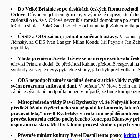
Do Velké Británie se po desítkách českých Romů rozhodl
Orlové.
Důvodem jeho emigrace byly výhružné dopisy, které dost
zasloužil o to, že v Orlové nevznikla romská domobrana po smrti
ležet na silnici. Baláž žádal policii o ochranu, ta ji však odmítla 
ČSSD a ODS začínají jednat o změnách ústavy.
V komisi p
Jičínský, za ODS Ivan Langer, Milan Kondr, Jiří Payne a Jan Za
republiky.
Vláda premiéra Josefa Tošovského nereprezentovala čes
televizi Prima a dodal, že předchozí kabinet překotně reagoval
svobody za stejně nevyzpytatelné strany, jako byli před volbami 
ODS nepodpoří záměr sociálně demokratické vlády zvýšit 
svém programu snižování daní.
V pořadu TV Nova Sedm dní to
záměr zvýšit daně podpořila pouze v případě, že bude kompenzo
Místopředseda vlády Pavel Rychetský ví, že Nejvyšší kon
předloží úřadu čtyřicet nebo sto případů ke kontrole, tak m
pracovat léta," uvedl Rychetský v reakci na nepříliš souhla
provést kontrolu celého pochybeného konceptu Klausovy priv
úsporami na stáří. Měl by k tomu provést studie z jiných zem
Přestože ministr kultury Pavel Dostál tento postoj
kritizuj