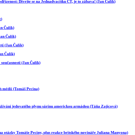
řízenost: Dívejte se na Jednadvacítku ČT, je to zábava! (Jan Čulík)
g)
an Čulík)
Jan Čulík)
tí (Jan Čulík)
an Čulík)
současnosti (Jan Čulík)
ch médií (Tomáš Pecina)
užívání jedovatého plynu sárínu americkou armádou (Táňa Zajícová)
a otázky Tomáše Peciny, plus reakce britského novináře Juliana Manyona)