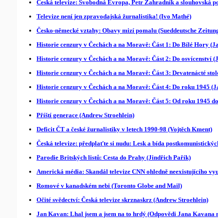
Česká televize: Svobodná Evropa, Petr Zahradník a slouhovská pod
Televize není jen zpravodajská žurnalistika! (Ivo Mathé)
Česko-německé vztahy: Obavy mizí pomalu (Sueddeutsche Zeitun
Historie cenzury v Čechách a na Moravě: Část 1: Do Bílé Hory (J
Historie cenzury v Čechách a na Moravě: Část 2: Do osvícenství (
Historie cenzury v Čechách a na Moravě: Část 3: Devatenácté stole
Historie cenzury v Čechách a na Moravě: Část 4: Do roku 1945 (J
Historie cenzury v Čechách a na Moravě: Část 5: Od roku 1945 do 
Příští generace (Andrew Stroehlein)
Deficit ČT a české žurnalistiky v letech 1990-98 (Vojtěch Kment)
Česká televize: předplaťte si nudu: Lesk a bída postkomunistický
Parodie Britských listů: Cesta do Prahy (Jindřich Pařík)
Americká média: Skandál televize CNN ohledně neexistujícího vy
Romové v kanadském nebi (Toronto Globe and Mail)
Očité svědectví: Česká televize skrznaskrz (Andrew Stroehlein)
Jan Kavan: Lhal jsem a jsem na to hrdý (Odpovědi Jana Kavana n