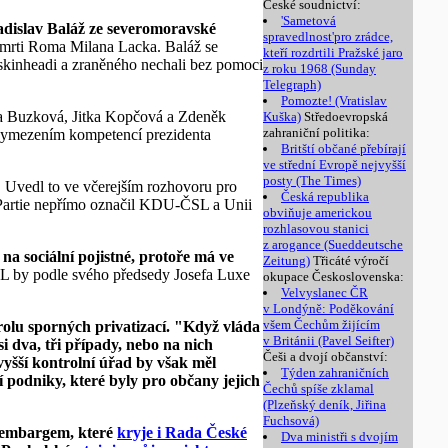
České soudnictví:
'Sametová
adislav Baláž ze severomoravské
spravedlnost'pro zrádce,
 smrti Roma Milana Lacka. Baláž se
kteří rozdrtili Pražské jaro
 skinheadi a zraněného nechali bez pomoci
z roku 1968 (Sunday
Telegraph)
Pomozte! (Vratislav
a Buzková, Jitka Kopčová a Zdeněk
Kuška)
Středoevropská
zahraniční politika:
 vymezením kompetencí prezidenta
Britští občané přebírají
ve střední Evropě nejvyšší
posty (The Times)
. Uvedl to ve včerejším rozhovoru pro
Česká republika
a Partie nepřímo označil KDU-ČSL a Unii
obviňuje americkou
rozhlasovou stanici
z arogance (Sueddeutsche
a sociální pojistné, protoře má ve
Zeitung)
Třicáté výročí
 by podle svého předsedy Josefa Luxe
okupace Československa:
Velvyslanec ČR
v Londýně: Poděkování
všem Čechům žijícím
rolu sporných privatizací. "Když vláda
v Británii (Pavel Seifter)
 dva, tři případy, nebo na nich
Češi a dvojí občanství:
yšší kontrolní úřad by však měl
Týden zahraničních
 podniky, které byly pro občany jejich
Čechů spíše zklamal
(Plzeňský deník, Jiřina
Fuchsová)
m embargem, které
kryje i Rada České
Dva ministři s dvojím