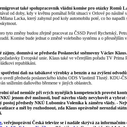
 emigrovat také spolupracovník vládní komise pro otázky Romů L
ával od doby, kdy v květnu pomáhal řešit situaci v Orlové po násilné
 Milana Lacka, který zahynul pod koly automobilu poté, co ho napadli
poskytnout.
ro tyto změny budou zřejmě pracovat za ČSSD Pavel Rychetský, Petr
hradil. Komise bude jednat o změně volebního systému a o přesnějším
ké zájmy, domnívá se předseda Poslanecké sněmovny Václav Klaus
 na požadavky Evropské unie. Klaus také ve včerejším pořadu TV Prim
Sládkovi republikáni.
spotřební daň na tabákové výrobky a benzín a na zvýšení odvodů n
 uvedl předseda poslaneckého klubu ODS Vlastimil Tlustý. KDU-ČSL
ván snížením daňového břemene v jiných oblastech.
trolní úřad nemůže při svých nynějších kompetencích provést kont
á NKÚ jenom dvě možnosti, buď návrhu vlády nevyhovět a vybrat si
sný postoj předsedy NKÚ Lubomíra Voleníka k záměru vlády. - Nejv
atizace a měl by rozhodnout, zda Klaus oprávněně nerozdal státní
í.
e
, veřejnoprávní Česká televize se i nadále skrývá za informační