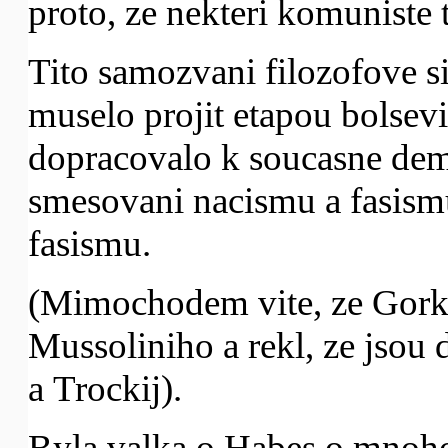
proto, ze nekteri komuniste 
Tito samozvani filozofove si
muselo projit etapou bolsev
dopracovalo k soucasne de
smesovani nacismu a fasism
fasismu.
(Mimochodem vite, ze Gork
Mussoliniho a rekl, ze jsou 
a Trockij).
Byla valka o Habes o mnoho