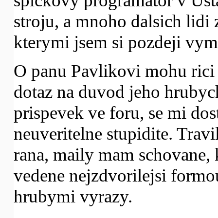
spickovy programator v Us
stroju, a mnoho dalsich lidi 
kterymi jsem si pozdeji vym
O panu Pavlikovi mohu rici 
dotaz na duvod jeho hrubych
prispevek ve foru, se mi do
neuveritelne stupidite. Travi
rana, maily mam schovane,
vedene nejzdvorilejsi formo
hrubymi vyrazy.