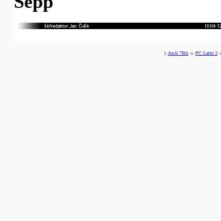
Sepp
|-
Ascii 7Bit
-|-
PC Latin 2
-