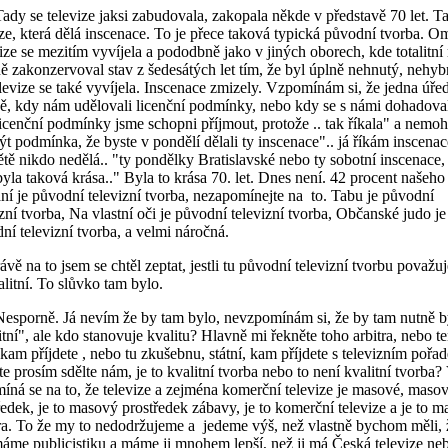
ady se televize jaksi zabudovala, zakopala někde v představě 70 let. T
ize, která dělá inscenace. To je přece taková typická původní tvorba. O
ize se mezitím vyvíjela a pododbně jako v jiných oborech, kde totalitní
ně zakonzervoval stav z šedesátých let tím, že byl úplně nehnutý, nehyb
elevize se také vyvíjela. Inscenace zmizely. Vzpomínám si, že jedna úře
ě, kdy nám udělovali licenční podmínky, nebo kdy se s námi dohadoval
licenční podmínky jsme schopni příjmout, protože .. tak říkala" a nemoh
ýt podmínka, že byste v pondělí dělali ty inscenace".. já říkám inscenac
ětě nikdo nedělá.. "ty pondělky Bratislavské nebo ty sobotní inscenace, 
yla taková krása.." Byla to krása 70. let. Dnes není. 42 procent našeho
ání je původní televizní tvorba, nezapomínejte na to. Tabu je původní
izní tvorba, Na vlastní oči je původní televizní tvorba, Občanské judo je
ní televizní tvorba, a velmi náročná.
ávě na to jsem se chtěl zeptat, jestli tu původní televizní tvorbu považuj
alitní. To slůvko tam bylo.
esporně. Já nevím že by tam bylo, nevzpomínám si, že by tam nutně b
itní", ale kdo stanovuje kvalitu? Hlavně mi řekněte toho arbitra, nebo t
 kam příjdete , nebo tu zkušebnu, státní, kam příjdete s televizním poř
te prosím sdělte nám, je to kvalitní tvorba nebo to není kvalitní tvorba? 
íná se na to, že televize a zejména komerční televize je masové, maso
ředek, je to masový prostředek zábavy, je to komerční televize a je to 
ra. To že my to nedodržujeme a jedeme výš, než vlastně bychom měli, 
áme publicistiku a máme ji mnohem lepší, než ji má Česká televize ne