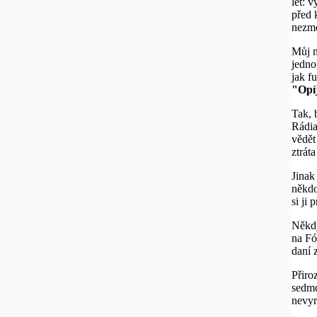
let: 
před 
nezmo
Můj n
jedno
jak f
"Opíj
Tak, 
Rádia
vědět
ztráta
Jinak
někdo
si ji
Někdy
na Fó
daní 
Přiro
sedmd
nevyr