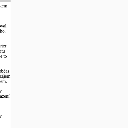
íkem
val,
ého.
rtér
atu
e to
občas
vzájem
kem.
y
razení
y