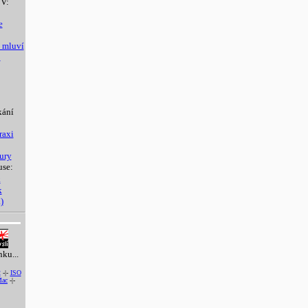
V:
e
 mluví
1
kání
raxi
ury
use:
k
k
)
nku...
2
-|-
ISO
ac
-|-