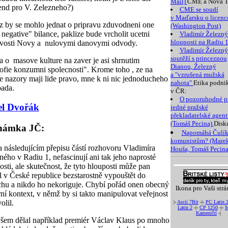
Mail)
CME a Nova T
end pro V. Zelezneho?)
CME se soudí
v Maďarsku o licenc
z by se mohlo jednat o pripravu zduvodneni one
(Washington Post)
 negative" bilance, paklize bude vrcholit ucetni
Vladimír Železný
hlouposti na Radiu 
ovosti Novy a nulovymi danovymi odvody.
Vladimír Železný
soutěží s princeznou
 o masove kulture na zaver je asi shrnutim
Dianou, Železný
zofie konzumni spolecnosti". Krome toho , ze na
a "vzrušená mužská
e nazory maji lide pravo, mne k ni nic jednoducheho
nahota"
Etika podni
ada.
v ČR:
O pozoruhodné p
el Dvořák
jedné pražské
překladatelské agent
(Tomáš Pecina)
Disk
námka JČ:
Napomáhá Čulí
komunistům? (Mare
 následujícím přepisu částí rozhovoru Vladimíra
Houša, Tomáš Pecina
ného v Radiu 1, nefascinují ani tak jeho naprosté
osti, ale skutečnost, že tyto hlouposti může pan
el v České republice bezstarostně vypouštět do
hu a nikdo ho nekoriguje. Chybí pořád onen obecný
Ikona pro Vaši strá
rní kontext, v němž by si takto manipulovat veřejnost
olil.
|-
Ascii 7Bit
-|-
PC Latin 
Latin 2
-|-
CP 1250
-|-
M
Kameničtí
-|
šem dělal například premiér Václav Klaus po mnoho