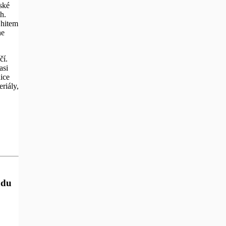
ské
h.
 hitem
ne
čí.
asi
ice
riály,
adu