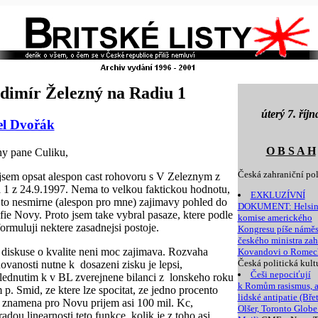
dimír Železný na Radiu 1
úterý 7. říjn
el Dvořák
O B S A H
y pane Culiku,
Česká zahraniční pol
l jsem opsat alespon cast rohovoru s V Zeleznym z
 1 z 24.9.1997. Nema to velkou faktickou hodnotu,
EXKLUZÍVNÍ
e to nesmirne (alespon pro mne) zajimavy pohled do
DOKUMENT: Helsin
ofie Novy. Proto jsem take vybral pasaze, ktere podle
komise amerického
ormuluji nektere zasadnejsi postoje.
Kongresu píše námě
českého ministra zah
 diskuse o kvalite neni moc zajimava. Rozvaha
Kovandovi o Romec
Česká politická kult
dovanosti nutne k dosazeni zisku je lepsi,
Češi nepociťují
hlednutim k v BL zverejnene bilanci z lonskeho roku
k Romům rasismus, a
m p. Smid, ze ktere lze spocitat, ze jedno procento
lidské antipatie (Bře
 znamena pro Novu prijem asi 100 mil. Kc,
Olšer, Toronto Globe
adou linearnosti teto funkce, kolik je z toho asi