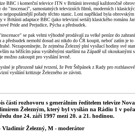
ize BBC i komerční televice ITN v Británii investují každoročně obrov
y do "inscenací", samostatných televizních filmů, moderních i klasickýc
to nejpopulárnější pořady těchto stanic. Loni například byla obrovským
y v Británii adaptace BBC (jako televizní seriál) klasického románu Ja
nové Pride and Prejudice, Pýcha a předsudek.
"inscenace" se pak velmi výhodně prodávají za velké peníze do zahrani
 a předsudek nemohl dosud asi nikdo do ČR koupit, neboť zatím je to 
 drahé. Nezapomínejte, že zejména Železný plní vysílací hodiny své stan
vším na běžícím pásu vyráběnými staršími na Západě už okoukanými se
 je možno zakoupit pro vysílání levně.
slné je přirozeně také tvrzení, že Petr Štěpánek z Rady pro rozhlasové
vizní vysílání kritizuje Železného ze závisti.
is částí rozhovoru s generálním ředitelem televize Nova
imírem Železným, který byl vysílán na Rádiu 1 v poř
tředu dne 24. září 1997 mezi 20. a 21. hodinou.
 Vladimír Železný, M - moderátor