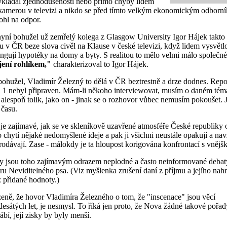
vykládal zjednodušenosti nebo přímo chyby lidem
kamerou v televizi a nikdo se před tímto velkým ekonomickým odborn
hl na odpor.
yní bohužel už zemřelý kolega z Glasgow University Igor Hájek takto
u v ČR beze slova civěl na Klause v české televizi, když lidem vysvětlo
ungují hypotéky na domy a byty. S realitou to mělo velmi málo společn
ení rohlíkem,"
charakterizoval to Igor Hájek.
bohužel, Vladimír Železný to dělá v ČR beztrestně a drze dodnes. Repo
 1 nebyl připraven. Mám-li někoho interviewovat, musím o daném tém
 alespoň tolik, jako on - jinak se o rozhovor vůbec nemusím pokoušet. J
 času.
 je zajímavé, jak se ve skleníkově uzavřené atmosféře České republiky 
 chytí nějaké nedomyšlené ideje a pak ji všichni neustále opakují a na
 prodávají. Zase - málokdy je ta hloupost korigována konfrontací s vnějš
 jsou toho zajímavým odrazem neplodné a často neinformované debat
ru Neviditelného psa. (Viz myšlenka zrušení daní z příjmu a jejího nah
z přidané hodnoty.)
zeně, že hovor Vladimíra Železného o tom, že "inscenace" jsou věcí
esátých let, je nesmysl. To říká jen proto, že Nova žádné takové pořad
ábí, její zisky by byly menší.