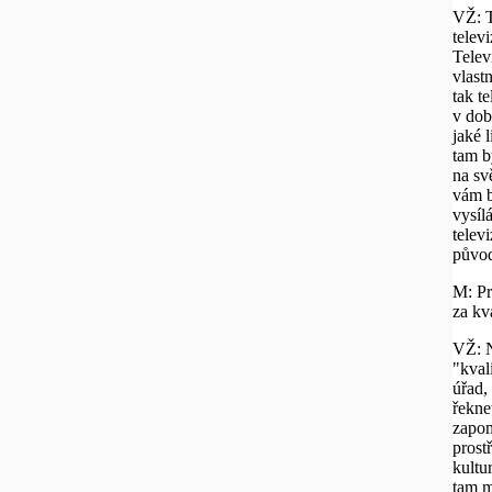
VŽ: T
telev
Telev
vlast
tak t
v dob
jaké 
tam b
na sv
vám b
vysíl
telev
původ
M: Pr
za kv
VŽ: N
"kval
úřad,
řekne
zapom
prost
kultu
tam m