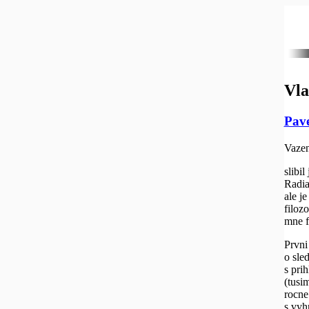
Vla
Pav
Vazen
slibi
Radia
ale j
filoz
mne f
Prvni
o sle
s pri
(tusi
rocne
s vyhr