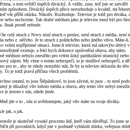
 Prima, o tom svědčí úspěch divácký. A vidíte, zase, teď jste se zatvářil
tním způsobem. Divácký úspěch přece nerozhoduje o kvalitě, mi řeknete
teď vše příští otázka. Nikoliv. Rozhoduje. Televize je totiž pro diváka, 
e nebo nechceme. Tak drahé médium jako je televize musí být pro šir
a. Jinak prostě nebude.
íte celý strach z Novy není strach o peníze, není strach z média, není s
ia nebo z něčeho. Je to strach z politického nebo jiného vlivu. Máte-li.
ve velmi nepříjemné situaci. Jsme-li televize, která má takovýto drtivý vl
amozřejmě existuje, a řekl bych dokonce oprávněná obava, aby takto
né médium nebylo zneužito pro velmi úzký partikulární stranický nebo
nový zájem. My víme o tomto nebezpečí, to je strašlivé nebezpečí, a d
no pro to , aby se nikdy nemohlo stát, že by ta televize sklouzla do této
y. To je totiž pravá příčina všech problémů.
chno ostatní, to jsou Štěpánkové, to jsou závisti, to jsou .. to není pods
atný je důsažný vliv tohoto média a obava, aby tento vliv nebyl zneužit
ce je jenom v nás, nikde jinde.
.Mně jde o to , zda si uvědomujete, jaký vliv máte na svoje diváky.
le jak, a jak.
protože je skutečně vysoké procento lidí, kteří vám důvěřují. To jsme se
ědčit při povodních, když jste v podstatě vyhlásili sbírku, veřejnou sbír