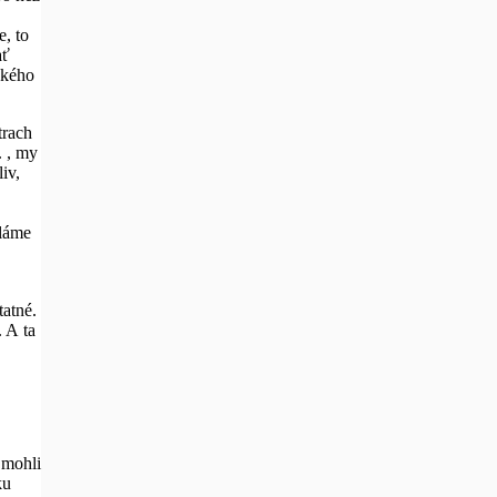
, to
ať
okého
trach
. , my
iv,
ěláme
tatné.
. A ta
 mohli
ku