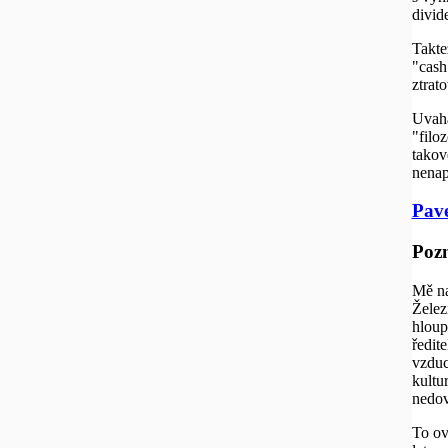
divid
Takte
"cash
ztrat
Uvaha
"filo
takov
nenap
Pav
Poz
Mě na
Želez
hloup
ředit
vzduc
kultu
nedov
To ov