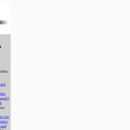
a
itika:
ská
stku
raničí
h
ura:
le jen
tislav
 and