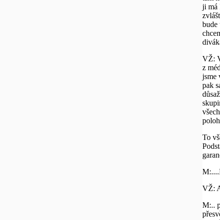
ji má
zvláš
bude 
chcem
divák
VŽ: V
z méd
jsme 
pak s
důsaž
skupi
všech
poloh
To vše
Podst
garan
M:...
VŽ: A
M:.. 
přesv