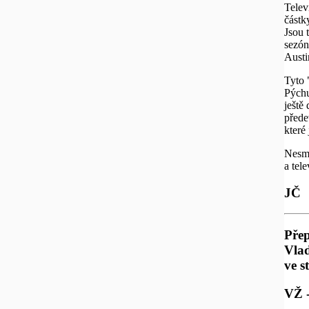
Telev
částk
Jsou 
sezón
Austi
Tyto 
Pýchu
ještě
přede
které
Nesmy
a tele
JČ
Přep
Vlad
ve s
VŽ -