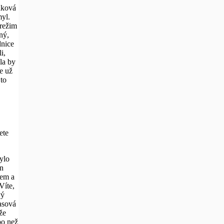
aková
myl.
 režim
ný,
dnice
i,
la by
e už
to
ete
ylo
en
adem a
Víte,
vý
masová
že
bo než