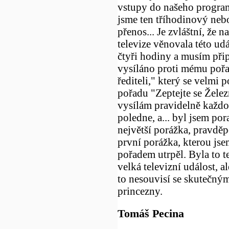
vstupy do našeho program
jsme ten tříhodinový neb
přenos... Je zvláštní, že 
televize věnovala této udá
čtyři hodiny a musím připu
vysíláno proti mému pořa
řediteli," který se velmi
pořadu "Zeptejte se Želez
vysílám pravidelně každ
poledne, a... byl jsem por
největší porážka, pravd
první porážka, kterou js
pořadem utrpěl. Byla to t
velká televizní událost, a
to nesouvisí se skutečným
princezny.
Tomáš Pecina