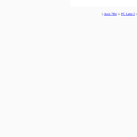
|-
Ascii 7Bit
-|-
PC Latin 2
-