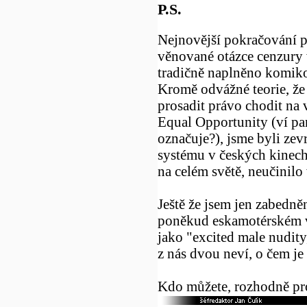
P.S.
Nejnovější pokračování 
věnované otázce cenzury 
tradičně naplněno komikou
Kromě odvážné teorie, že
prosadit právo chodit na 
Equal Opportunity (ví pan 
označuje?), jsme byli ze
systému v českých kinech
na celém světě, neučinil
Ještě že jsem jen zabed
poněkud eskamotérském v
jako "excited male nudity,
z nás dvou neví, o čem je 
Kdo můžete, rozhodně pr