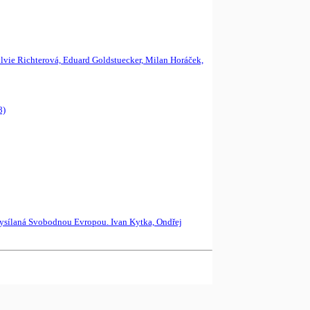
ylvie Richterová, Eduard Goldstuecker, Milan Horáček,
8)
ysílaná Svobodnou Evropou. Ivan Kytka, Ondřej