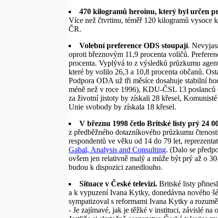
470 kilogramů heroinu, který byl určen pro
Více než čtvrtinu, téměř 120 kilogramů vysoce kv
ČR.
Volební preference ODS stoupají
. Nevyjas
oproti březnovým 11,9 procenta voličů. Preferen
procenta. Vyplývá to z výsledků průzkumu agent
které by volilo 26,3 a 10,8 procenta občanů. Ost
Podpora ODA už tři měsíce dosahuje stabilní ho
méně než v roce 1996), KDU-ČSL 13 poslanců (o
za životní jistoty by získali 28 křesel, Komunis
Unie svobody by získala 18 křesel.
V březnu 1998 četlo Britské listy prý 24 
z předběžného dotazníkového průzkumu čtenosti 
respondentů ve věku od 14 do 79 let, reprezentati
Gabal, Analysis and Consulting
. (Dalo se předpo
ovšem jen relativně malý a může být prý až o 
budou k dispozici zanedlouho.
Situace v České televizi.
Britské listy přines
a k vypuzení Ivana Kytky, donedávna nového šéfa
sympatizoval s reformami Ivana Kytky a rozum
- Je zajímavé, jak je těžké v instituci, závislé n