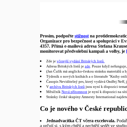
Prosím, podpořte
stížnost
na protidemokratick
Organizace pro bezpečnost a spolupráci v Ev
4357. Přímá e-mailová adresa Stefana Krause 
monitorovat předvolební kampaň a volby, je
Zde je
včerejší vydání Britských listů.
Adresa Britských listů je
zde
. Pouze když nefunguje,
(Jan Čulík má anglicko-českou stránku materiálů a h
Týdeník o nových knihách a o literatuře "Knihy onl
Časopis Neviditelný pes, který vydává Ondřej Neff, 
V
archívu Britských listů
jsou nyní k dispozici tema
Měsíčník
Nová přítomnost
je nyní k dispozici na síti
Stránky české skupiny Amnesty International najdet
Co je nového v České republi
Jednadvacítka ČT včera excelovala.
Podař
a určují si, s kým chtějí a nechtějí sedět ve stu