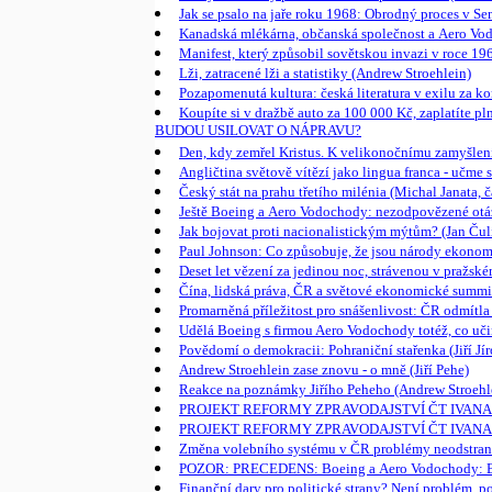
Jak se psalo na jaře roku 1968: Obrodný proces v Sem
Kanadská mlékárna, občanská společnost a Aero Vodo
Manifest, který způsobil sovětskou invazi v roce 19
Lži, zatracené lži a statistiky (Andrew Stroehlein)
Pozapomenutá kultura: česká literatura v exilu za ko
Koupíte si v dražbě auto za 100 000 Kč, zaplatíte p
BUDOU USILOVAT O NÁPRAVU?
Den, kdy zemřel Kristus. K velikonočnímu zamyšlen
Angličtina světově vítězí jako lingua franca - učme 
Český stát na prahu třetího milénia (Michal Janata, č
Ještě Boeing a Aero Vodochody: nezodpovězené otázk
Jak bojovat proti nacionalistickým mýtům? (Jan Čul
Paul Johnson: Co způsobuje, že jsou národy ekono
Deset let vězení za jedinou noc, strávenou v pražské
Čína, lidská práva, ČR a světové ekonomické su
Promarněná příležitost pro snášenlivost: ČR odmítl
Udělá Boeing s firmou Aero Vodochody totéž, co uči
Povědomí o demokracii: Pohraniční stařenka (Jiří Jí
Andrew Stroehlein zase znovu - o mně (Jiří Pehe)
Reakce na poznámky Jiřího Peheho (Andrew Stroehl
PROJEKT REFORMY ZPRAVODAJSTVÍ ČT IVANA KYTKY: Zp
PROJEKT REFORMY ZPRAVODAJSTVÍ ČT IVANA KYTKY:
Změna volebního systému v ČR problémy neodstraní
POZOR: PRECEDENS: Boeing a Aero Vodochody: Boeing 
Finanční dary pro politické strany? Není problém, p