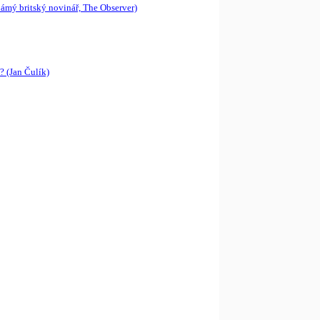
námý britský novinář, The Observer)
? (Jan Čulík)