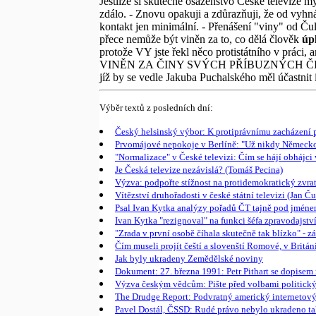
Jestliže si skutečně osazenstvo České televize m
zdálo. - Znovu opakuji a zdůrazňuji, že od vyhn
kontakt jen minimální. - Přenášení "viny" od Čulí
přece nemůže být viněn za to, co dělá člověk
úp
protože VY jste řekl něco protistátního v práci
VINĚN ZA ČINY SVÝCH PŘÍBUZNÝCH ČI ZNÁMÝCH.
jíž by se vedle Jakuba Puchalského měl účastnit i
Výběr textů z posledních dní:
Český helsinský výbor: K protiprávnímu zacházení p
Prvomájové nepokoje v Berlíně: "Už nikdy Německo!
"Normalizace" v České televizi: Čím se hájí obhájci
Je Česká televize nezávislá? (Tomáš Pecina)
Výzva: podpořte stížnost na protidemokratický zvrat
Vítězství druhořadosti v české státní televizi (Jan Ču
Psal Ivan Kytka analýzy pořadů ČT tajně pod jméne
Ivan Kytka "rezignoval" na funkci šéfa zpravodajstv
"Zrada v první osobě číhala skutečně tak blízko" - z
Čím museli projít čeští a slovenští Romové, v Britá
Jak byly ukradeny Zemědělské noviny
Dokument: 27. března 1991: Petr Pithart se dopise
Výzva českým vědcům: Pište před volbami politický
The Drudge Report: Podvratný americký internetový č
Pavel Dostál, ČSSD: Rudé právo nebylo ukradeno tak