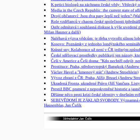
K petici biologů na záchranu české vědy: Vědecký om
Media in the Czech Republic: the current state of aff
Dvojí občanství: Jsou dva pasy lepší než jeden? (Wal
Role vzdělanců v chaosu české společnosti (přednáš
Ostře odmítavá i souhlasná diskuse k výše uvedené 
Milan Hauner a další)
Naléhavá výzva vědcům: je třeba vytvořit silnou 
Kosovo: Poznámky z jednoho londýnského semináře 
Krásné sny. Kolaborace už není v ČR jediným způsobe
České sdělovací prostředky publikují jen názory, kt
Češi v Americe a Češi doma: "Kdo nechtěl odejít, 
Prostituce: Praha, středoevropský Bangkok (Andrew 
Václav Havel a "kmenový stát" (Andrew Stroehlein)
Vývoz zbraní z ČR: Praha, Alžír, Brusel (Andrew Str
Ukradená Fronta, ukradené Právo (Jiří Vančura, Listy
Prestiž BBC pramení z neposkvrněné historie a jasné
Děláme něco proti krizi české identity v dnešním svě
SEBEVĚDOMÍ JE ZÁKLAD SVOBODY. Významná diskuse o
Hausenblas, Jan Čulík