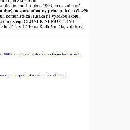
o mísu, než se dosud
 a předtím, od 1. dubna 1998, jsem s ním měl
oubný, odsouzeníhodný princip
. Jeden člověk
ili komunisté za Husáka na vysokou školu,
ito lidé s nimi znají! ČLOVĚK NEMŮŽE BÝT
27.5. v 17.10 na Radiožurnálu, v diskusi,
 1998 a k odpovědnosti státu za týrání těchto osob
izace pro bezpečnost a spolupráci v Evropě