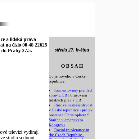
ce a lidská práva
at na číslo 00 48 22625
středa 27. května
 do Prahy 27.5.
O B S A H
Co je nového v České
republice:
Komentovaný přehled
zpráv z ČR
Porušování
lidských práv v ČR:
Rasová nesnášenlivost
v České republice - projev
poslance Christophera S.
Smithe v americkém
Kongresu
Racial intolerance in
vé televizi vydírají
the Czech Republic -
l ve studiu sednout