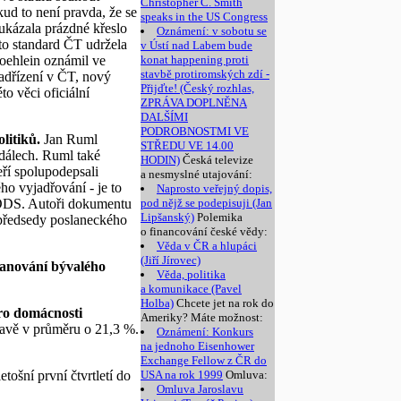
Christopher C. Smith
ud to není pravda, že se
speaks in the US Congress
 ukázala prázdné křeslo
Oznámení: v sobotu se
nto standard ČT udržela
v Ústí nad Labem bude
oehlein oznámil ve
konat happening proti
stavbě protiromských zdí -
nadřízení v ČT, nový
Přijďte! (Český rozhlas,
o věci oficiální
ZPRÁVA DOPLNĚNA
DALŠÍMI
PODROBNOSTMI VE
litiků.
Jan Ruml
STŘEDU VE 14.00
ndálech. Ruml také
HODIN)
Česká televize
eří spolupodepsali
a nesmyslné utajování:
ho vyjadřování - je to
Naprosto veřejný dopis,
u ODS. Autoři dokumentu
pod nějž se podepisuji (Jan
Lipšanský)
Polemika
i předsedy poslaneckého
o financování české vědy:
Věda v ČR a hlupáci
(Jiří Jírovec)
 panování bývalého
Věda, politika
a komunikace (Pavel
Holba)
Chcete jet na rok do
pro domácnosti
Ameriky? Máte možnost:
ravě v průměru o 21,3 %.
Oznámení: Konkurs
na jednoho Eisenhower
Exchange Fellow z ČR do
tošní první čtvrtletí do
USA na rok 1999
Omluva:
Omluva Jaroslavu