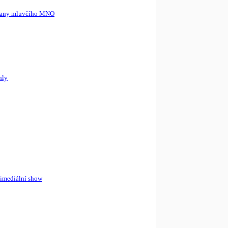
 strany mluvčího MNO
hly
timediální show