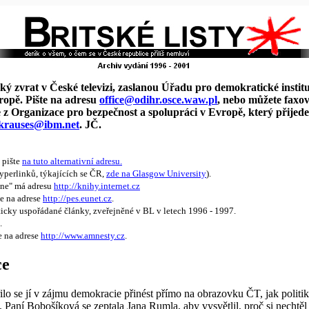
ý zvrat v České televizi, zaslanou Úřadu pro demokratické institu
ropě. Pište na adresu
office@odihr.osce.waw.pl
, nebo můžete faxov
z Organizace pro bezpečnost a spolupráci v Evropě, který přijede
krauses@ibm.net
. JČ.
 pište
na tuto alternativní adresu.
yperlinků, týkajících se ČR,
zde na Glasgow University
).
ine" má adresu
http://knihy.internet.cz
je na adrese
http://pes.eunet.cz
.
ticky uspořádané články, zveřejněné v BL v letech 1996 - 1997.
.
e na adrese
http://www.amnesty.cz
.
ce
ilo se jí v zájmu demokracie přinést přímo na obrazovku ČT, jak politiko
diu. Paní Bobošíková se zeptala Jana Rumla, aby vysvětlil, proč si nechtě