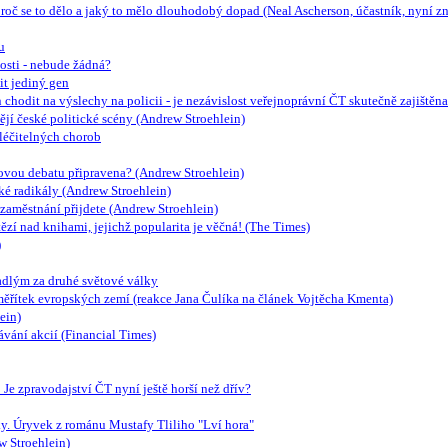
proč se to dělo a jaký to mělo dlouhodobý dopad (Neal Ascherson, účastník, nyní z
u
sti - nebude žádná?
t jediný gen
chodit na výslechy na policii - je nezávislost veřejnoprávní ČT skutečně zajištěna
jí české politické scény (Andrew Stroehlein)
yléčitelných chorob
akovou debatu připravena? (Andrew Stroehlein)
é radikály (Andrew Stroehlein)
e zaměstnání přijdete (Andrew Stroehlein)
ězí nad knihami, jejichž popularita je věčná! (The Times)
)
dlým za druhé světové války
měřítek evropských zemí (reakce Jana Čulíka na článek Vojtěcha Kmenta)
ein)
vání akcií (Financial Times)
e zpravodajství ČT nyní ještě horší než dřív?
tiky. Úryvek z románu Mustafy Tliliho "Lví hora"
w Stroehlein)