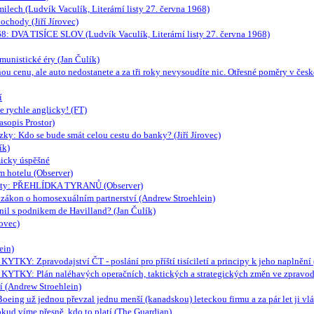
ilech (Ludvík Vaculík, Literární listy 27. června 1968)
chody (Jiří Jírovec)
68: DVA TISÍCE SLOV (Ludvík Vaculík, Literární listy 27. června 1968)
munistické éry (Jan Čulík)
lnou cenu, ale auto nedostanete a za tři roky nevysoudíte nic. Otřesné poměry v 
í
se rychle anglicky! (FT)
asopis Prostor)
y: Kdo se bude smát celou cestu do banky? (Jiří Jírovec)
ík)
micky úspěšné
m hotelu (Observer)
mmity: PŘEHLÍDKA TYRANŮ (Observer)
a zákon o homosexuálním partnerství (Andrew Stroehlein)
nil s podnikem de Havilland? (Jan Čulík)
rovec)
ein)
ravodajství ČT - poslání pro příští tisíciletí a principy k jeho naplnění (I
 Plán naléhavých operačních, taktických a strategických změn ve zpravoda
 (Andrew Stroehlein)
už jednou převzal jednu menší (kanadskou) leteckou firmu a za pár let ji vládě z
okud víme přesně, kdo to platí (The Guardian)