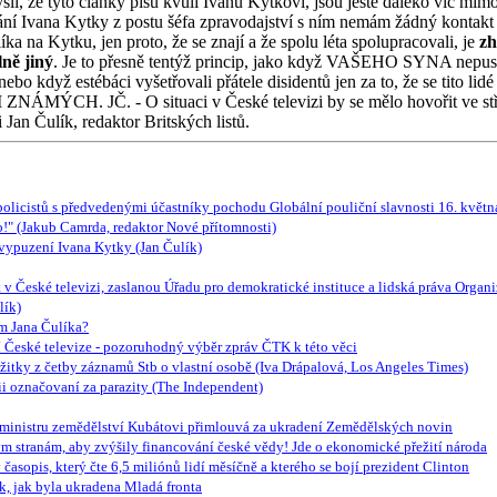
yslí, že tyto články píšu kvůli Ivanu Kytkovi, jsou ještě daleko víc mim
ání Ivana Kytky z postu šéfa zpravodajství s ním nemám žádný kontakt
ka na Kytku, jen proto, že se znají a že spolu léta spolupracovali, je
zh
lně jiný
. Je to přesně tentýž princip, jako když VAŠEHO SYNA nepust
, anebo když estébáci vyšetřovali přátele disidentů jen za to, že se t
 JČ. - O situaci v České televizi by se mělo hovořit ve středu 
 Jan Čulík, redaktor Britských listů.
olicistů s předvedenými účastníky pochodu Globální pouliční slavnosti 16. května
" (Jakub Camrda, redaktor Nové přítomnosti)
 vypuzení Ivana Kytky (Jan Čulík)
 v České televizi, zaslanou Úřadu pro demokratické instituce a lidská práva Organ
lík)
m Jana Čulíka?
í České televize - pozoruhodný výběr zpráv ČTK k této věci
ážitky z četby záznamů Stb o vlastní osobě (Iva Drápalová, Los Angeles Times)
nii označovaní za parazity (The Independent)
m ministru zemědělství Kubátovi přimlouvá za ukradení Zemědělských novin
m stranám, aby zvýšily financování české vědy! Jde o ekonomické přežití národa
asopis, který čte 6,5 miliónů lidí měsíčně a kterého se bojí prezident Clinton
, jak byla ukradena Mladá fronta