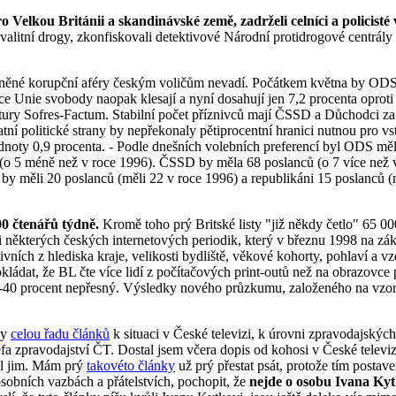
 Velkou Británii a skandinávské země, zadrželi celníci a policisté
alitní drogy, zkonfiskovali detektivové Národní protidrogové centrály a
něné korupční aféry českým voličům nevadí. Počátkem května by ODS 
ce Unie svobody naopak klesají a nyní dosahují jen 7,2 procenta oprot
ury Sofres-Factum. Stabilní počet příznivců mají ČSSD a Důchodci za ž
atní politické strany by nepřekonaly pětiprocentní hranici nutnou pro v
dnoty 0,9 procenta. - Podle dnešních volebních preferencí byl ODS měl
 5 méně než v roce 1996). ČSSD by měla 68 poslanců (o 7 více než v
té by měli 20 poslanců (měli 22 v roce 1996) a republikáni 15 poslanců (
000 čtenářů týdně.
Kromě toho prý Britské listy "již někdy četlo" 65 0
některých českých internetových periodik, který v březnu 1998 na zá
vních z hlediska kraje, velikosti bydliště, věkové kohorty, pohlaví a v
kládat, že BL čte více lidí z počítačových print-outů než na obrazovce 
30-40 procent nepřesný. Výsledky nového průzkumu, založeného na vzo
ly
celou řadu článků
k situaci v České televizi, k úrovni zpravodajských
 zpravodajství ČT. Dostal jsem včera dopis od kohosi v České televiz
ěl jim. Mám prý
takovéto články
už prý přestat psát, protože tím postav
a osobních vazbách a přátelstvích, pochopit, že
nejde o osobu Ivana Kytk