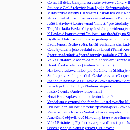
Co mohli dělat Ukrajinci za druhé světové války, v 
Situace v České televizi: Ivan Kytka, šéf zpravoda
Ministerstvo obrany ČR vydírá Českou televizi: Ko
Volá si mediální komise českého parlamentu Pucha
Ještě k Havlově kontroverzní "milosti" pro útočníky 
Tragédie krála Havla: Chyby českého prezidenta js
K Havlově kontroverzní "milosti" pro útočníky na Slá
Bydlení: Platil jsem v Praze za podnájem 92 procent
Zadluženost třetího světa: britští poslanci a chari
Cena bydlení a jeho sociální souvislosti (Tomáš Kos
Špatní moderátoři a špatné formáty pořadů v ČT: Je 
Velká Británie: Je ospravedlnitelné vyvážet zbraně 
Uvnitř České televize (Andrew Stroehlein)
Havlova blesková milost pro útočníky na Sládka je ka
Studie provozního prostředí České televize (Cooper
Stalinova bomba: Jak Rusové v Československu dra
Pozadí jaderné bomby (Vladimír Wagner)
Pražský deník (Andrew Stroehlein)
Hrozí Brnu záplava radioaktivním kalem?
Vandalismus evropského formátu: kostel svatého Mi
Události bez událostí: reforma zpravodajství České t
Věnec sonetů (Jaroslav Seifert) - báseň, vyjadřující 
Američané objevili dvě bílkoviny, které v součinnos
Velká Británie a případ etiky a spravedlnosti: pron
Otevřený dopis Ivanu Kytkovi (Jiří Jírovec)