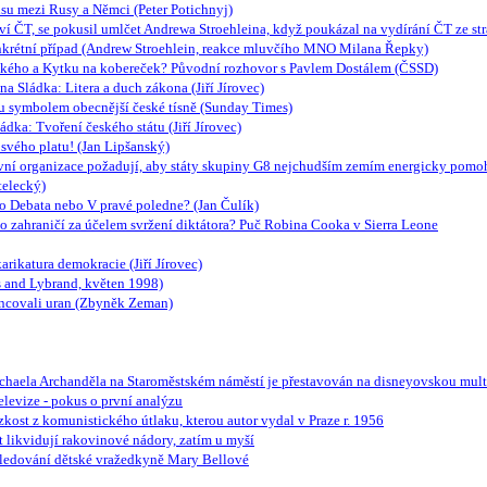
lisu mezi Rusy a Němci (Peter Potichnyj)
jství ČT, se pokusil umlčet Andrewa Stroehleina, když poukázal na vydírání ČT ze
nkrétní případ (Andrew Stroehlein, reakce mluvčího MNO Milana Řepky)
lského a Kytku na kobereček? Původní rozhovor s Pavlem Dostálem (ČSSD)
na Sládka: Litera a duch zákona (Jiří Jírovec)
ou symbolem obecnější české tísně (Sunday Times)
dka: Tvoření českého státu (Jiří Jírovec)
 svého platu! (Jan Lipšanský)
tativní organizace požadují, aby státy skupiny G8 nejchudším zemím energicky pomo
telecký)
to Debata nebo V pravé poledne? (Jan Čulík)
do zahraničí za účelem svržení diktátora? Puč Robina Cooka v Sierra Leone
rikatura demokracie (Jiří Jírovec)
s and Lybrand, květen 1998)
ncovali uran (Zbyněk Zeman)
chaela Archanděla na Staroměstském náměstí je přestavován na disneyovskou mul
elevize - pokus o první analýzu
úzkost z komunistického útlaku, kterou autor vydal v Praze r. 1956
t likvidují rakovinové nádory, zatím u myší
ásledování dětské vražedkyně Mary Bellové