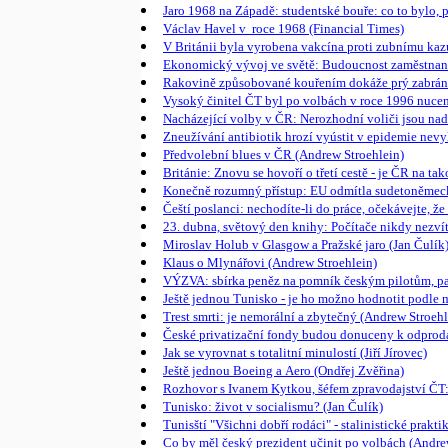
Jaro 1968 na Západě: studentské bouře: co to bylo, 
Václav Havel v roce 1968 (Financial Times)
V Británii byla vyrobena vakcína proti zubnímu kaz
Ekonomický vývoj ve světě: Budoucnost zaměstnano
Rakovině způsobované kouřením dokáže prý zabráni
Vysoký činitel ČT byl po volbách v roce 1996 nucen 
Nacházející volby v ČR: Nerozhodní voliči jsou nadě
Zneužívání antibiotik hrozí vyústit v epidemie nev
Předvolební blues v ČR (Andrew Stroehlein)
Británie: Znovu se hovoří o třetí cestě - je ČR na t
Konečně rozumný přístup: EU odmítla sudetoněmeck
Čeští poslanci: nechodíte-li do práce, očekávejte, ž
23. dubna, světový den knihy: Počítače nikdy nezvít
Miroslav Holub v Glasgow a Pražské jaro (Jan Čulík
Klaus o Mlynářovi (Andrew Stroehlein)
VÝZVA: sbírka peněz na pomník českým pilotům, pa
Ještě jednou Tunisko - je ho možno hodnotit podle 
Trest smrti: je nemorální a zbytečný (Andrew Stroehl
České privatizační fondy budou donuceny k odprodá
Jak se vyrovnat s totalitní minulostí (Jiří Jírovec)
Ještě jednou Boeing a Aero (Ondřej Zvěřina)
Rozhovor s Ivanem Kytkou, šéfem zpravodajství ČT: J
Tunisko: život v socialismu? (Jan Čulík)
Tunisští "Všichni dobří rodáci" - stalinistické prak
Co by měl český prezident učinit po volbách (Andre