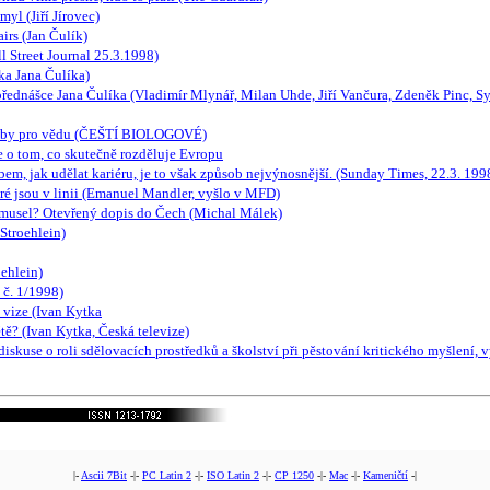
yl (Jiří Jírovec)
airs (Jan Čulík)
l Street Journal 25.3.1998)
ka Jana Čulíka)
přednášce Jana Čulíka (Vladimír Mlynář, Milan Uhde, Jiří Vančura, Zdeněk Pinc, S
lobby pro vědu (ČEŠTÍ BIOLOGOVÉ)
o tom, co skutečně rozděluje Evropu
m, jak udělat kariéru, je to však způsob nejvýnosnější. (Sunday Times, 22.3. 199
eré jsou v linii (Emanuel Mandler, vyšlo v MFD)
nemusel? Otevřený dopis do Čech (Michal Málek)
Stroehlein)
oehlein)
 č. 1/1998)
 vize (Ivan Kytka
tě? (Ivan Kytka, Česká televize)
 roli sdělovacích prostředků a školství při pěstování kritického myšlení, v
|-
Ascii 7Bit
-|-
PC Latin 2
-|-
ISO Latin 2
-|-
CP 1250
-|-
Mac
-|-
Kameničtí
-|