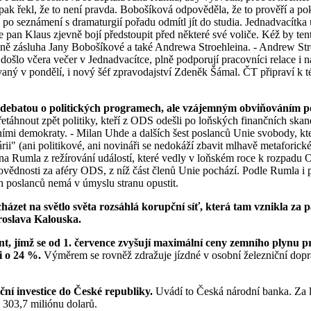
k řekl, že to není pravda. Bobošíková odpověděla, že to prověří a pok
po seznámení s dramaturgií pořadu odmítl jít do studia. Jednadvacítka
e pan Klaus zjevně bojí předstoupit před některé své voliče. Kéž by te
avně zásluha Jany Bobošíkové a také Andrewa Stroehleina. - Andrew Str
došlo včera večer v Jednadvacítce, plně podporují pracovníci relace i 
ný v pondělí, i nový šéf zpravodajství Zdeněk Šámal. ČT připraví k tét
 debatou o politických programech, ale vzájemným obviňováním po
řetáhnout zpět politiky, kteří z ODS odešli po loňských finančních ska
lními demokraty. - Milan Uhde a dalších šest poslanců Unie svobody, kt
i" (ani politikové, ani novináři se nedokáží zbavit mlhavě metaforické
ana Rumla z režírování událostí, které vedly v loňském roce k rozpad
dpovědnosti za aféry ODS, z níž část členů Unie pochází. Podle Rumla 
 poslanců nemá v úmyslu stranu opustit.
ázet na světlo světa rozsáhlá korupční síť, která tam vznikla za
oslava Kalouska.
nt, jímž se od 1. července zvyšují maximální ceny zemního plynu 
i o 24 %.
Výměrem se rovněž zdražuje jízdné v osobní železniční dop
ční investice do České republiky.
Uvádí to Česká národní banka. Za le
 303,7 miliónu dolarů.