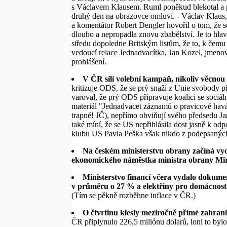
s Václavem Klausem. Ruml poněkud blekotal a pa
druhý den na obrazovce omluví. - Václav Klaus, 
a komentátor Robert Dengler hovořil o tom, že s
dlouho a nepropadla znovu zbabělství. Je to hl
středu dopoledne Britským listům, že to, k čemu 
vedoucí relace Jednadvacítka, Jan Kozel, jmenova
prohlášení.
V ČR sílí volební kampaň, nikoliv věcnou
kritizuje ODS, že se prý snaží z Unie svobody p
varoval, že prý ODS připravuje koalici se sociá
materiál "Jednadvacet záznamů o pravicové havári
trapné! JČ), nepřímo obviňují svého předsedu J
také míní, že se US nepřihlásila dost jasně k o
klubu US Pavla Peška však nikdo z podepsaných
Na českém ministerstvu obrany začíná vych
ekonomického náměstka ministra obrany Mir
Ministerstvo financí včera vydalo dokume
v průměru o 27 % a elektřiny pro domácnost
(Tím se pěkně rozběhne inflace v ČR.)
O čtvrtinu klesly meziročně přímé zahrani
ČR připlynulo 226,5 miliónu dolarů, loni to bylo