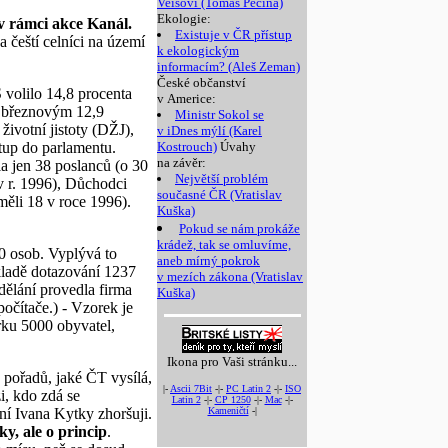
Veisovi (Tomáš Pecina)
Ekologie:
 v rámci akce Kanál.
Existuje v ČR přístup
 čeští celníci na území
k ekologickým
informacím? (Aleš Zeman)
České občanství
volilo 14,8 procenta
v Americe:
i březnovým 12,9
Ministr Sokol se
ivotní jistoty (DŽJ),
v iDnes mýlí (Karel
stup do parlamentu.
Kostrouch)
Úvahy
na závěr:
a jen 38 poslanců (o 30
Největší problém
 r. 1996), Důchodci
současné ČR (Vratislav
měli 18 v roce 1996).
Kuška)
Pokud se nám prokáže
krádež, tak se omluvíme,
00 osob. Vyplývá to
aneb mírný pokrok
kladě dotazování 1237
v mezích zákona (Vratislav
zdělání provedla firma
Kuška)
počítače.) - Vzorek je
rku 5000 obyvatel,
Ikona pro Vaši stránku...
 pořadů, jaké ČT vysílá,
|-
Ascii 7Bit
-|-
PC Latin 2
-|-
ISO
i, kdo zdá se
Latin 2
-|-
CP 1250
-|-
Mac
-|-
Kameničtí
-|
ení Ivana Kytky zhoršuji.
y, ale o princip
.