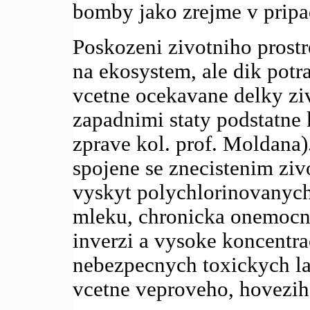
bomby jako zrejme v pripa
Poskozeni zivotniho prost
na ekosystem, ale dik potr
vcetne ocekavane delky ziv
zapadnimi staty podstatne 
zprave kol. prof. Moldana
spojene se znecistenim ziv
vyskyt polychlorinovanyc
mleku, chronicka onemocne
inverzi a vysoke koncentra
nebezpecnych toxickych la
vcetne veproveho, hovezih