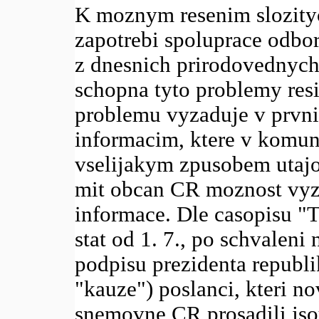
K moznym resenim slozity
zapotrebi spoluprace odbor
z dnesnich prirodovednych
schopna tyto problemy res
problemu vyzaduje v prvni
informacim, ktere v komun
vselijakym zpusobem utajo
mit obcan CR moznost vyza
informace. Dle casopisu "Ty
stat od 1. 7., po schvalen
podpisu prezidenta republi
"kauze") poslanci, kteri n
snemovne CR prosadili js