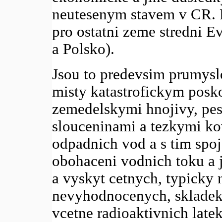
neutesenym stavem v CR. N
pro ostatni zeme stredni 
a Polsko).
Jsou to predevsim prumysl
misty katastrofickym posko
zemedelskymi hnojivy, pes
slouceninami a tezkymi ko
odpadnich vod a s tim spo
obohaceni vodnich toku a j
a vyskyt cetnych, typick
nevyhodnocenych, skladek 
vcetne radioaktivnich late