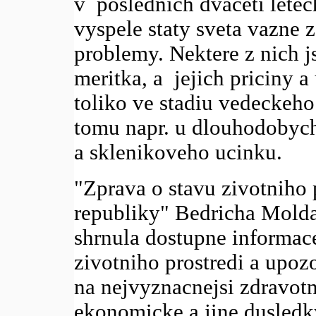
v poslednich dvaceti letec
vyspele staty sveta vazne
problemy. Nektere z nich j
meritka, a jejich priciny a
toliko ve stadiu vedeckeho
tomu napr. u dlouhodobyc
a sklenikoveho ucinku.
"Zprava o stavu zivotniho 
republiky" Bedricha Molda
shrnula dostupne informac
zivotniho prostredi a upozo
na nejvyznacnejsi zdravotni
ekonomicke a jine dusledk