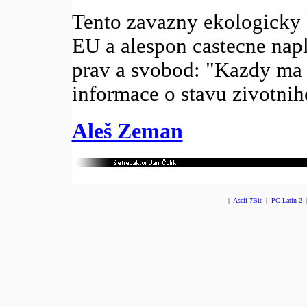
Tento zavazny ekologicky k
EU a alespon castecne napl
prav a svobod: "Kazdy ma 
informace o stavu zivotniho
Aleš Zeman
|-
Ascii 7Bit
-|-
PC Latin 2
-