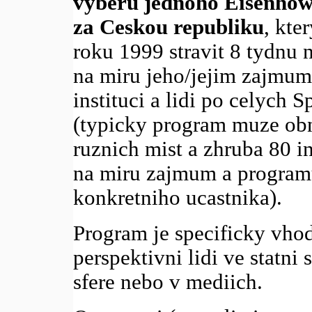
vyberu jednoho Eisenhow
za Ceskou republiku
, kte
roku 1999 stravit 8 tydnu 
na miru jeho/jejim zajmum 
instituci a lidi po celych 
(typicky program muze obn
ruznich mist a zhruba 80 i
na miru zajmum a program
konkretniho ucastnika).
Program je specificky vho
perspektivni lidi ve statni
sfere nebo v mediich.