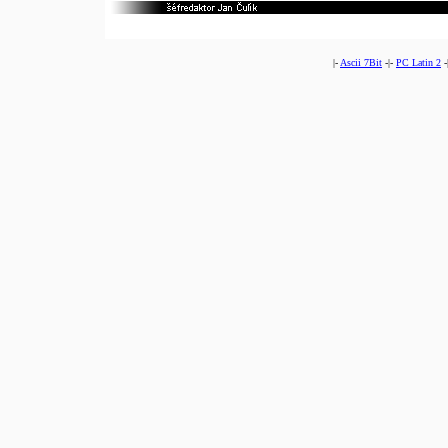
|-
Ascii 7Bit
-|-
PC Latin 2
-