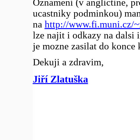
Oznameni (v anglictine, pro
ucastniky podminkou) mam 
na
http://www.fi.muni.cz/
lze najit i odkazy na dalsi
je mozne zasilat do konce 
Dekuji a zdravim,
Jiří Zlatuška