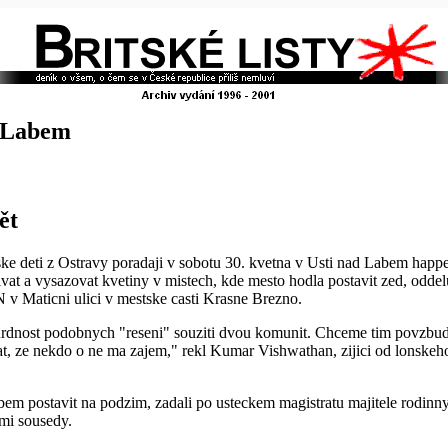
d Labem
ět
 deti z Ostravy poradaji v sobotu 30. kvetna v Usti nad Labem happe
vat a vysazovat kvetiny v mistech, kde mesto hodla postavit zed, oddel
ticni ulici v mestske casti Krasne Brezno.
rdnost podobnych "reseni" souziti dvou komunit. Chceme tim povzbudit
azat, ze nekdo o ne ma zajem," rekl Kumar Vishwathan, zijici od lonske
em postavit na podzim, zadali po usteckem magistratu majitele rodin
ymi sousedy.