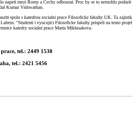
ilo napeti mezi Romy a Cechy odbourat. Proc by se to nemohlo podarit
 dodal Kumar Vishwathan.
iti spolu s katedrou socialni prace Filosoficke fakulty UK. Ta zajistil
Labem. "Studenti i vyucujici Filosoficke fakulty prispeli na tento projek
tajemnice katedry socialni prace Marta Miklusakova.
prace, tel.: 2449 1538
ha, tel.: 2421 5456