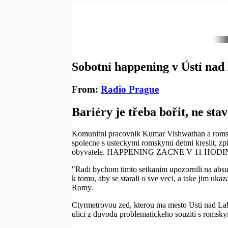
Sobotní happening v Ústí na
From:
Radio Prague
Bariéry je třeba bořit, ne stav
Komunitni pracovnik Kumar Vishwathan a romske
spolecne s usteckymi romskymi detmi kreslit, zpi
obyvatele. HAPPENING ZACNE V 11 HODIN v Ma
"Radi bychom timto setkanim upozornili na absu
k tomu, aby se starali o sve veci, a take jim uk
Romy.
Ctyrmetrovou zed, kterou ma mesto Usti nad Lab
ulici z duvodu problematickeho souziti s romsk