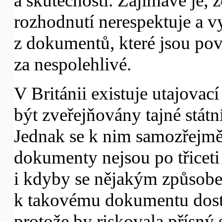
a skutečností. Zajímavé je,
rozhodnutí nerespektuje a vy
z dokumentů, které jsou po
za nespolehlivé.
V Británii existuje utajovac
být zveřejňovány tajné státn
Jednak se k nim samozřejmě
dokumenty nejsou po třiceti 
i kdyby se nějakým způsobem
k takovému dokumentu dosta
protože by riskovala přísný s