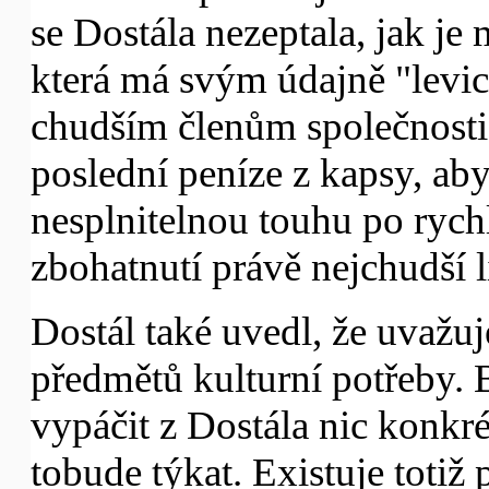
se Dostála nezeptala, jak je
která má svým údajně "lev
chudším členům společnosti, 
poslední peníze z kapsy, aby
nesplnitelnou touhu po rych
zbohatnutí právě nejchudší l
Dostál také uvedl, že uvažu
předmětů kulturní potřeby.
vypáčit z Dostála nic konkr
tobude týkat. Existuje totiž