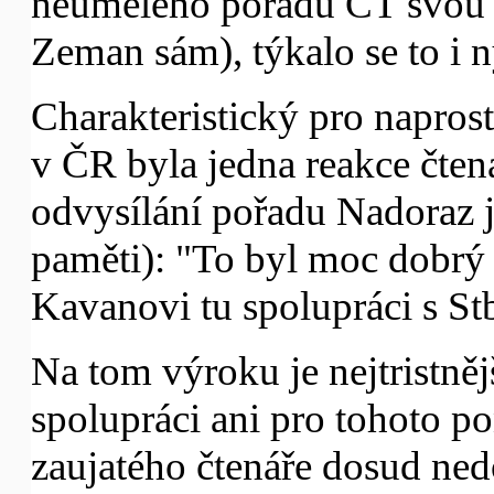
neumělého pořadu ČT svou r
Zeman sám), týkalo se to i
Charakteristický pro napros
v ČR byla jedna reakce čtená
odvysílání pořadu Nadoraz j
paměti): "To byl moc dobrý 
Kavanovi tu spolupráci s St
Na tom výroku je nejtristněj
spolupráci ani pro tohoto p
zaujatého čtenáře dosud ned