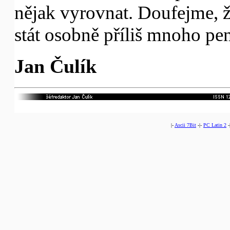
nějak vyrovnat. Doufejme, 
stát osobně příliš mnoho pe
Jan Čulík
|-
Ascii 7Bit
-|-
PC Latin 2
-