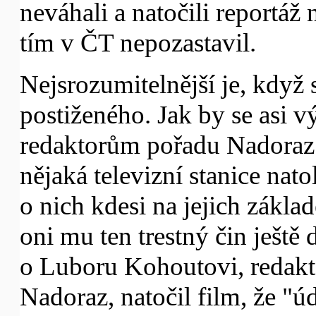
neváhali a natočili reportáž
tím v ČT nepozastavil.
Nejsrozumitelnější je, když
postiženého. Jak by se asi 
redaktorům pořadu Nadoraz -
nějaká televizní stanice nat
o nich kdesi na jejich základ
oni mu ten trestný čin ješt
o Luboru Kohoutovi, redak
Nadoraz, natočil film, že "ú