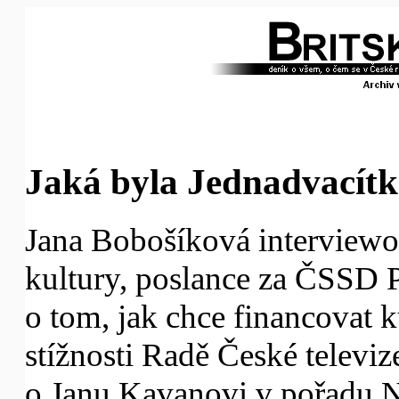
Jaká byla Jednadvacítka
Jana Bobošíková interviewo
kultury, poslance za ČSSD P
o tom, jak chce financovat k
stížnosti Radě České televiz
o Janu Kavanovi v pořadu N