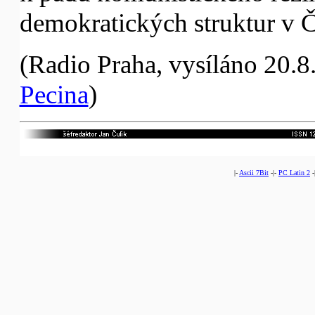
demokratických struktur v 
(Radio Praha, vysíláno 20.8.
Pecina
)
|-
Ascii 7Bit
-|-
PC Latin 2
-