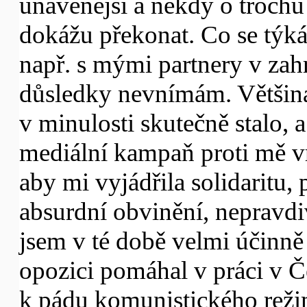
unavenější a někdy o trochu p
dokážu překonat. Co se týk
např. s mými partnery v zah
důsledky nevnímám. Většina
v minulosti skutečně stalo, 
mediální kampaň proti mě vr
aby mi vyjádřila solidaritu, 
absurdní obvinění, nepravdiv
jsem v té době velmi účinn
opozici pomáhal v práci v Č
k pádu komunistického rež