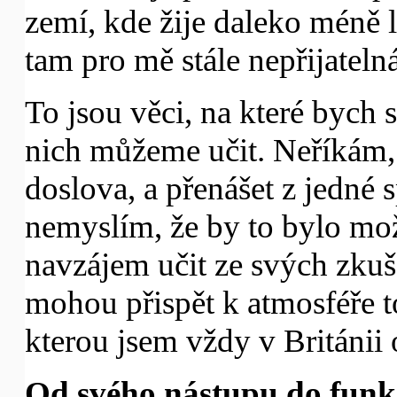
zemí, kde žije daleko méně li
tam pro mě stále nepřijatel
To jsou věci, na které bych se
nich můžeme učit. Neříkám,
doslova, a přenášet z jedné 
nemyslím, že by to bylo mo
navzájem učit ze svých zkuš
mohou přispět k atmosféře t
kterou jsem vždy v Británii
Od svého nástupu do funkc