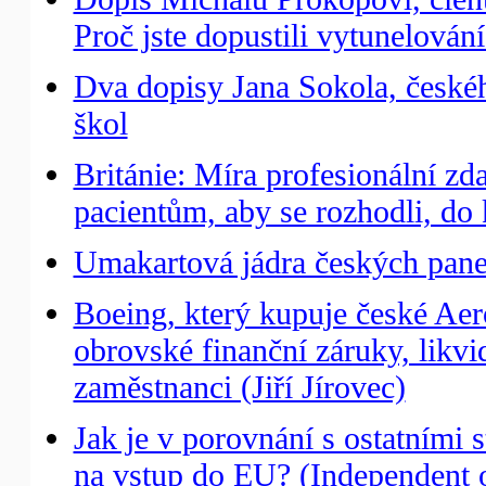
Proč jste dopustili vytunelován
Dva dopisy Jana Sokola, českéh
škol
Británie: Míra profesionální z
pacientům, aby se rozhodli, do 
Umakartová jádra českých panel
Boeing, který kupuje české Aer
obrovské finanční záruky, likv
zaměstnanci (Jiří Jírovec)
Jak je v porovnání s ostatním
na vstup do EU? (Independent 