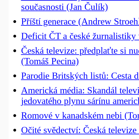
současnosti (Jan Čulík)
Příští generace (Andrew Stroeh
Deficit ČT a české žurnalistik
Česká televize: předplaťte si 
(Tomáš Pecina)
Parodie Britských listů: Cesta 
Americká média: Skandál telev
jedovatého plynu sárínu ameri
Romové v kanadském nebi (Tor
Očité svědectví: Česká televiz