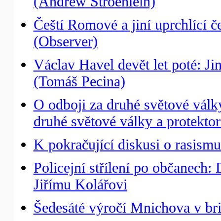
(Andrew Stroehlein)
Čeští Romové a jiní uprchlící 
(Observer)
Václav Havel devět let poté: Ji
(Tomáš Pecina)
O odboji za druhé světové války
druhé světové války a protektor
K pokračující diskusi o rasism
Policejní střílení po občanech:
Jiřímu Kolářovi
Šedesáté výročí Mnichova v br