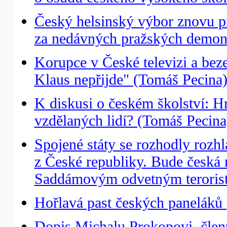
Český helsinský výbor znovu prot
za nedávných pražských demons
Korupce v České televizi a bez
Klaus nepřijde" (Tomáš Pecina
K diskusi o českém školství: H
vzdělaných lidí? (Tomáš Pecina
Spojené státy se rozhodly roz
z České republiky. Bude česká 
Saddámovým odvetným teroris
Hořlavá past českých paneláků 
Dopis Michalu Prokopovi, člen