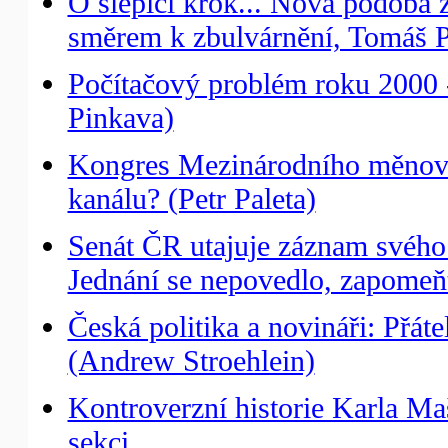
O slepičí krok... Nová podoba 
směrem k zbulvárnění, Tomáš P
Počítačový problém roku 2000 
Pinkava)
Kongres Mezinárodního měnové
kanálu? (Petr Paleta)
Senát ČR utajuje záznam svého 
Jednání se nepovedlo, zapomeň
Česká politika a novináři: Přá
(Andrew Stroehlein)
Kontroverzní historie Karla Ma
sekci