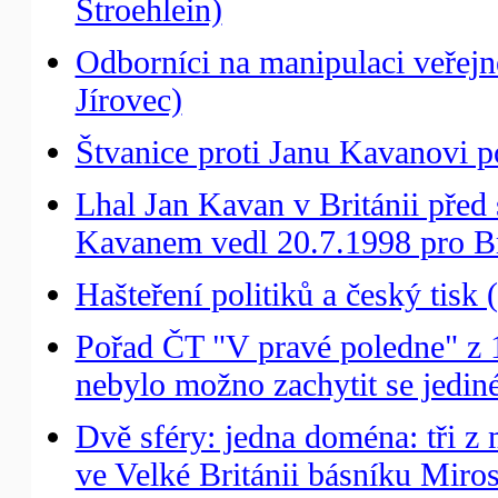
Stroehlein)
Odborníci na manipulaci veřejné
Jírovec)
Štvanice proti Janu Kavanovi p
Lhal Jan Kavan v Británii pře
Kavanem vedl 20.7.1998 pro Bri
Hašteření politiků a český tisk 
Pořad ČT "V pravé poledne" z 
nebylo možno zachytit se jedin
Dvě sféry: jedna doména: tři 
ve Velké Británii básníku Miro