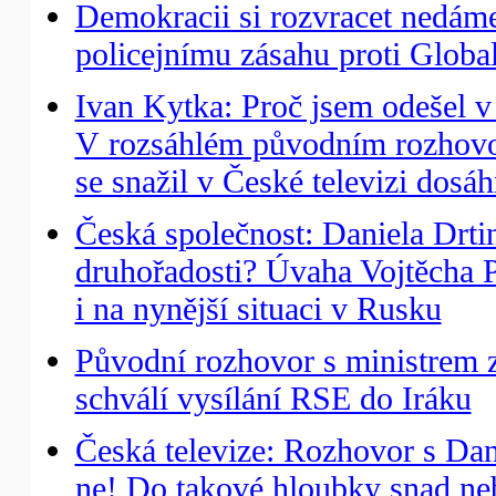
Demokracii si rozvracet nedáme
policejnímu zásahu proti Globa
Ivan Kytka: Proč jsem odešel v
V rozsáhlém původním rozhovo
se snažil v České televizi dosá
Česká společnost: Daniela Drti
druhořadosti? Úvaha Vojtěcha 
i na nynější situaci v Rusku
Původní rozhovor s ministrem 
schválí vysílání RSE do Iráku
Česká televize: Rozhovor s Dan
ne! Do takové hloubky snad neb