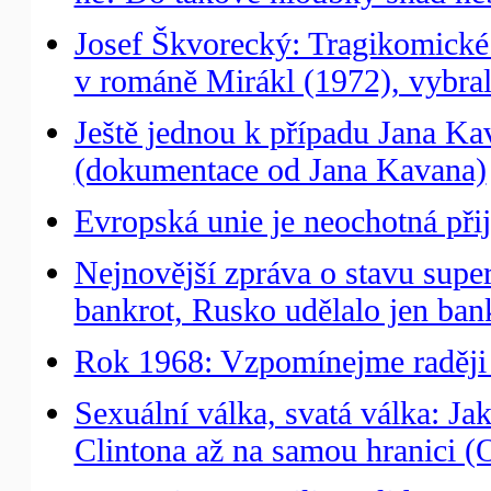
Josef Škvorecký: Tragikomické
v románě Mirákl (1972), vybra
Ještě jednou k případu Jana Kav
(dokumentace od Jana Kavana)
Evropská unie je neochotná př
Nejnovější zpráva o stavu supe
bankrot, Rusko udělalo jen ban
Rok 1968: Vzpomínejme raději 
Sexuální válka, svatá válka: Ja
Clintona až na samou hranici (