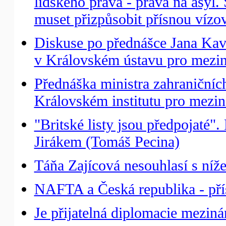
lidského práva - práva na asyl
muset přizpůsobit přísnou vízo
Diskuse po přednášce Jana Kav
v Královském ústavu pro meziná
Přednáška ministra zahraniční
Královském institutu pro meziná
"Britské listy jsou předpojaté
Jirákem (Tomáš Pecina)
Táňa Zajícová nesouhlasí s níž
NAFTA a Česká republika - přís
Je přijatelná diplomacie mezin