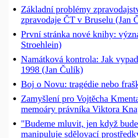
Základní problémy zpravodajst
zpravodaje ČT v Bruselu (Jan Č
První stránka nové knihy: v
Stroehlein)
Namátková kontrola: Jak vypada
1998 (Jan Čulík)
Boj o Novu: tragédie nebo fraš
Zamyšlení pro Vojtěcha Kmenta:
memoáry právníka Viktora Knap
"Budeme mluvit, jen když budeme
manipuluje sdělovací prostředk