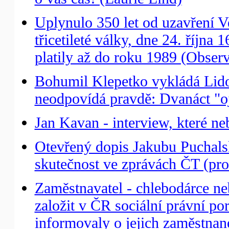
Uplynulo 350 let od uzavření V
třicetileté války, dne 24. října
platily až do roku 1989 (Observ
Bohumil Klepetko vykládá Lid
neodpovídá pravdě: Dvanáct "o
Jan Kavan - interview, které n
Otevřený dopis Jakubu Puchals
skutečnost ve zprávách ČT (prof
Zaměstnavatel - chlebodárce neb
založit v ČR sociální právní po
informovaly o jejich zaměstnan