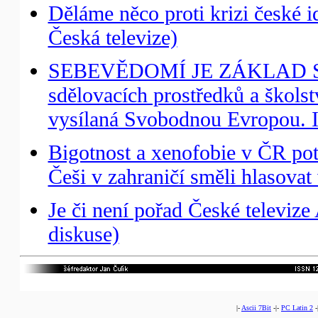
Děláme něco proti krizi české i
Česká televize)
SEBEVĚDOMÍ JE ZÁKLAD SVO
sdělovacích prostředků a školst
vysílaná Svobodnou Evropou. I
Bigotnost a xenofobie v ČR pot
Češi v zahraničí směli hlasovat
Je či není pořad České televize 
diskuse)
|-
Ascii 7Bit
-|-
PC Latin 2
-