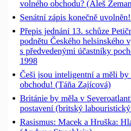
volného obchodu? (Aleš Zeman
Senátní zápis konečně uvolněn
Přepis jednání 13. schůze Peti
podnětu Českého helsinského vý
s předvedenými účastníky pocho
1998
Češi jsou inteligentní a měli b
obchodu! (Táňa Zajícová)
Británie by měla v Severoatlan
postavení (britský labouristick
Rasismus: Macek a Hruška: Hlas