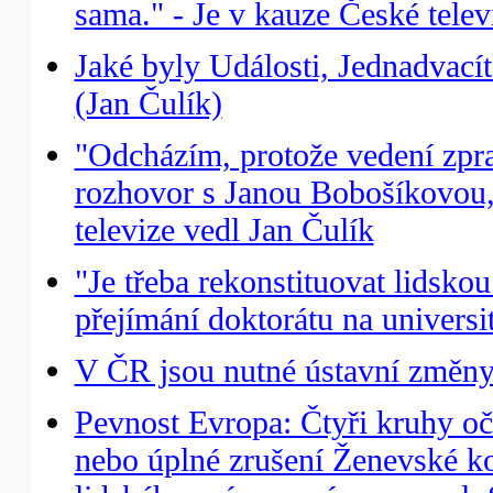
sama." - Je v kauze České tele
Jaké byly Události, Jednadvacít
(Jan Čulík)
"Odcházím, protože vedení zpr
rozhovor s Janou Bobošíkovou
televize vedl Jan Čulík
"Je třeba rekonstituovat lidskou
přejímání doktorátu na univers
V ČR jsou nutné ústavní změny
Pevnost Evropa: Čtyři kruhy oč
nebo úplné zrušení Ženevské ko