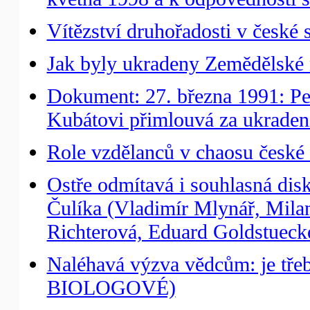
Vítězství druhořadosti v české s
Jak byly ukradeny Zemědělské
Dokument: 27. března 1991: Pet
Kubátovi přimlouvá za ukrade
Role vzdělanců v chaosu české 
Ostře odmítavá i souhlasná dis
Čulíka (Vladimír Mlynář, Milan
Richterová, Eduard Goldstuecke
Naléhavá výzva vědcům: je třeb
BIOLOGOVÉ)