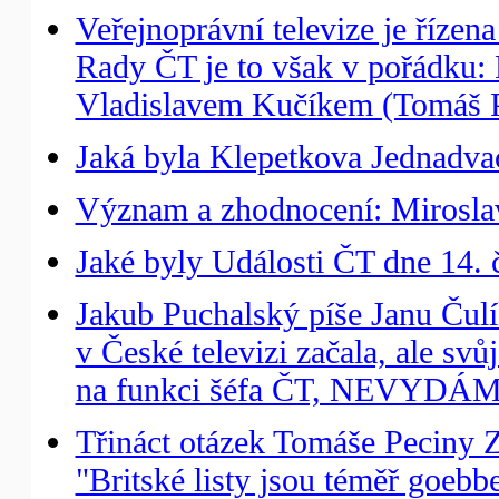
Veřejnoprávní televize je řízen
Rady ČT je to však v pořádku
Vladislavem Kučíkem (Tomáš P
Jaká byla Klepetkova Jednadvac
Význam a zhodnocení: Miroslav
Jaké byly Události ČT dne 14. 
Jakub Puchalský píše Janu Čulík
v České televizi začala, ale svů
na funkci šéfa ČT, NEVYDÁM
Třináct otázek Tomáše Peciny
"Britské listy jsou téměř goebb