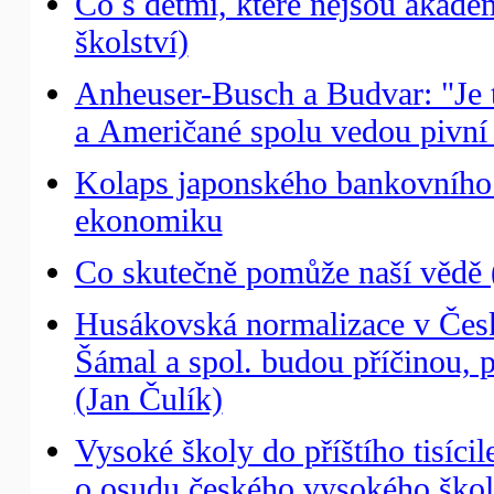
Co s dětmi, které nejsou akade
školství)
Anheuser-Busch a Budvar: "Je t
a Američané spolu vedou pivní
Kolaps japonského bankovního 
ekonomiku
Co skutečně pomůže naší vědě (
Husákovská normalizace v České
Šámal a spol. budou příčinou, pr
(Jan Čulík)
Vysoké školy do příštího tisícil
o osudu českého vysokého škols