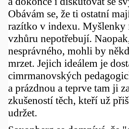
a dokonce i diskutovat se s
Obávám se, že ti ostatní ma
razítko v indexu. Myšlenky
vzhůru nepotřebují. Naopak,
nesprávného, mohli by někd
mrzet. Jejich ideálem je dos
cimrmanovských pedagogick
a prázdnou a teprve tam ji z
zkušeností těch, kteří už přiš
udržet.