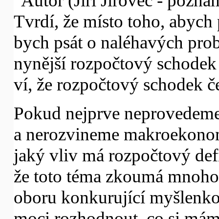
"Autor (Jiří Jírovec - pozná
Tvrdí, že místo toho, abych 
bych psát o naléhavých prob
nynější rozpočtový schodek 
ví, že rozpočtový schodek 
Pokud nejprve neprovedeme
a nerozvineme makroekonom
jaký vliv má rozpočtový defi
že toto téma zkoumá mnoho 
oboru konkurující myšlenko
moci rozhodnout, co si mám