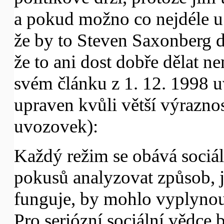
a pokud možno co nejdéle u 
že by to Steven Saxonberg d
že to ani dost dobře dělat n
svém článku z 1. 12. 1998 u
upraven kvůli větší výraznos
uvozovek):
Každý režim se obává sociál
pokusů analyzovat způsob, j
funguje, by mohlo vyplynout
Pro seriózní sociální vědce 