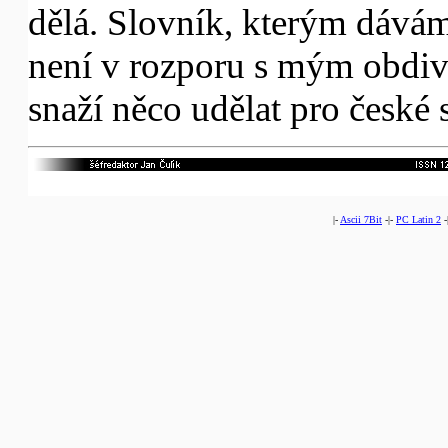
dělá. Slovník, kterým dává
není v rozporu s mým obdive
snaží něco udělat pro české 
|-
Ascii 7Bit
-|-
PC Latin 2
-