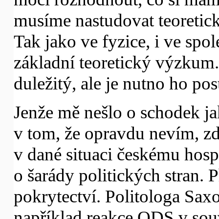
musíme nastudovat teoretic
Tak jako ve fyzice, i ve sp
základní teoretický výzkum
duležitý, ale je nutno ho pos
Jenže mě nešlo o schodek j
v tom, že opravdu nevím, z
v dané situaci českému hosp
o šarády politických stran. P
pokrytectví. Politologa Saxo
například reakce ODS v souv