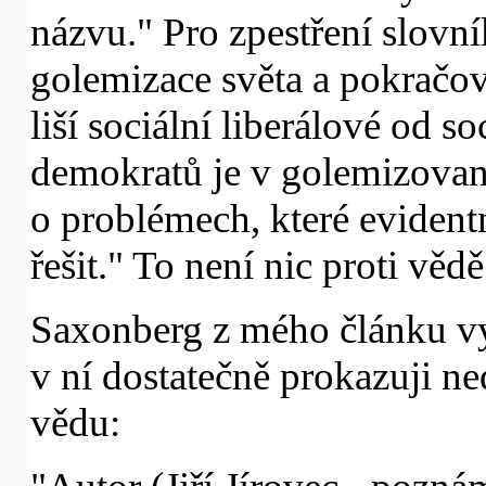
názvu." Pro zpestření slovn
golemizace světa a pokračova
liší sociální liberálové od 
demokratů je v golemizované
o problémech, které evidentně
řešit." To není nic proti vědě
Saxonberg z mého článku vy
v ní dostatečně prokazuji n
vědu: