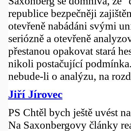
Saxonberg se domnívá, že 
republice bezpečněji zajiště
otevřeně nabádáni svými uni
seriózně a otevřeně analyzov
přestanou opakovat stará hesl
nikoli postačující podmínk
nebude-li o analýzu, na rozd
Jiří Jírovec
PS Chtěl bych ještě uvést n
Na Saxonbergovy články rea