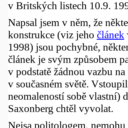
v Britských listech 10.9. 19
Napsal jsem v něm, že někt
konstrukce (viz jeho
článek
1998) jsou pochybné, někter
článek je svým způsobem pa
v podstatě žádnou vazbu na t
v současném světě. Vstoupil
neomaleností sobě vlastní) 
Saxonberg chtěl vyvolat.
Nejsa politologem, nemohu s