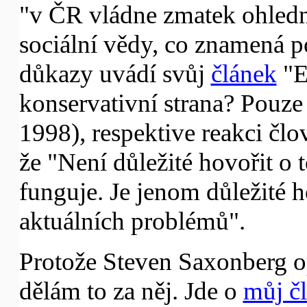
"v ČR vládne zmatek ohledně
sociální vědy, co znamená p
důkazy uvádí svůj
článek
"E
konservativní strana? Pouz
1998), respektive reakci člo
že "Není důležité hovořit o 
funguje. Je jenom důležité h
aktuálních problémů".
Protože Steven Saxonberg o
dělám to za něj. Jde o
můj č