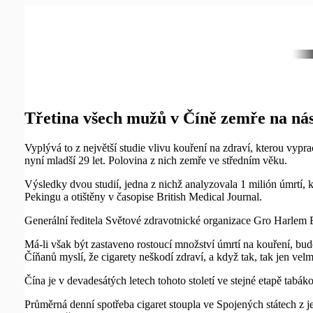
Třetina všech mužů v Číně zemře na ná
Vyplývá to z největší studie vlivu kouření na zdraví, kterou vypra
nyní mladší 29 let. Polovina z nich zemře ve středním věku.
Výsledky dvou studií, jedna z nichž analyzovala 1 milión úmrtí, 
Pekingu a otištěny v časopise British Medical Journal.
Generální ředitela Světové zdravotnické organizace Gro Harlem B
Má-li však být zastaveno rostoucí množství úmrtí na kouření, b
Číňanů myslí, že cigarety neškodí zdraví, a když tak, tak jen velm
Čína je v devadesátých letech tohoto století ve stejné etapě tabák
Průměrná denní spotřeba cigaret stoupla ve Spojených státech z j