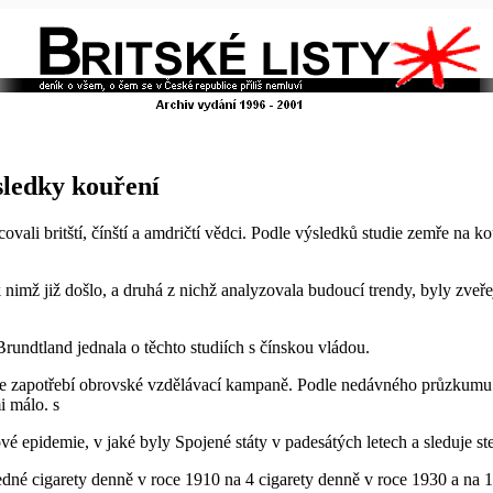
sledky kouření
covali britští, čínští a amdričtí vědci. Podle výsledků studie zemře na 
k nimž již došlo, a druhá z nichž analyzovala budoucí trendy, byly zveř
rundtland jednala o těchto studiích s čínskou vládou.
ude zapotřebí obrovské vzdělávací kampaně. Podle nedávného průzkumu 
i málo. s
ové epidemie, v jaké byly Spojené státy v padesátých letech a sleduje st
edné cigarety denně v roce 1910 na 4 cigarety denně v roce 1930 a na 1