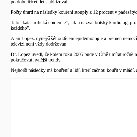
po dobu třiceti let stabilizoval.
Počty úmrtí na následky kouření stouply z 12 procent v padesátýc
Tato "katastrofická epidemie", jak ji nazval britský kardiolog, 
každého".
Alan Lopez, nynější šéf oddělení epidemiologie a břemen nemocí 
televizi není vždy dodržován.
Dr. Lopez uvedl, že kolem roku 2005 bude v Číně umírat ročně n
pokračovat nynější trendy.
Nejhorší následky má kouření u lidí, kteří začnou kouřit v mládí, 