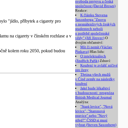
svoboda projevu a česká
společnost (David Brown)
Reakce:
K článku Stevena
Saxonberga "Znovu
lo "jídlo, příbytek a cigarety pro
o nesnášenlivých českých
studentech neboli
o potřebě společenské
lamu na cigarety v čínském rozhlase a v
vědy" (Jiří Jírovec)
O
dvojím občanství:
Mít či nemít (Václav
 ročně kolem roku 2050, pokud budou
Pinkava)
Hlas lidu:
O intelektuálech
(Jindřich Pařík)
Zdraví:
Kouření je zvlášť ničivé
pro ženy
Třetina všech mužů
v Číně zemře na následky
kouření
Jaké bude lékařství
v budoucnosti: prognóza
British Medical Journal
Analýza:
"Stará levice", "Nová
levice", "Staronová
pravice" nebo "Nový
střed?" ČSSD si musí
vybrat (Steven Saxonberg)