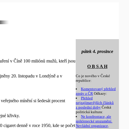
pátek 4. prosince
kouření v Číně 100 miliónů mužů, kteří jsou
O B S A H
ejněny 20. listopadu v Londýně a v
Co je nového v České
republice:
Komentovaný přehled
zpráv z ČR
Odkazy:
Přehled
veřejného mínění si šedesát procent
nejzajímavějších článků
z poslední doby
Česká
politická kultura:
ejné křivky.
Ne konfrontace, ale
spiklenecké srozumění.
0 cigaret denně v roce 1950, kde se počet
Nevládní organizace,