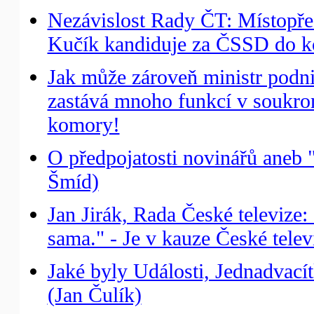
Nezávislost Rady ČT: Místopře
Kučík kandiduje za ČSSD do k
Jak může zároveň ministr podni
zastává mnoho funkcí v soukro
komory!
O předpojatosti novinářů aneb "
Šmíd)
Jan Jirák, Rada České televize
sama." - Je v kauze České tele
Jaké byly Události, Jednadvacít
(Jan Čulík)