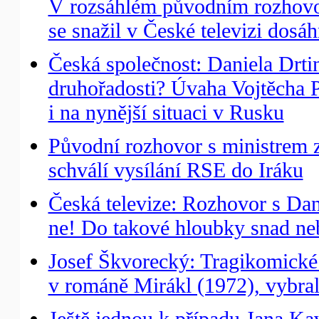
V rozsáhlém původním rozhovo
se snažil v České televizi dosá
Česká společnost: Daniela Drti
druhořadosti? Úvaha Vojtěcha 
i na nynější situaci v Rusku
Původní rozhovor s ministrem 
schválí vysílání RSE do Iráku
Česká televize: Rozhovor s Dan
ne! Do takové hloubky snad neb
Josef Škvorecký: Tragikomické
v románě Mirákl (1972), vybra
Ještě jednou k případu Jana Kav