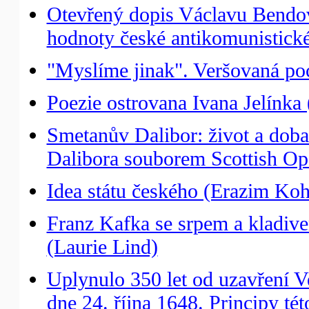
Otevřený dopis Václavu Bendovi
hodnoty české antikomunistick
"Myslíme jinak". Veršovaná po
Poezie ostrovana Ivana Jelínka 
Smetanův Dalibor: život a doba:
Dalibora souborem Scottish Op
Idea státu českého (Erazim Ko
Franz Kafka se srpem a kladive
(Laurie Lind)
Uplynulo 350 let od uzavření Ve
dne 24. října 1648. Principy té