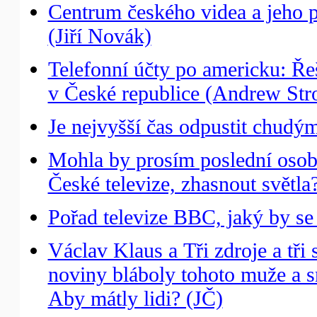
Centrum českého videa a jeho p
(Jiří Novák)
Telefonní účty po americku: Řeš
v České republice (Andrew Stro
Je nejvyšší čas odpustit chudý
Mohla by prosím poslední osoba
České televize, zhasnout světl
Pořad televize BBC, jaký by s
Václav Klaus a Tři zdroje a tři
noviny bláboly tohoto muže a s
Aby mátly lidi? (JČ)