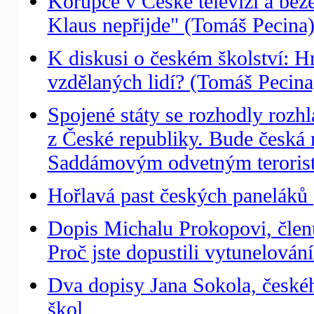
Korupce v České televizi a bez
Klaus nepřijde" (Tomáš Pecina
K diskusi o českém školství: H
vzdělaných lidí? (Tomáš Pecina
Spojené státy se rozhodly roz
z České republiky. Bude česká 
Saddámovým odvetným teroris
Hořlavá past českých paneláků 
Dopis Michalu Prokopovi, člen
Proč jste dopustili vytunelován
Dva dopisy Jana Sokola, českéh
škol