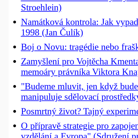
Stroehlein)
Namátková kontrola: Jak vypada
1998 (Jan Čulík)
Boj o Novu: tragédie nebo fraš
Zamyšlení pro Vojtěcha Kmenta:
memoáry právníka Viktora Knap
"Budeme mluvit, jen když budeme
manipuluje sdělovací prostředk
Posmrtný život? Tajný experime
O přípravě strategie pro zapoj
vzdělání a Evropa" (Sdružení pr