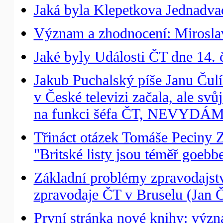
Jaká byla Klepetkova Jednadvac
Význam a zhodnocení: Miroslav
Jaké byly Události ČT dne 14. 
Jakub Puchalský píše Janu Čulík
v České televizi začala, ale svů
na funkci šéfa ČT, NEVYDÁM
Třináct otázek Tomáše Peciny
"Britské listy jsou téměř goebb
Základní problémy zpravodajst
zpravodaje ČT v Bruselu (Jan Č
První stránka nové knihy: v