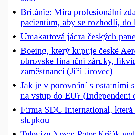
Británie: Míra profesionální z
pacientům, aby se rozhodli, do 
Umakartová jádra českých panel
Boeing, který kupuje české Aer
obrovské finanční záruky, likv
zaměstnanci (Jiří Jírovec)
Jak je v porovnání s ostatním
na vstup do EU? (Independent 
Firma SDC International, která 
slupkou
Televize Nova: Peter Kršák ved