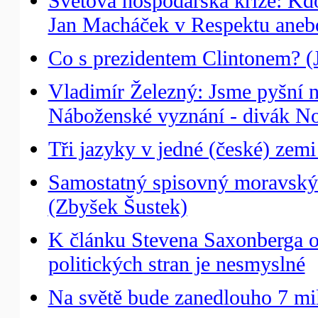
Světová hospodářská krize: Kdo
Jan Macháček v Respektu aneb
Co s prezidentem Clintonem? (Ji
Vladimír Železný: Jsme pyšní na 
Náboženské vyznání - divák N
Tři jazyky v jedné (české) zemi
Samostatný spisovný moravský 
(Zbyšek Šustek)
K článku Stevena Saxonberga o
politických stran je nesmyslné
Na světě bude zanedlouho 7 mil