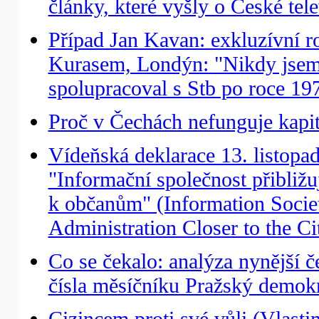
články, které vyšly o České te
Případ Jan Kavan: exkluzívní 
Kurasem, Londýn: "Nikdy jsem 
spolupracoval s Stb po roce 19
Proč v Čechách nefunguje kapit
Vídeňská deklarace 13. listopa
"Informační společnost přibližuj
k občanům" (Information Socie
Administration Closer to the Ci
Co se čekalo: analýza nynější č
čísla měsíčníku Pražský demok
Cizincem proti své vůli (Vlasti