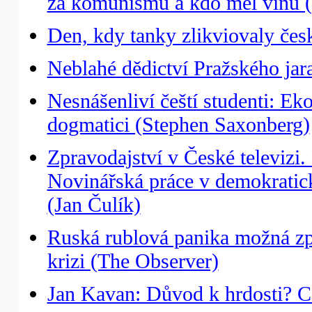
za komunismu a kdo měl vinu (J
Den, kdy tanky zlikviovaly čes
Neblahé dědictví Pražského jara
Nesnášenliví čeští studenti: Eko
dogmatici (Stephen Saxonberg)
Zpravodajství v České televizi
Novinářská práce v demokratick
(Jan Čulík)
Ruská rublová panika možná zp
krizi (The Observer)
Jan Kavan: Důvod k hrdosti? C