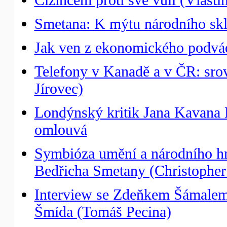
Smetana: K mýtu národního skl
Jak ven z ekonomického podvádě
Telefony v Kanadě a v ČR: srovn
Jírovec)
Londýnský kritik Jana Kavana
omlouvá
Symbióza umění a národního hn
Bedřicha Smetany (Christopher
Interview se Zdeňkem Šámalem 
Šmída (Tomáš Pecina)