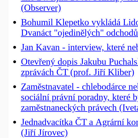
(Observer)
Bohumil Klepetko vykládá Lid
Dvanáct "ojedinělých" odchod
Jan Kavan - interview, které n
Otevřený dopis Jakubu Puchals
zprávách ČT (prof. Jiří Kliber)
Zaměstnavatel - chlebodárce neb
sociální právní poradny, které 
zaměstnaneckých právech (Ivet
Jednadvacítka ČT a Agrární ko
(Jiří Jírovec)