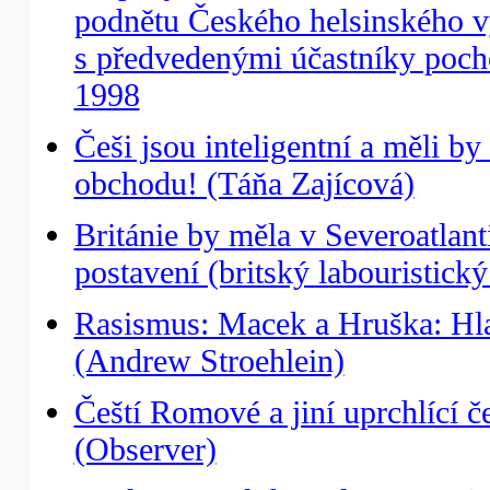
podnětu Českého helsinského vý
s předvedenými účastníky pocho
1998
Češi jsou inteligentní a měli b
obchodu! (Táňa Zajícová)
Británie by měla v Severoatlan
postavení (britský labouristick
Rasismus: Macek a Hruška: Hlas
(Andrew Stroehlein)
Čeští Romové a jiní uprchlící 
(Observer)