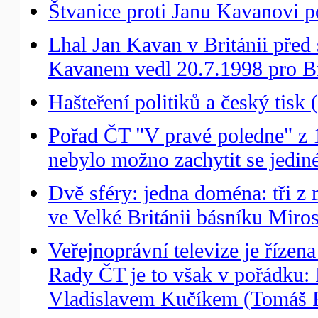
Štvanice proti Janu Kavanovi p
Lhal Jan Kavan v Británii pře
Kavanem vedl 20.7.1998 pro Bri
Hašteření politiků a český tisk 
Pořad ČT "V pravé poledne" z 
nebylo možno zachytit se jedin
Dvě sféry: jedna doména: tři 
ve Velké Británii básníku Miro
Veřejnoprávní televize je řízen
Rady ČT je to však v pořádku
Vladislavem Kučíkem (Tomáš P