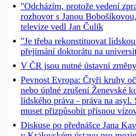
"Odcházím, protože vedení zpr
rozhovor s Janou Bobošíkovou
televize vedl Jan Čulík
"Je třeba rekonstituovat lidskou
přejímání doktorátu na univers
V ČR jsou nutné ústavní změny
Pevnost Evropa: Čtyři kruhy oč
nebo úplné zrušení Ženevské ko
lidského práva - práva na asyl
muset přizpůsobit přísnou vízo
Diskuse po přednášce Jana Kav
v Královském ústavu pro meziná