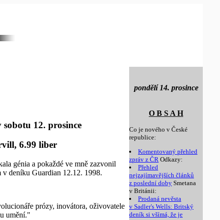
pondělí 14. prosince
O B S A H
v sobotu 12. prosince
Co je nového v České
republice:
ll, 6.99 liber
Komentovaný přehled
zpráv z ČR
Odkazy:
tkala génia a pokaždé ve mně zazvonil
Přehled
m v deníku Guardian 12.12. 1998.
nejzajímavějších článků
z poslední doby
Smetana
v Británii:
Prodaná nevěsta
lucionáře prózy, inovátora, oživovatele
v Sadler's Wells: Britský
tu umění."
deník si všímá, že je