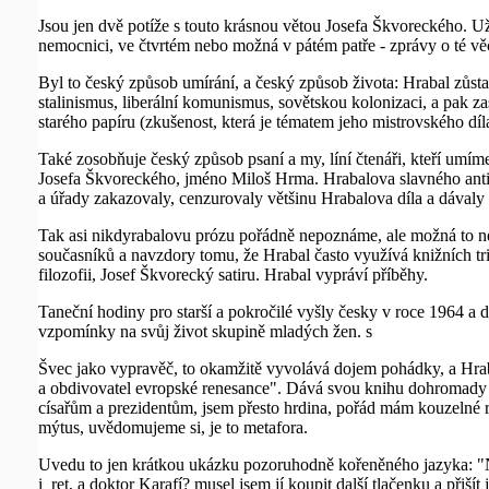
Jsou jen dvě potíže s touto krásnou větou Josefa Škvoreckého. U
nemocnici, ve čtvrtém nebo možná v pátém patře - zprávy o té vě
Byl to český způsob umírání, a český způsob života: Hrabal zůstal
stalinismus, liberální komunismus, sovětskou kolonizaci, a pak za
starého papíru (zkušenost, která je tématem jeho mistrovského díla 
Také zosobňuje český způsob psaní a my, líní čtenáři, kteří umí
Josefa Škvoreckého, jméno Miloš Hrma. Hrabalova slavného anti
a úřady zakazovaly, cenzurovaly většinu Hrabalova díla a dávaly
Tak asi nikdyrabalovu prózu pořádně nepoznáme, ale možná to neva
současníků a navzdory tomu, že Hrabal často využívá knižních tri
filozofii, Josef Škvorecký satiru. Hrabal vypráví příběhy.
Taneční hodiny pro starší a pokročilé vyšly česky v roce 1964 a d
vzpomínky na svůj život skupině mladých žen. s
Švec jako vypravěč, to okamžitě vyvolává dojem pohádky, a Hraba
a obdivovatel evropské renesance". Dává svou knihu dohromady z v
císařům a prezidentům, jsem přesto hrdina, pořád mám kouzelné ru
mýtus, uvědomujeme si, je to metafora.
Uvedu to jen krátkou ukázku pozoruhodně kořeněného jazyka: "Náh
i ret, a doktor Karafí? musel jsem jí koupit další tlačenku a přiší