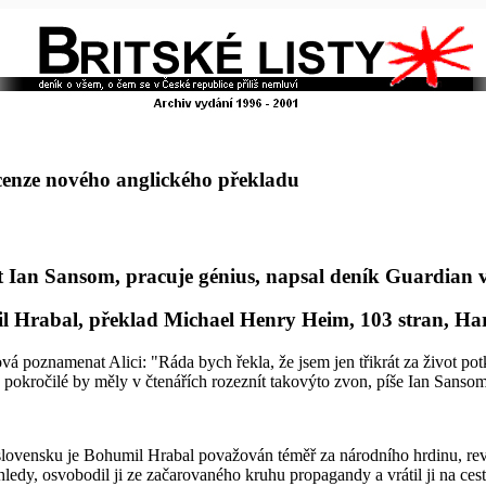
ecenze nového anglického překladu
ent Ian Sansom, pracuje génius, napsal deník Guardian 
 Hrabal, překlad Michael Henry Heim, 103 stran, Harvi
á poznamenat Alici: "Ráda bych řekla, že jsem jen třikrát za život po
 pokročilé by měly v čtenářích rozeznít takovýto zvon, píše Ian Sanso
lovensku je Bohumil Hrabal považován téměř za národního hrdinu, revo
ýhledy, osvobodil ji ze začarovaného kruhu propagandy a vrátil ji na ces