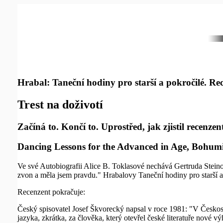
Hrabal: Taneční hodiny pro starší a pokročilé. R
Trest na doživotí
Začíná to. Končí to. Uprostřed, jak zjistil recenz
Dancing Lessons for the Advanced in Age, Bohumil
Ve své Autobiografii Alice B. Toklasové nechává Gertruda Steinov
zvon a měla jsem pravdu." Hrabalovy Taneční hodiny pro starší a
Recenzent pokračuje:
Český spisovatel Josef Škvorecký napsal v roce 1981: "V Českos
jazyka, zkrátka, za člověka, který otevřel české literatuře nové v