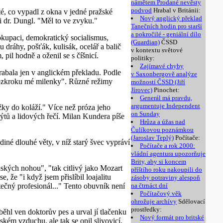
námětem Prodané nevěsty
podvod
Hrabal v Británii:
é, co vypadl z okna v jedné pražské
Nový anglický překlad
i dr. Dungl. "Měl to ve zvyku."
Tanečních hodin pro starší
a pokročilé - geniální dílo
 okupaci, demokratický socialismus,
(Guardian)
ČSSD
 dráhy, pošťák, kulisák, ocelář a balič
v kontextu světové
 pil hodně a oženil se s číšnicí.
politiky:
Zajímavé chyby
rabala jen v anglickém překladu. Podle
v Saxonbergově analýze
rozkroku mé milenky". Různé režimy
možností ČSSD (Jiří
Jírovec)
Pinochet:
Generál má pravdu,
argumentuje Independent
žky do koláží." Více než próza jeho
on Sunday
mýtů a lidových řečí. Milan Kundera píše
Hrůza a úžas nad
Čulíkovou poznámkou
(Jaroslav Teplý)
Počítače:
diné dlouhé věty, v níž starý švec vypráví
Počítače a rok 2000:
vládní agentura upozorňuje
Brity, aby si koncem
ských nohou", "tak citlivý jako Mozart
příštího roku nakoupili do
že "i když jsem přislíbil loajalitu
zásoby potraviny alespoň
tečný profesionál..." Tento obuvník není
na čtrnáct dní
Počítačový věk
ohrožuje archívy
Sdělovací
prostředky:
hl ven doktorův pes a urval jí tlačenku
Nový formát pro britské
vském vzduchu, ale tak se opil slivovicí,