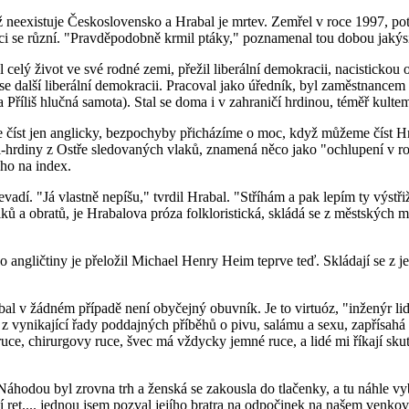
ž neexistuje Československo a Hrabal je mrtev. Zemřel v roce 1997, pot
ci se různí. "Pravděpodobně krmil ptáky," poznamenal tou dobou jakýs
 celý život ve své rodné zemi, přežil liberální demokracii, nacistickou
se další liberální demokracii. Pracoval jako úředník, byl zaměstnancem u
Příliš hlučná samota). Stal se doma i v zahraničí hrdinou, téměř kultem,
me číst jen anglicky, bezpochyby přicházíme o moc, když můžeme číst H
-hrdiny z Ostře sledovaných vlaků, znamená něco jako "ochlupení v 
 ho na index.
dí. "Já vlastně nepíšu," tvrdil Hrabal. "Stříhám a pak lepím ty výstři
ků a obratů, je Hrabalova próza folkloristická, skládá se z městských 
o angličtiny je přeložil Michael Henry Heim teprve teď. Skládají se z je
l v žádném případě není obyčejný obuvník. Je to virtuóz, "inženýr lid
ynikající řady poddajných příběhů o pivu, salámu a sexu, zapřísahá se, 
ce, chirurgovy ruce, švec má vždycky jemné ruce, a lidé mi říkají sku
odou byl zrovna trh a ženská se zakousla do tlačenky, a tu náhle vybě
t jí ret.... jednou jsem pozval jejího bratra na odpočinek na našem venko