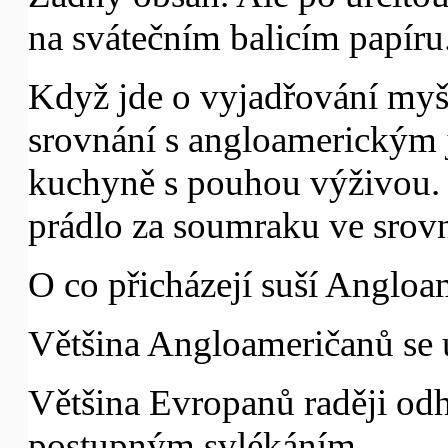
na svátečním balicím papíru
Když jde o vyjadřování myš
srovnání s angloamerickým 
kuchyně s pouhou výživou. 
prádlo za soumraku ve srovn
O co přicházejí suší Anglo
Většina Angloameričanů se u
Většina Evropanů raději od
postupným svlékáním.