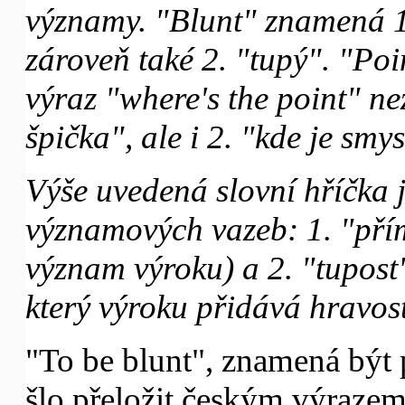
významy. "Blunt" znamená 1.
zároveň také 2. "tupý". "Poin
výraz "where's the point" n
špička", ale i 2. "kde je smy
Výše uvedená slovní hříčka 
významových vazeb: 1. "přímo
význam výroku) a 2. "tupost"
který výroku přidává hravost
"To be blunt", znamená být p
šlo přeložit českým výrazem