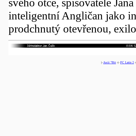
svého otce, spisovatele Jana 
inteligentní Angličan jako in
prodchnutý otevřenou, exil
|-
Ascii 7Bit
-|-
PC Latin 2
-