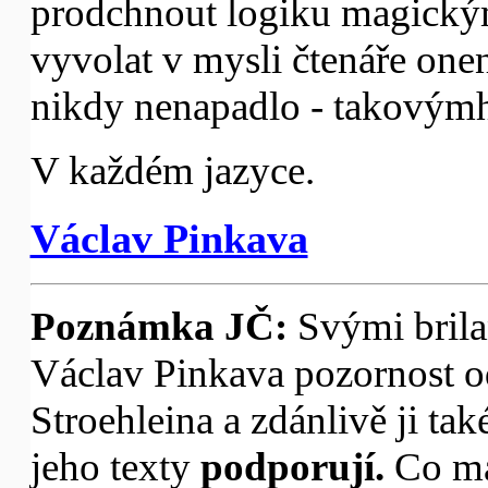
prodchnout logiku magickým
vyvolat v mysli čtenáře one
nikdy nenapadlo - takovým
V každém jazyce.
Václav Pinkava
Poznámka JČ:
Svými brila
Václav Pinkava pozornost 
Stroehleina a zdánlivě ji tak
jeho texty
podporují.
Co m