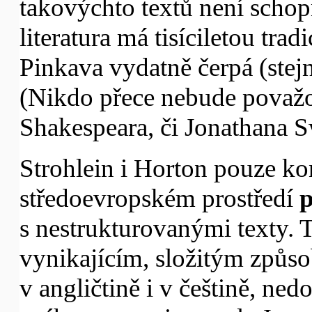
takovýchto textů není schopn
literatura má tisíciletou trad
Pinkava vydatně čerpá (stejně
(Nikdo přece nebude považo
Shakespeara, či Jonathana Sw
Strohlein i Horton pouze kon
středoevropském prostředí
p
s nestrukturovanými texty. 
vynikajícím, složitým způso
v angličtině i v češtině, ned