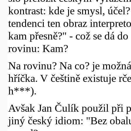
kontrast: kde je smysl, úče
tendenci ten obraz interpreto
kam přesně?" - což se dá do 
rovinu: Kam?
Na rovinu? Na co? je možná l
hříčka. V češtině existuje rče
h***).
Avšak Jan Čulík použil při 
jiný český idiom: "Bez obalu