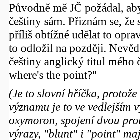
Původně mě JČ požádal, aby
češtiny sám. Přiznám se, že 
příliš obtížné udělat to opra
to odložil na později. Nevědě
češtiny anglický titul mého 
where's the point?"
(Je to slovní hříčka, protož
významu je to ve vedlejším 
oxymoron, spojení dvou prot
výrazy, "blunt" i "point" maj