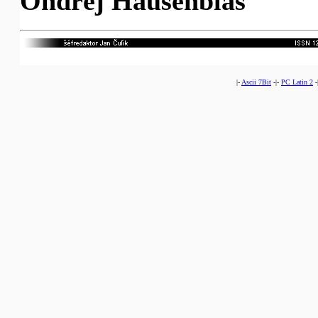
Ondřej Hausenblas
|-
Ascii 7Bit
-|-
PC Latin 2
-