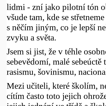
lidmi - zní jako pilotní tón
všude tam, kde se střetnem
s něčím jiným, co je lepší n
zvyku a světa.
Jsem si jist, že v téhle osob
sebevědomí, malé sebeúctě t
rasismu, šovinismu, naciona
Mezi učiteli, které školím, n
cítím často toto jejich ohrož