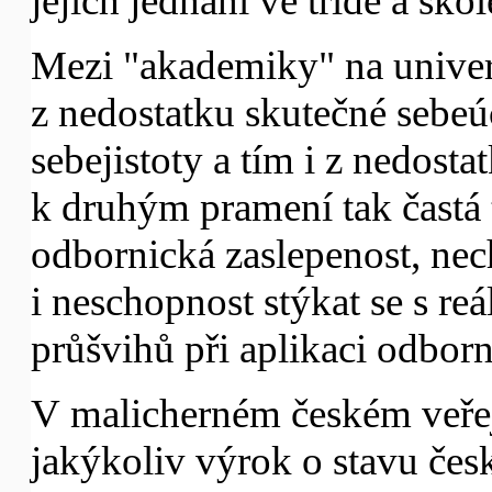
jejich jednání ve třídě a škol
Mezi "akademiky" na univerz
z nedostatku skutečné sebeú
sebejistoty a tím i z nedosta
k druhým pramení tak častá ti
odbornická zaslepenost, nec
i neschopnost stýkat se s r
průšvihů při aplikaci odbor
V malicherném českém veřej
jakýkoliv výrok o stavu česk