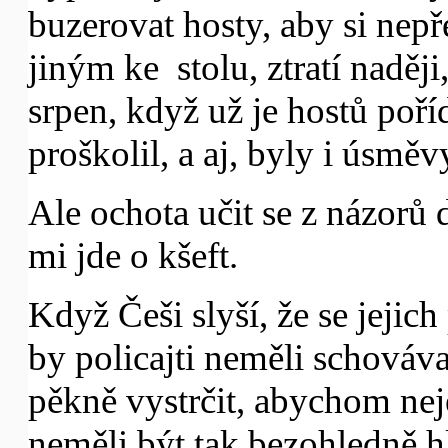
buzerovat hosty, aby si nep
jiným ke stolu, ztratí naději
srpen, když už je hostů poříd
proškolil, a aj, byly i úsměv
Ale ochota učit se z názorů 
mi jde o kšeft.
Když Češi slyší, že se jejic
by policajti neměli schováva
pěkně vystrčit, abychom neje
neměli být tak bezohledně 