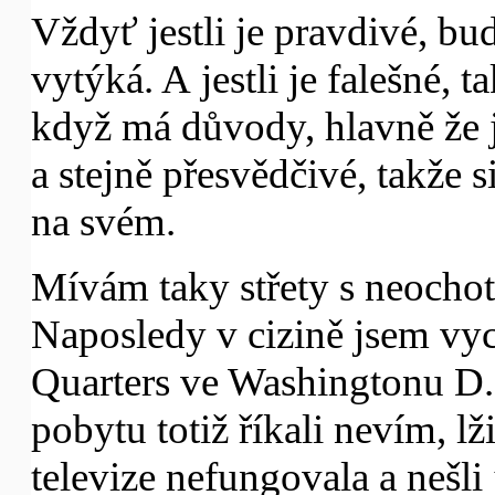
Vždyť jestli je pravdivé, bud
vytýká. A jestli je falešné, t
když má důvody, hlavně že 
a stejně přesvědčivé, takže 
na svém.
Mívám taky střety s neocho
Naposledy v cizině jsem vyc
Quarters ve Washingtonu D
pobytu totiž říkali nevím, lž
televize nefungovala a nešli j