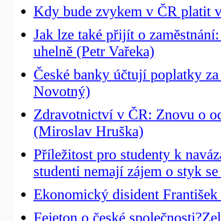
Kdy bude zvykem v ČR platit v
Jak lze také přijít o zaměstnání
uhelně (Petr Vařeka)
České banky účtují poplatky za 
Novotný)
Zdravotnictví v ČR: Znovu o o
(Miroslav Hruška)
Příležitost pro studenty k naváz
studenti nemají zájem o styk s
Ekonomický disident Františe
Fejeton o české společnosti?Zel