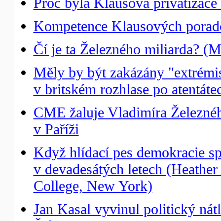
Proč byla Klausova privatizace
Kompetence Klausových poradc
Čí je ta Železného miliarda? (
Měly by být zakázány "extrémis
v britském rozhlase po atentát
CME žaluje Vladimíra Železné
v Paříži
Když hlídací pes demokracie s
v devadesátých letech (Heathe
College, New York)
Jan Kasal vyvinul politický ná