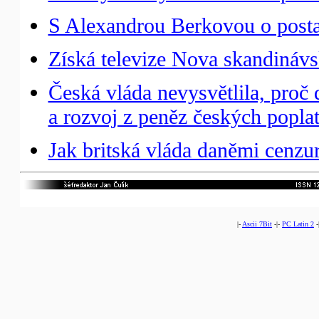
S Alexandrou Berkovou o posta
Získá televize Nova skandinávs
Česká vláda nevysvětlila, pro
a rozvoj z peněz českých poplat
Jak britská vláda daněmi cenzur
|-
Ascii 7Bit
-|-
PC Latin 2
-