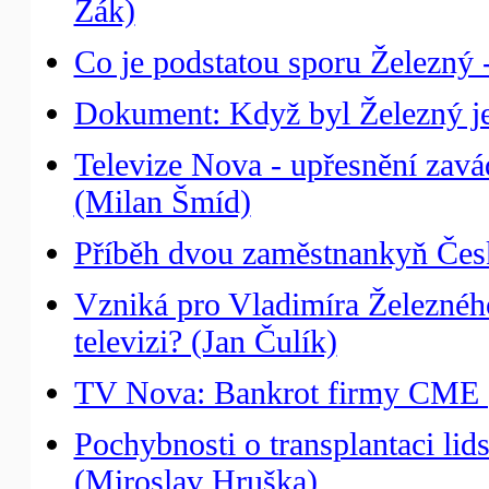
Žák)
Co je podstatou sporu Železný
Dokument: Když byl Železný ješ
Televize Nova - upřesnění zavá
(Milan Šmíd)
Příběh dvou zaměstnankyň Česk
Vzniká pro Vladimíra Železnéh
televizi? (Jan Čulík)
TV Nova: Bankrot firmy CME (
Pochybnosti o transplantaci li
(Miroslav Hruška)