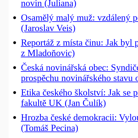
novin (Juliana)
Osamělý malý muž: vzdálený po
(Jaroslav Veis)
Reportáž z místa činu: Jak byl
z Mladoňovic)
Česká novinářská obec: Syndičc
prospěchu novinářského stavu o
Etika českého školství: Jak se
fakultě UK (Jan Čulík)
Hrozba české demokracii: Vylo
(Tomáš Pecina)