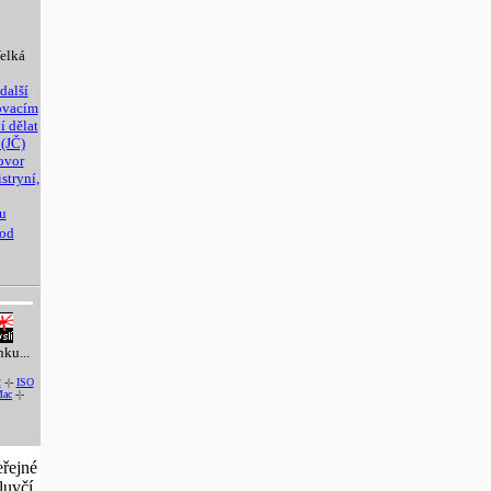
elká
další
lovacím
í dělat
 (JČ)
ovor
stryní,
u
 od
nku...
2
-|-
ISO
ac
-|-
eřejné
luvčí