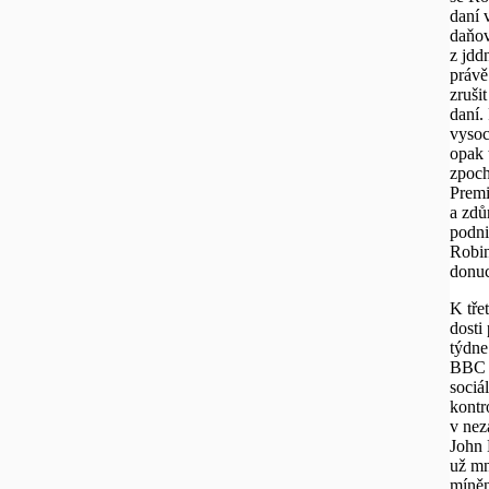
daní v
daňov
z jdd
právě
zrušit
daní.
vysoc
opak t
zpoch
Premi
a zdů
podni
Robin
donuc
K tře
dosti
týdne
BBC "
sociá
kontr
v nez
John 
už mn
míněn