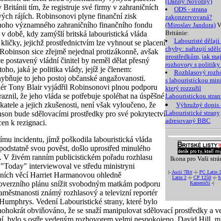
(Danny Novotný)
 Británii tím, že registruje své firmy v zahraničních
ODS - strana
ých rájích. Robinsonovi plyne finanční zisk
zakonzervovaná?
noho významného zahraničního finančního fondu
(Miroslav Jandora)
V
Británie:
 v době, kdy zamýšlí britská labouristická vláda
Labouristé dělají 
 kličky, jejichž prostřednictvím lze vyhnout se placení
chyby: nařizují sdě
 Robinson sice zřejmě nejednal protizákonně, avšak
prostředkům, jak maj
e postavený vládní činitel by neměl dělat přesný
rozhovory s politiky
oho, jaká je politika vlády, jejíž je členem:
Rozhlasový rozh
ybňuje to jeho postoj občanské angažovanosti.
s labouristickou mini
ér Tony Blair vyjádřil Robinsonovi plnou podporu
který rozzuřil
raznil, že jeho vláda se potřebuje spoléhat na úspěšné
Labouristickou stran
katele a jejich zkušenosti, není však vyloučeno, že
Výhružný dopis
Labouristické strany
son bude sdělovacími prostředky pro své pokrytectví
adresovaný BBC
en k rezignaci.
tímu incidentu, jímž poškodila labouristická vláda
 podstatně svou pověst, došlo uprostřed minulého
. V živém ranním publicistickém pořadu rozhlasu
Ikona pro Vaši strá
Today" interviewoval ve středu ministryni
|-
Ascii 7Bit
-|-
PC Latin 
lních věcí Harriet Harmanovou ohledně
Latin 2
-|-
CP 1250
-|-
M
overzního plánu snížit svobodným matkám podporu
Kameničtí
-|
aměstnanosti známý rozhlasový a televizní reportér
Humphrys. Vedení Labouristické strany, které bylo
ohokrát obviňováno, že se snaží manipulovat sdělovací prostředky a v
í, bylo s ostře vedeným rozhovorem velmi nespokojeno. David Hill, m