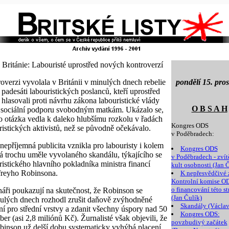
 Británie: Labouristé uprostřed nových kontroverzí
overzi vyvolala v Británii v minulých dnech rebelie
pondělí 15. pro
 padesáti labouristických poslanců, kteří uprostřed
 hlasovali proti návrhu zákona labouristické vlády
O B S A H
t sociální podporu svobodným matkám. Ukázalo se,
to otázka vedla k daleko hlubšímu rozkolu v řadách
Kongres ODS
ristických aktivistů, než se původně očekávalo.
v Poděbradech:
 nepříjemná publicita vznikla pro labouristy i kolem
Kongres ODS
 trochu uměle vyvolaného skandálu, týkajícího se
v Poděbradech - zvít
ristického hlavního pokladníka ministra financí
kult osobnosti (Jan 
reyho Robinsona.
K nepřesvědčivé 
Kontrolní komise O
o financování této st
áři poukazují na skutečnost, že Robinson se
(Jan Čulík)
ulých dnech rozhodl zrušit daňově zvýhodněné
Skandály (Václav
ní pro střední vrstvy a zdanit všechny úspory nad 50
Kongres ODS:
ber (asi 2,8 miliónů Kč). Žurnalisté však objevili, že
povzbudivý začátek
binson už delší dobu systematicky vyhýbá placení