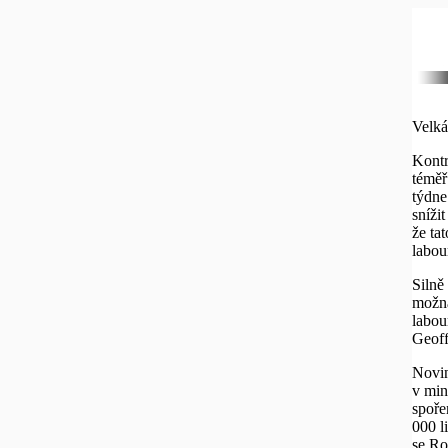
Velká
Kontr
téměř
týdne
sníži
že ta
labou
Silně
možná
labou
Geoff
Novin
v min
spoře
000 li
se Ro