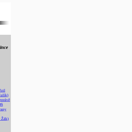
since
ězil
Čulík)
zprávě
DS
rany
 Žák)