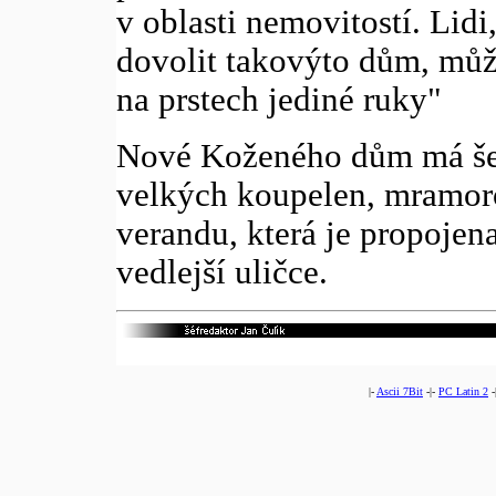
v oblasti nemovitostí. Lidi
dovolit takovýto dům, mů
na prstech jediné ruky"
Nové Koženého dům má šest
velkých koupelen, mramor
verandu, která je propoje
vedlejší uličce.
|-
Ascii 7Bit
-|-
PC Latin 2
-