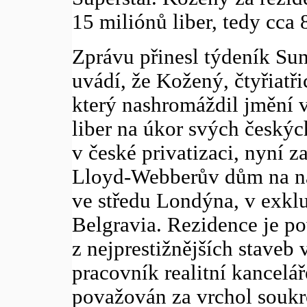
15 miliónů liber, tedy cca
Zprávu přinesl týdeník Su
uvádí, že Kožený, čtyřiatři
který nashromáždil jmění 
liber na úkor svých český
v české privatizaci, nyní z
Lloyd-Webberův dům na ná
ve středu Londýna, v exklu
Belgravia. Rezidence je p
z nejprestižnějších staveb
pracovník realitní kancelář
považován za vrchol soukr