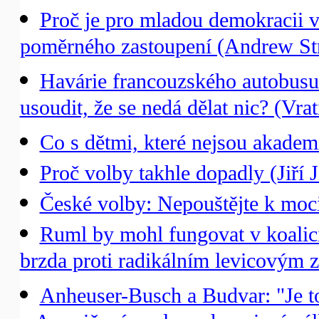
Proč je pro mladou demokracii 
poměrného zastoupení (Andrew Str
Havárie francouzského autobusu:
usoudit, že se nedá dělat nic? (Vra
Co s dětmi, které nejsou akademi
Proč volby takhle dopadly (Jiří J
České volby: Nepouštějte k moci
Ruml by mohl fungovat v koalici
brzda proti radikálním levicovým
Anheuser-Busch a Budvar: "Je to