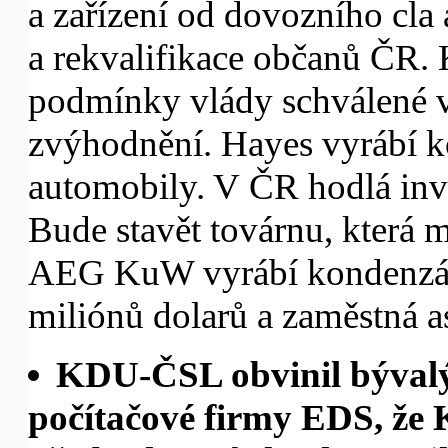
a zařízení od dovozního cla
a rekvalifikace občanů ČR. K
podmínky vlády schválené v
zvýhodnění. Hayes vyrábí ko
automobily. V ČR hodlá inv
Bude stavět továrnu, která 
AEG KuW vyrábí kondenzáto
miliónů dolarů a zaměstná as
KDU-ČSL obvinil bývalý
počítačové firmy EDS, že