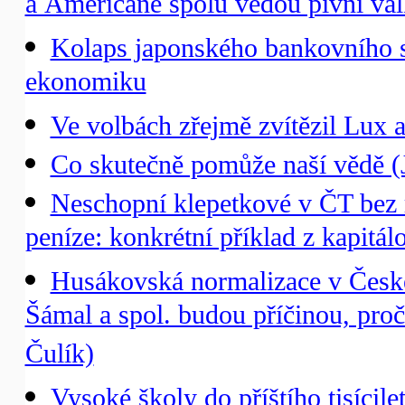
a Američané spolu vedou pivní vál
Kolaps japonského bankovního s
ekonomiku
Ve volbách zřejmě zvítězil Lux
Co skutečně pomůže naší vědě (J
Neschopní klepetkové v ČT bez ro
peníze: konkrétní příklad z kapitá
Husákovská normalizace v České 
Šámal a spol. budou příčinou, proč 
Čulík)
Vysoké školy do příštího tisícile