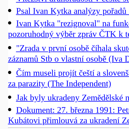
Psal Ivan Kytka analýzy pořadů
Ivan Kytka "rezignoval" na funkc
pozoruhodný výběr zpráv ČTK k té
"Zrada v první osobě číhala skute
záznamů Stb o vlastní osobě (Iva 
Čím museli projít čeští a sloven
za parazity (The Independent)
Jak byly ukradeny Zemědělské 
Dokument: 27. března 1991: Petr
Kubátovi přimlouvá za ukradení 