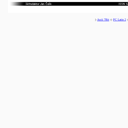
|-
Ascii 7Bit
-|-
PC Latin 2
-