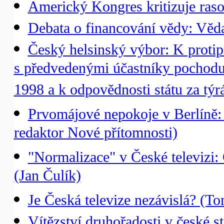
Americký Kongres kritizuje raso
Debata o financování vědy: Věda 
Český helsinský výbor: K protip
s předvedenými účastníky pochodu 
1998 a k odpovědnosti státu za týr
Prvomájové nepokoje v Berlíně
redaktor Nové přítomnosti)
"Normalizace" v České televizi:
(Jan Čulík)
Je Česká televize nezávislá? (T
Vítězství druhořadosti v české st