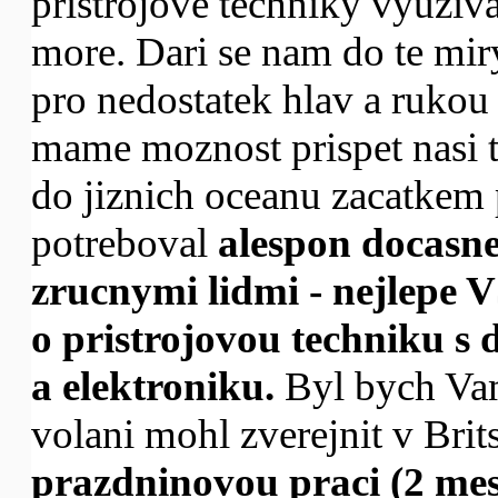
pristrojove techniky vyuziv
more. Dari se nam do te miry
pro nedostatek hlav a rukou
mame moznost prispet nasi
do jiznich oceanu zacatkem 
potreboval
alespon docasne
zrucnymi lidmi - nejlepe 
o pristrojovou techniku s
a elektroniku.
Byl bych Vam
volani mohl zverejnit v Bri
prazdninovou praci (2 me