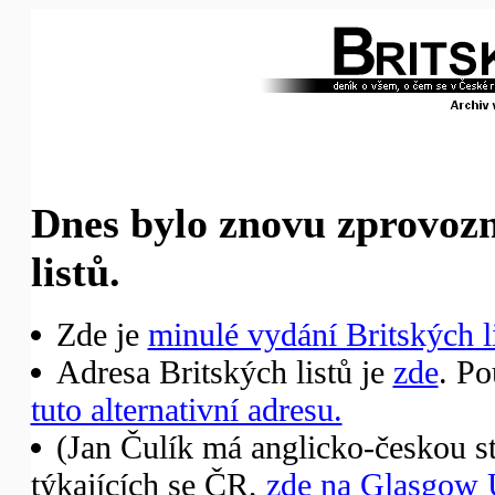
Dnes bylo znovu zprovoz
listů.
Zde je
minulé vydání Britských li
Adresa Britských listů je
zde
. Po
tuto alternativní adresu.
(Jan Čulík má anglicko-českou st
týkajících se ČR,
zde na Glasgow 