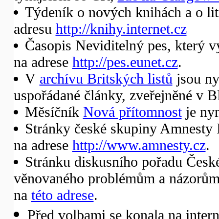
Týdeník o nových knihách a o li
adresu
http://knihy.internet.cz
Časopis Neviditelný pes, který v
na adrese
http://pes.eunet.cz
.
V
archívu Britských listů
jsou ny
uspořádané články, zveřejněné v B
Měsíčník
Nová přítomnost
je nyn
Stránky české skupiny Amnesty I
na adrese
http://www.amnesty.cz
.
Stránku diskusního pořadu České
věnovaného problémům a názorům 
na
této adrese
.
Před volbami se konala na inter