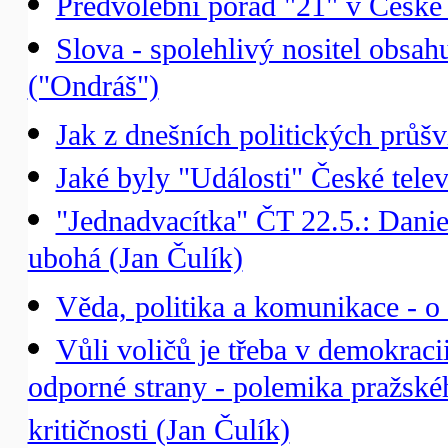
Předvolební pořad "21" v České 
Slova - spolehlivý nositel obs
("Ondráš")
Jak z dnešních politických průš
Jaké byly "Události" České telev
"Jednadvacítka" ČT 22.5.: Danie
ubohá (Jan Čulík)
Věda, politika a komunikace - o
Vůli voličů je třeba v demokracii
odporné strany - polemika pražsk
kritičnosti (Jan Čulík)