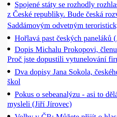
Spojené státy se rozhodly rozh
z České republiky. Bude česká roz
Saddámovým odvetným teroristic
Hořlavá past českých paneláků (
Dopis Michalu Prokopovi, členu
Proč jste dopustili vytunelování f
Dva dopisy Jana Sokola, českého
škol
Pokus o sebeanalýzu - asi to děl
mysleli (Jiří Jírovec)
Volby v ČR: Můžete přijít o hla