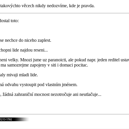
v takovýchto věcech nikdy nedozvíme, kde je pravda.
ostal toto:
 se nechce do niceho zaplest.
hopni lide najdou reseni...
neni velky. Mnozi jsme uz paranoicti, ale pokud napr. jeden reditel 
o ma samozrejme zapojeny v siti i domaci pocitac.
ly mivaji mladi lide.
emá odvahu vystoupit pod vlastním jménem.
o, žádná zahraniční mocnost nezotročuje ani neutlačuje...