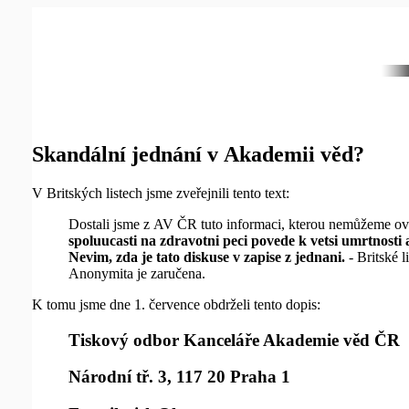
Skandální jednání v Akademii věd?
V Britských listech jsme zveřejnili tento text:
Dostali jsme z AV ČR tuto informaci, kterou nemůžeme ov
spoluucasti na zdravotni peci povede k vetsi umrtnosti 
Nevim, zda je tato diskuse v zapise z jednani.
- Britské l
Anonymita je zaručena.
K tomu jsme dne 1. července obdrželi tento dopis:
Tiskový odbor Kanceláře Akademie věd ČR
Národní tř. 3, 117 20 Praha 1