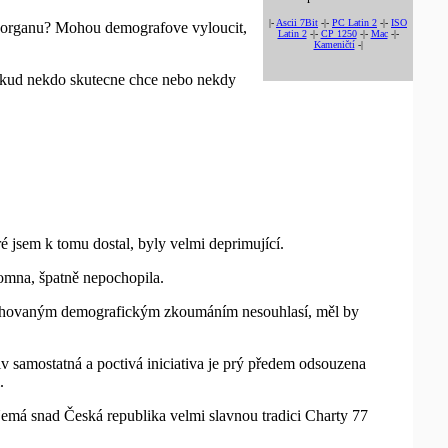
|-
Ascii 7Bit
-|-
PC Latin 2
-|-
ISO
m organu? Mohou demografove vyloucit,
Latin 2
-|-
CP 1250
-|-
Mac
-|-
Kameničtí
-|
 pokud nekdo skutecne chce nebo nekdy
ré jsem k tomu dostal, byly velmi deprimující.
tomna, špatně nepochopila.
 navrhovaným demografickým zkoumáním nesouhlasí, měl by
liv samostatná a poctivá iniciativa je prý předem odsouzena
.
Nemá snad Česká republika velmi slavnou tradici Charty 77