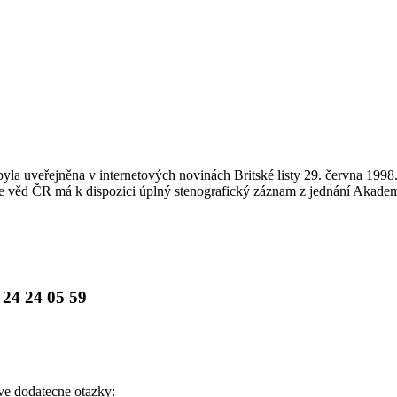
la uveřejněna v internetových novinách Britské listy 29. června 1998
e věd ČR má k dispozici úplný stenografický záznam z jednání Akade
 24 24 05 59
dve dodatecne otazky: