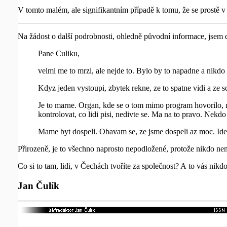
V tomto malém, ale signifikantním případě k tomu, že se prostě 
Na žádost o další podrobnosti, ohledně původní informace, jsem d
Pane Culiku,
velmi me to mrzi, ale nejde to. Bylo by to napadne a nikdo
Kdyz jeden vystoupi, zbytek rekne, ze to spatne vidi a ze sc
Je to marne. Organ, kde se o tom mimo program hovorilo, 
kontrolovat, co lidi pisi, nedivte se. Ma na to pravo. Nekd
Mame byt dospeli. Obavam se, ze jsme dospeli az moc. Idea
Přirozeně, je to všechno naprosto nepodložené, protože nikdo n
Co si to tam, lidi, v Čechách tvoříte za společnost? A to vás nikd
Jan Čulík