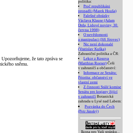
politika:
Proč republikáni
propadli (Marek Houša)
Falešné obrázky
Václava Klause (Adam
Drda, Lidové noviny, 30.
června 1998)
O nevědomosti
a manipulaci (Jiří Jírovec)
Nic není dokonalé
(Vratislav Kuška)
Zahraniční politika a ČR:
. Upozorňujeme, že tato zpráva se
Lekce z Kosova
(Matthias Roeser)
Češi
mického sněmu.
v zahraničí a občanství:
Informace ze Senátu:
Priorita: občanství ve
vlastní zemi
Z činnosti Stálé komise
Senátu pro krajany žijící
v zahraničí
Botanická
zahrada u Lysé nad Labem:
Pozvánka do Čech
(Petr Jánský)
Ikona pro Vaši stránku...