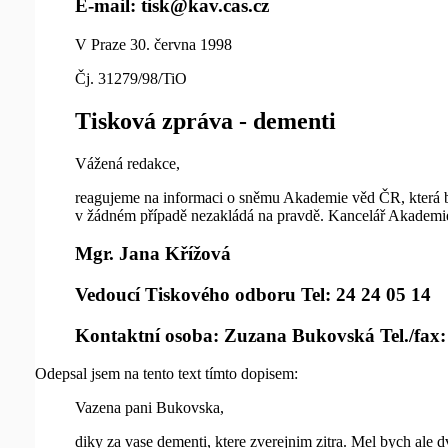
E-mail: tisk@kav.cas.cz
V Praze 30. června 1998
Čj. 31279/98/TiO
Tisková zpráva - dementi
Vážená redakce,
reagujeme na informaci o sněmu Akademie věd ČR, která by
v žádném případě nezakládá na pravdě. Kancelář Akademi
Mgr. Jana Křížová
Vedoucí Tiskového odboru Tel: 24 24 05 14
Kontaktní osoba: Zuzana Bukovská Tel./fax:
Odepsal jsem na tento text tímto dopisem:
Vazena pani Bukovska,
diky za vase dementi, ktere zverejnim zitra. Mel bych ale 