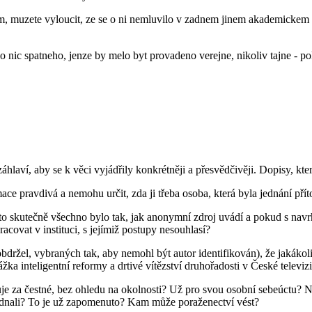
m, muzete vyloucit, ze se o ni nemluvilo v zadnem jinem akademicke
o nic spatneho, jenze by melo byt provadeno verejne, nikoliv tajne -
hlaví, aby se k věci vyjádřily konkrétněji a přesvědčivěji. Dopisy, kte
e pravdivá a nemohu určit, zda ji třeba osoba, která byla jednání pří
iže to skutečně všechno bylo tak, jak anonymní zdroj uvádí a pokud s
acovat v instituci, s jejímiž postupy nesouhlasí?
m obdržel, vybraných tak, aby nemohl být autor identifikován), že jakáko
žka inteligentní reformy a drtivé vítězství druhořadosti v České televizi
žuje za čestné, bez ohledu na okolnosti? Už pro svou osobní sebeúctu? 
 jednali? To je už zapomenuto? Kam může poraženectví vést?