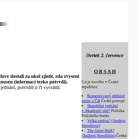
čtvrtek 2. července
O B S A H
 dostali za ukol zjistit, zda zvyseni
hnusen (informaci tezko potvrdi).
Co je nového v České
republice:
dnání, potvrdili ji či vyvrátili.
Komentovaný přehled
zpráv z ČR
České postoje:
Skandální jednání
v Akademii věd?
Politika
Pražského hradu:
Velká změna? (Andrew
Stroehlein)
The Great Shift?
(Andrew Stroehlein)
Česká