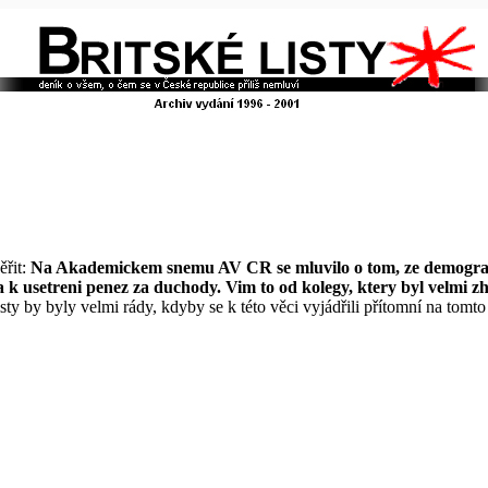
ěřit:
Na Akademickem snemu AV CR se mluvilo o tom, ze demografove
a k usetreni penez za duchody. Vim to od kolegy, ktery byl velmi z
isty by byly velmi rády, kdyby se k této věci vyjádřili přítomní na tomto je