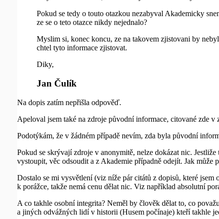
Pokud se tedy o touto otazkou nezabyval Akademicky sne
ze se o teto otazce nikdy nejednalo?
Myslim si, konec koncu, ze na takovem zjistovani by nebyl
chtel tyto informace zjistovat.
Diky,
Jan Čulík
Na dopis zatím nepřišla odpověď.
Apeloval jsem také na zdroje původní informace, citované zde v zá
Podotýkám, že v žádném případě nevím, zda byla původní informac
Pokud se skrývají zdroje v anonymitě, nelze dokázat nic. Jestl
vystoupit, věc odsoudit a z Akademie případně odejít. Jak může pr
Dostalo se mi vysvětlení (viz níže pár citátů z dopisů, které jse
k porážce, takže nemá cenu dělat nic. Viz například absolutní porá
A co takhle osobní integrita? Neměl by člověk dělat to, co pova
a jiných odvážných lidí v historii (Husem počínaje) kteří takhle