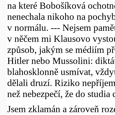
na které Bobošíková ochotně
nenechala nikoho na pochybá
v normálu. --- Nejsem pamět
v něčem mi Klausovo vysto
způsob, jakým se médiím pře
Hitler nebo Mussolini: dikt
blahosklonně usmívat, vždyť
dělali druzí. Riziko nepříje
než nebezpečí, že do studia
Jsem zklamán a zároveň roze