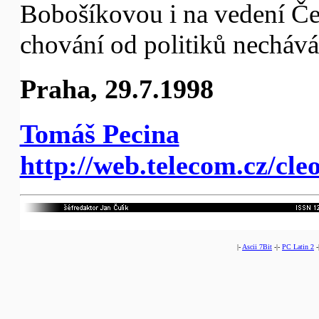
Bobošíkovou i na vedení Česk
chování od politiků nechává 
Praha, 29.7.1998
Tomáš Pecina
http://web.telecom.cz/cl
|-
Ascii 7Bit
-|-
PC Latin 2
-