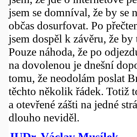
jsem se domníval, že by se n
občas dosurfovat. Po přečte
jsem dospěl k závěru, že by t
Pouze náhoda, že po odjezd
na dovolenou je dnešní dop
tomu, že neodolám poslat B
těchto několik řádek. Totiž 
a otevřené zášti na jedné str
dlouho neviděl.
JUDr. Václav Musílek