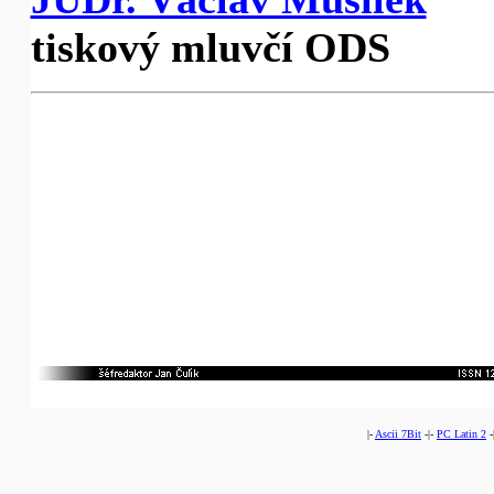
tiskový mluvčí ODS
|-
Ascii 7Bit
-|-
PC Latin 2
-