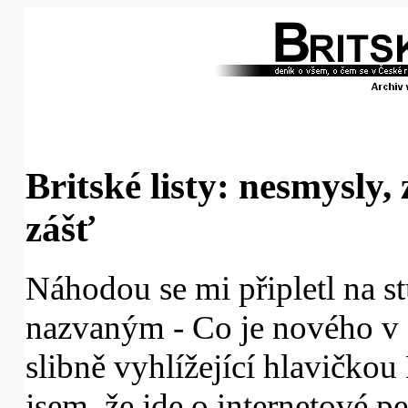
Britské listy: nesmysly,
zášť
Náhodou se mi připletl na st
nazvaným - Co je nového v 
slibně vyhlížející hlavičkou B
jsem, že jde o internetové 