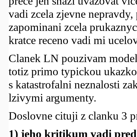
prece jen snazi uvazovat v
vadi zcela zjevne nepravdy,
zapominani zcela prukaznych
kratce receno vadi mi ucelov
Clanek LN pouzivam modelov
totiz primo typickou ukazko
s katastrofalni neznalosti z
lzivymi argumenty.
Doslovne cituji z clanku 3 
1) jeho kritikum vadi pred