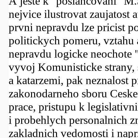
A jeste k "poslancovani" M.
nejvice ilustrovat zaujatost 
prvni nepravdu lze pricist 
politickych pomeru, vztahu 
nepravdu logicke neochote 
vyvoj Komunisticke strany,
a katarzemi, pak neznalost 
zakonodarneho sboru Ceske 
prace, pristupu k legislativn
i probehlych personalnich z
zakladnich vedomosti i napr.