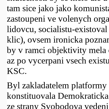
tam sice jako jako komunista,
zastoupeni ve volenych organ
lidovcu, socialistu-existova
klic), ovsem ironicka pozna
by v ramci objektivity mela
az po vycerpani vsech existu
KSC.
Byl zakladatelem platformy 
konstituovala Demokraticka 
ze strany Svobodova veden