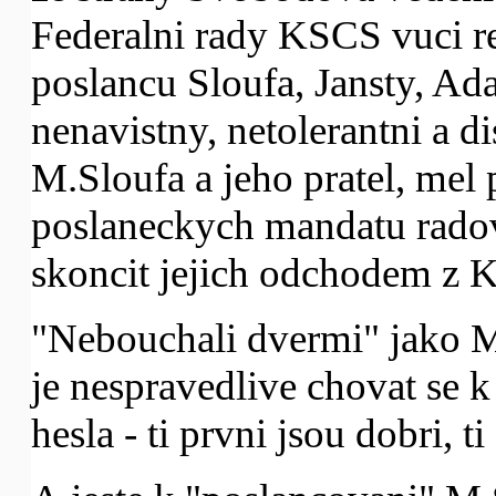
Federalni rady KSCS vuci r
poslancu Sloufa, Jansty, Ad
nenavistny, netolerantni a di
M.Sloufa a jeho pratel, mel 
poslaneckych mandatu radovy
skoncit jejich odchodem z 
"Nebouchali dvermi" jako M
je nespravedlive chovat se 
hesla - ti prvni jsou dobri, ti