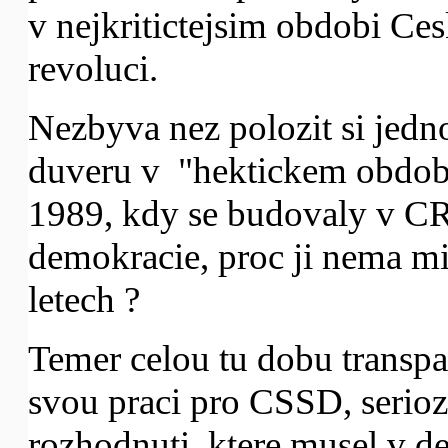
v nejkritictejsim obdobi Ce
revoluci.
Nezbyva nez polozit si jedn
duveru v "hektickem obdobi
1989, kdy se budovaly v CR
demokracie, proc ji nema mit
letech ?
Temer celou tu dobu transp
svou praci pro CSSD, serio
rozhodnuti, ktere musel v 