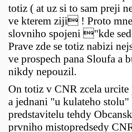
totiz ( at uz si to sam preji 
ve kterem ziji ! Proto mn
slovniho spojeni "kde sedel
Prave zde se totiz nabizi ne
ve prospech pana Sloufa a b
nikdy nepouzil.
On totiz v CNR zcela urcite
a jednani "u kulateho stolu"
predstavitelu tehdy Obcansk
prvniho mistopredsedy CNR,