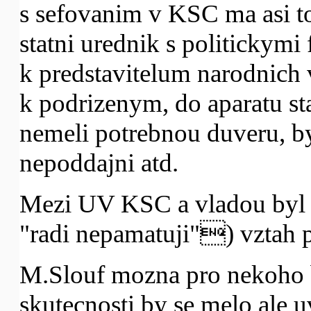
s sefovanim v KSC ma asi to
statni urednik s politickym
k predstavitelum narodnich 
k podrizenym, do aparatu stat
nemeli potrebnou duveru, byl
nepoddajni atd.
Mezi UV KSC a vladou byl i v
"radi nepamatuji") vztah p
M.Slouf mozna pro nekoho 
skutecnosti by se melo ale u