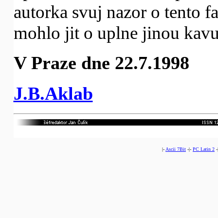
autorka svuj nazor o tento f
mohlo jit o uplne jinou kavu
V Praze dne 22.7.1998
J.B.Aklab
|-
Ascii 7Bit
-|-
PC Latin 2
-