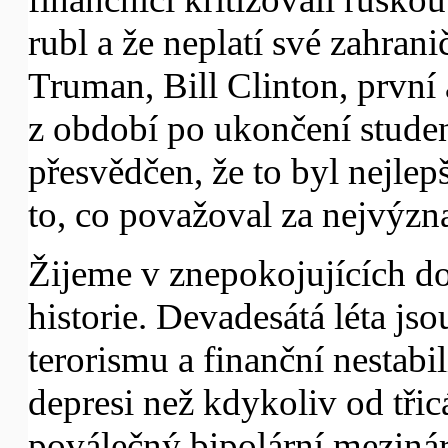
rubl a že neplatí své zahrani
Truman, Bill Clinton, první
z období po ukončení studen
přesvědčen, že to byl nejlep
to, co považoval za nejvýzna
Žijeme v znepokojujících d
historie. Devadesátá léta js
terorismu a finanční nestabi
depresi než kdykoliv od třic
poválečný bipolární meziná