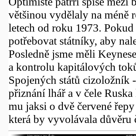
Optimisté patrří spíše mezi 
většinou vydělaly na méně r
letech od roku 1973. Pokud 
potřebovat státníky, aby nale
Posledně jsme měli Keynese
a kontrolu kapitálových toků
Spojených států cizoložník -
přiznání lhář a v čele Rusk
mu jaksi o dvě červené řepy
která by vyvolávala důvěru č