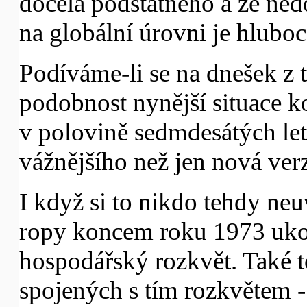
docela podstatného a že ned
na globální úrovni je hluboc
Podíváme-li se na dnešek z 
podobnost nynější situace ko
v polovině sedmdesátých let
vážnějšího než jen nová verz
I když si to nikdo tehdy ne
ropy koncem roku 1973 uko
hospodářský rozkvět. Také t
spojených s tím rozkvětem -