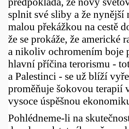
předpokládá, že nový světo
splnit své sliby a že nyněj
malou překážkou na cestě do
že se prokáže, že americké 
a nikoliv ochromením boje 
hlavní příčina terorismu - to
a Palestinci - se už blíží vy
proměňuje šokovou terapií 
vysoce úspěšnou ekonomik
Pohlédneme-li na skutečnosti