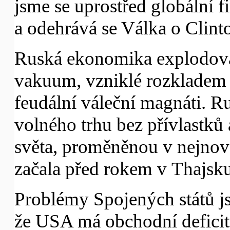
jsme se uprostřed globální f
a odehrává se Válka o Clint
Ruská ekonomika explodova
vakuum, vzniklé rozkladem c
feudální váleční magnáti. 
volného trhu bez přívlastků 
světa, proměněnou v nejnověj
začala před rokem v Thajsku
Problémy Spojených států js
že USA má obchodní deficit 