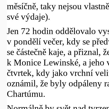
měsíčně, taky nejsou vlastně
své výdaje).
Jen 72 hodin oddělovalo vyst
v pondělí večer, kdy se před
se částečně kaje, a přiznal,
k Monice Lewinské, a jeho
čtvrtek, kdy jako vrchní vel
oznámil, že byly odpáleny r
Chartúmu.
Normálně by svět nad tvrzen