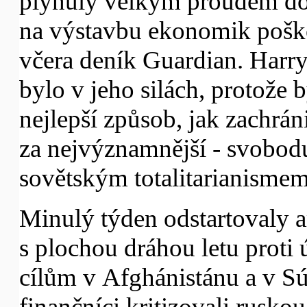
plynuly velkým proudem do
na výstavbu ekonomik pošk
včera deník Guardian. Harry
bylo v jeho silách, protože b
nejlepší způsob, jak zachrán
za nejvýznamnější - svobodu
sovětským totalitarianismem
Minulý týden odstartovaly a
s plochou dráhou letu proti
cílům v Afghánistánu a v Sú
finančníci kritizovali rusko