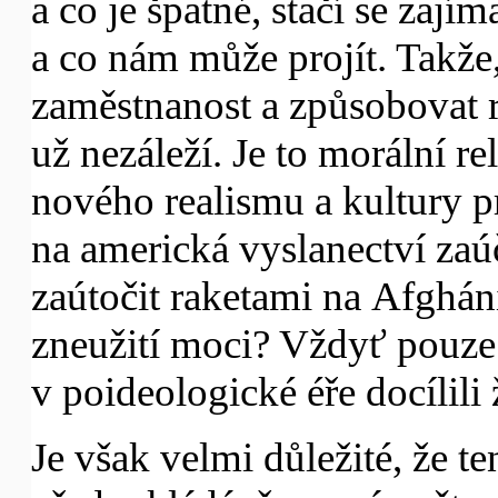
a co je špatné, stačí se zajím
a co nám může projít. Takže,
zaměstnanost a způsobovat 
už nezáleží. Je to morální re
nového realismu a kultury p
na americká vyslanectví zaú
zaútočit raketami na Afghán
zneužití moci? Vždyť pouze
v poideologické éře docílili
Je však velmi důležité, že t