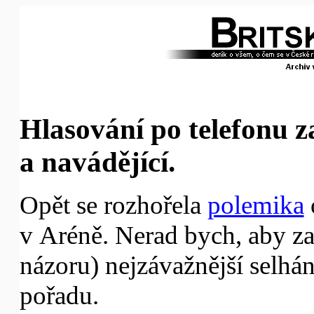
Hlasování po telefonu z
a navádějící.
Opět se rozhořela
polemika
v Aréně. Nerad bych, aby z
názoru) nejzávažnější selhání
pořadu.