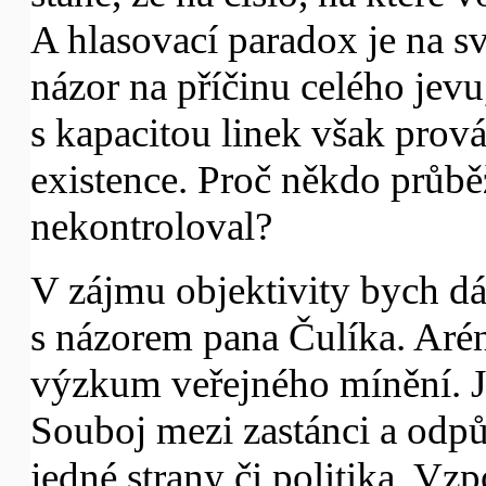
A hlasovací paradox je na s
názor na příčinu celého jev
s kapacitou linek však prová
existence. Proč někdo průbě
nekontroloval?
V zájmu objektivity bych dá
s názorem pana Čulíka. Aré
výzkum veřejného mínění. Je
Souboj mezi zastánci a odpů
jedné strany či politika. 