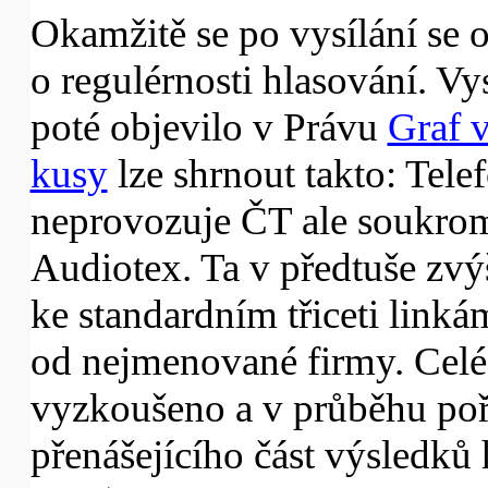
Okamžitě se po vysílání se 
o regulérnosti hlasování. Vys
poté objevilo v Právu
Graf 
kusy
lze shrnout takto: Tele
neprovozuje ČT ale soukro
Audiotex. Ta v předtuše zv
ke standardním třiceti linká
od nejmenované firmy. Celé
vyzkoušeno a v průběhu po
přenášejícího část výsledků