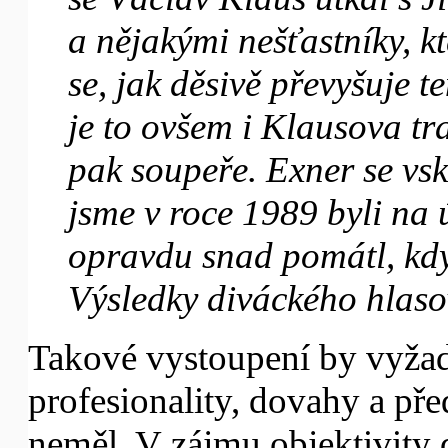
a nějakými nešťastníky, k
se, jak děsivě převyšuje t
je to ovšem i Klausova tr
pak soupeře. Exner se vsku
jsme v roce 1989 byli na ú
opravdu snad pomátl, kdy
Výsledky diváckého hlaso
Takové vystoupení by vyža
profesionality, dovahy a pře
neměl. V zájmu objektivity