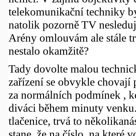
telekomunikační techniky b
natolik pozorně TV nesleduj
Arény omlouvám ale stále tr
nestalo okamžitě?
Tady dovolte malou techni
zařízení se obvykle chovají
za normálních podmínek , kd
diváci během minuty venku
tlačenice, trvá to několika
stane, že na číslo, na které 