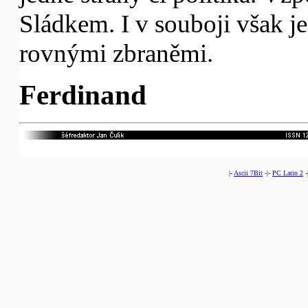
Sládkem. I v souboji však je
rovnými zbraněmi.
Ferdinand
|-
Ascii 7Bit
-|-
PC Latin 2
-