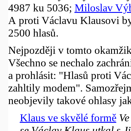
4987 ku 5036;
Miloslav Vý
A proti Václavu Klausovi 
2500 hlasů.
Nejpozději v tomto okamžik
Všechno se nechalo zachránit
a prohlásit: "Hlasů proti Vá
zahltily modem". Samozřejm
neobjevily takové ohlasy ja
Klaus ve skvělé formě
Ve
se Václav Klaus utkal s 