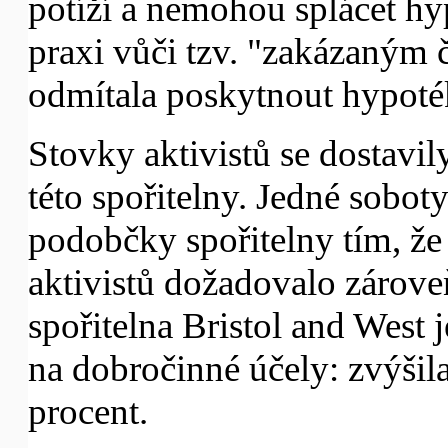
potíží a nemohou splácet h
praxi vůči tzv. "zakázaným 
odmítala poskytnout hypoté
Stovky aktivistů se dostavi
této spořitelny. Jedné sobot
podobčky spořitelny tím, že
aktivistů dožadovalo zárove
spořitelna Bristol and West 
na dobročinné účely: zvýšila
procent.