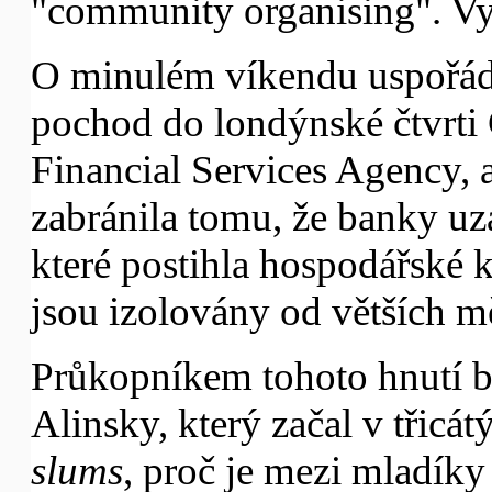
"community organising". Vyz
O minulém víkendu uspořáda
pochod do londýnské čtvrti
Financial Services Agency, a
zabránila tomu, že banky uz
které postihla hospodářské k
jsou izolovány od větších m
Průkopníkem tohoto hnutí b
Alinsky, který začal v třicá
slums
, proč je mezi mladíky