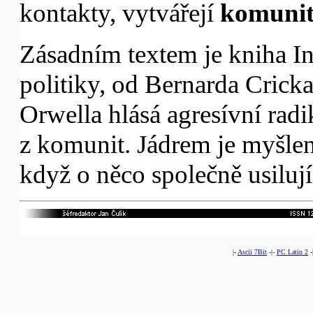
kontakty, vytvářejí
komuni
Zásadním textem je kniha In
politiky, od Bernarda Cricka
Orwella hlásá agresívní rad
z komunit. Jádrem je myšlen
když o něco společně usilují
|-
Ascii 7Bit
-|-
PC Latin 2
-