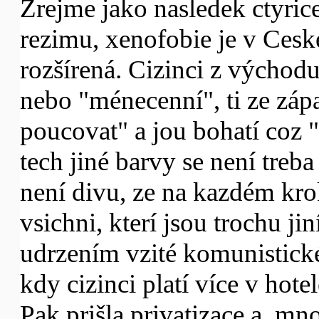
Zrejme jako nasledek ctyric
rezimu, xenofobie je v Cesk
rozšírená. Cizinci z východ
nebo "ménecenní", ti ze zápa
poucovat" a jou bohatí coz
tech jiné barvy se není treb
není divu, ze na kazdém kro
vsichni, kterí jsou trochu jin
udrzením vzité komunistick
kdy cizinci platí více v hote
Pak prišla privatizace a mno