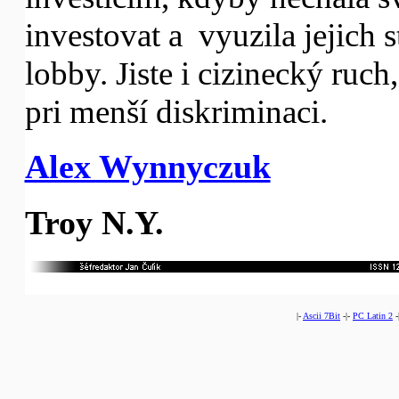
investovat a vyuzila jejich s
lobby. Jiste i cizinecký ruch,
pri menší diskriminaci.
Alex Wynnyczuk
Troy N.Y.
|-
Ascii 7Bit
-|-
PC Latin 2
-