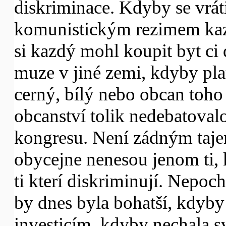
diskriminace. Kdyby se vrát
komunistickým rezimem kaz
si kazdý mohl koupit byt ci
muze v jiné zemi, kdyby plat
cerný, bílý nebo obcan toho c
obcanství tolik nedebatovalo 
kongresu. Není zádným taje
obycejne nenesou jenom ti, k
ti kterí diskriminují. Nepoc
by dnes byla bohatší, kdyby 
investicím, kdyby nechala 