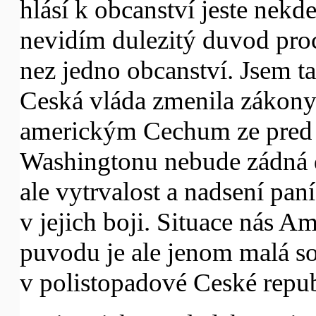
hlásí k obcanství jeste nekde
nevidím dulezitý duvod pro
nez jedno obcanství. Jsem t
Ceská vláda zmenila zákony 
americkým Cechum ze pred 
Washingtonu nebude zádná 
ale vytrvalost a nadsení pan
v jejich boji. Situace nás A
puvodu je ale jenom malá s
v polistopadové Ceské repub