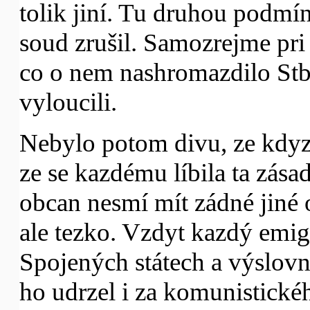
tolik jiní. Tu druhou podmín
soud zrušil. Samozrejme pri
co o nem nashromazdilo Stb 
vyloucili.
Nebylo potom divu, ze kdyz 
ze se kazdému líbila ta zásad
obcan nesmí mít zádné jiné 
ale tezko. Vzdyt kazdý emigr
Spojených státech a výslovn
ho udrzel i za komunistick