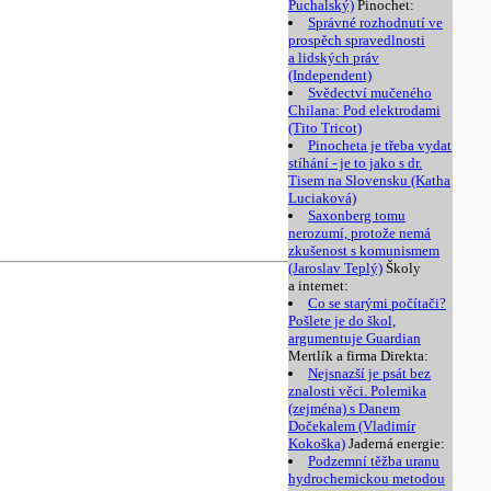
Puchalský)
Pinochet:
Správné rozhodnutí ve
prospěch spravedlnosti
a lidských práv
(Independent)
Svědectví mučeného
Chilana: Pod elektrodami
(Tito Tricot)
Pinocheta je třeba vydat
stíhání - je to jako s dr.
Tisem na Slovensku (Katha
Luciaková)
Saxonberg tomu
nerozumí, protože nemá
zkušenost s komunismem
(Jaroslav Teplý)
Školy
a internet:
Co se starými počítači?
Pošlete je do škol,
argumentuje Guardian
Mertlík a firma Direkta:
Nejsnazší je psát bez
znalosti věci. Polemika
(zejména) s Danem
Dočekalem (Vladimír
Kokoška)
Jaderná energie:
Podzemní těžba uranu
hydrochemickou metodou