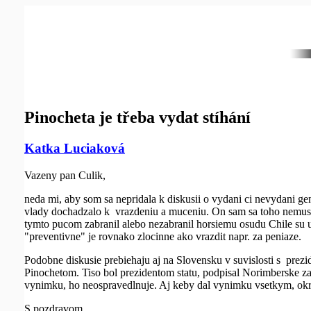
Pinocheta je třeba vydat stíhání
Katka Luciaková
Vazeny pan Culik,
neda mi, aby som sa nepridala k diskusii o vydani ci nevydani ge
vlady dochadzalo k vrazdeniu a muceniu. On sam sa toho nemusel 
tymto pucom zabranil alebo nezabranil horsiemu osudu Chile su u
"preventivne" je rovnako zlocinne ako vrazdit napr. za peniaze.
Podobne diskusie prebiehaju aj na Slovensku v suvislosti s pre
Pinochetom. Tiso bol prezidentom statu, podpisal Norimberske z
vynimku, ho neospravedlnuje. Aj keby dal vynimku vsetkym, okre
S pozdravom,