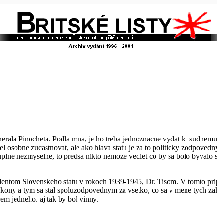
nerala Pinocheta. Podla mna, je ho treba jednoznacne vydat k sudnemu s
osobne zucastnovat, ale ako hlava statu je za to politicky zodpovedny
plne nezmyselne, to predsa nikto nemoze vediet co by sa bolo byvalo s
zidentom Slovenskeho statu v rokoch 1939-1945, Dr. Tisom. V tomto pr
akony a tym sa stal spoluzodpovednym za vsetko, co sa v mene tych za
m jedneho, aj tak by bol vinny.