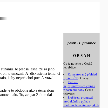
pátek 11. prosince
O B S A H
Co je nového v České
republice:
tihaniu. Je predsa jasne, ze za jeho
, on to umoznil. A diskusie na temu, ci
Komentovaný přehled
talo, keby neprebehol puc. A vrazdit
zpráv z ČR
Odkazy:
Přehled
nejzajímavějších článků
z poslední doby
Česká
ipade je to obdobne ako s generalom
televize:
konov dialo. To, ze par Zidom dal
Proč jsem propustil
produkčního pořadu
Nadoraz Jana Šterna (Jakub