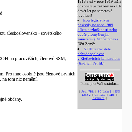
1918 a už v roce 1919 měla
dokonalejší zákony než ČR
devět let po sametové
d.
revoluci!
Jsou legislativní
paskvily po roce 1989
dílem nezkušenosti nebo
Svazu Československo - sovětského
dobře promyšleným
záměrem? (Petr Šafránek)
Děti Země:
V Olbramkostele
nebude spalovna,
i ROH na pracovištích, členové SSM,
v Křečovicích kamenolom
(Jindřich Petrlík)
umím. Pro mne osobně jsou členové prvních
é, na tom nic nemění.
Ikona pro Vaši stránku...
|-
Ascii 7Bit
-|-
PC Latin 2
-|-
ISO
Latin 2
-|-
CP 1250
-|-
Mac
-|-
Kameničtí
-|
ejné občany.