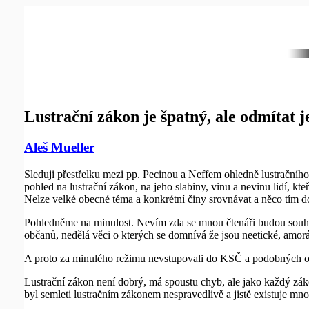
Lustrační zákon je špatný, ale odmítat je
Aleš Mueller
Sleduji přestřelku mezi pp. Pecinou a Neffem ohledně lustrační
pohled na lustrační zákon, na jeho slabiny, vinu a nevinu lidí, k
Nelze velké obecné téma a konkrétní činy srovnávat a něco tím 
Pohledněme na minulost. Nevím zda se mnou čtenáři budou souhlas
občanů, nedělá věci o kterých se domnívá že jsou neetické, amor
A proto za minulého režimu nevstupovali do KSČ a podobných org
Lustrační zákon není dobrý, má spoustu chyb, ale jako každý zákon
byl semleti lustračním zákonem nespravedlivě a jistě existuje mno