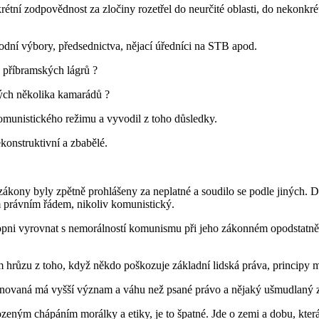
étní zodpovědnost za zločiny rozetřel do neurčité oblasti, do nekonkr
odní výbory, předsednictva, nějací úředníci na STB apod.
 příbramských lágrů ?
mých několika kamarádů ?
munistického režimu a vyvodil z toho důsledky.
konstruktivní a zbabělé.
.
 zákony byly zpětně prohlášeny za neplatné a soudilo se podle jiných.
právním řádem, nikoliv komunistický.
hopni vyrovnat s nemorálností komunismu při jeho zákonném opodstatněn
hrůzu z toho, když někdo poškozuje základní lidská práva, principy m
efinovaná má vyšší význam a váhu než psané právo a nějaký ušmudlaný 
ným chápáním morálky a etiky, je to špatné. Jde o zemi a dobu, která s