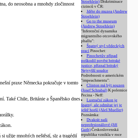
Stroehlein)
Diskriminace
étna, do neosobna a mnohdy zločinnost
cizinců v ČR:
Jděte do muzea (Andrew
Stroehlein)
Go to the museum
(Andrew Stroehlein)
"Inferenční dynamika
migrantního otcovského
phallu":
Špatný styl vědeckých
prací
Pinochet:
Pinochetův případ
poškodil pověst britské
justice, přiznal britský
Nejvyšší soudce
Podrobnosti o americkém
"impeachmentu":
 Dnešní praxe Německa pokračuje v tomto
Clinton má být souzen
(Josef Schrabal)
K polemice
Pecina - Neff:
í. Také Chile, Británie a Španělsko dnes
Lustrační zákon je
špatný, ale odmítat jej je
ještě horší (Aleš Mueller)
orálky.
Poznámka:
Dvakrát naši
neprofesionálové (Jiří
zákon.
Guth)
Československá
republika vznikla v roce
i užije mnohých neštěstí, slz a tragédií