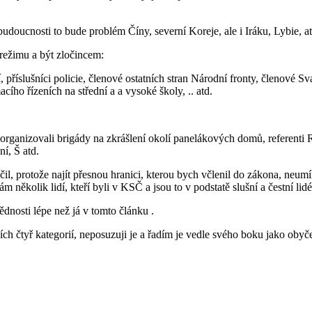
udoucnosti to bude problém Číny, severní Koreje, ale i Iráku, Lybie, at
režimu a být zločincem:
říslušníci policie, členové ostatních stran Národní fronty, členové 
macího řízeních na střední a a vysoké školy, .. atd.
a organizovali brigády na zkrášlení okolí panelákových domů, referent
ní, Š atd.
hčil, protože najít přesnou hranici, kterou bych včlenil do zákona, ne
ěkolik lidí, kteří byli v KSČ a jsou to v podstatě slušní a čestní lid
dnosti lépe než já v tomto článku .
ích čtyř kategorií, neposuzuji je a řadím je vedle svého boku jako obyč