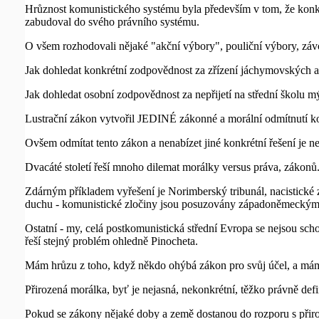
Hrůznost komunistického systému byla především v tom, že konkr
zabudoval do svého právního systému.
O všem rozhodovali nějaké "akční výbory", pouliční výbory, záv
Jak dohledat konkrétní zodpovědnost za zřízení jáchymovských a
Jak dohledat osobní zodpovědnost za nepřijetí na střední školu 
Lustrační zákon vytvořil JEDINÉ zákonné a morální odmítnutí ko
Ovšem odmítat tento zákon a nenabízet jiné konkrétní řešení je ne
Dvacáté století řeší mnoho dilemat morálky versus práva, zákonů
Zdárným příkladem vyřešení je Norimberský tribunál, nacistické
duchu - komunistické zločiny jsou posuzovány západoněmeckým 
Ostatní - my, celá postkomunistická střední Evropa se nejsou sc
řeší stejný problém ohledně Pinocheta.
Mám hrůzu z toho, když někdo ohýbá zákon pro svůj účel, a mám 
Přirozená morálka, byť je nejasná, nekonkrétní, těžko právně d
Pokud se zákony nějaké doby a země dostanou do rozporu s přiroze