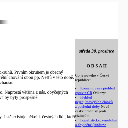
středa 30. prosince
O B S A H
u okruhů. Prvním okruhem je obecný
Co je nového v České
rétní chování obou pp. Neffů v této době.
republice:
 chaosu.
Komentovaný přehled
o. Naprostá většina z nás, obyčejných
zpráv z ČR
Odkazy:
yť by byly prospěšné.
Přehled
nejzajímavějších článků
z poslední doby
Nové
české předpisy proti
cizincům:
istě existuje několik čestných lidí, kteří
Populistické, xenofobní
a zbytečné (Andrew