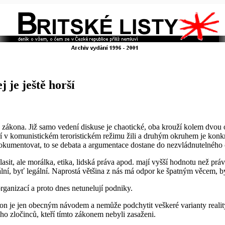
j je ještě horší
ho zákona. Již samo vedení diskuse je chaotické, oba krouží kolem dvo
teří v komunistickém teroristickém režimu žili a druhým okruhem je konk
dokumentovat, to se debata a argumentace dostane do nezvládnutelného
it, ale morálka, etika, lidská práva apod. mají vyšší hodnotu než práv
ální, byť legální. Naprostá většina z nás má odpor ke špatným věcem, b
anizací a proto dnes netunelují podniky.
 je jen obecným návodem a nemůže podchytit veškeré varianty reality. J
ho zločinců, kteří tímto zákonem nebyli zasaženi.