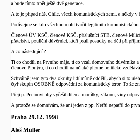
a bude tímto trpět ještě dvě generace.
A to je případ náš, Chile, všech komunistických zemí, a někdy v b
Podívejme se kdo všechno mohl tvořit legitimitu komunistického 
Členové ÚV KSČ, členové KSČ, příslušníci STB, členové Milicí, p
přátelství, pouliční důvěrníci, kteří psali posudky na děti při přijí
A co následující ?
Ti co chodili na Prvního máje, ti co vzali domovního důvěrníka 
členové Pionýra, ti co chodili na nějaké pitomé politické vzdělává
Schválně jsem tyto dva okruhy lidí mírně oddělil, abych si to ule
čtyř skupin OSOBNĚ odpovědni za komunistický teror. To že znám n
Přeji p. Pecinovi aby vyřešil dilema morálky, zákonu, viny odpově
A protože se domnívám, že ani jeden z pp. Neffů nepatřil do prvn
Praha 29.12. 1998
Aleš Müller