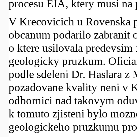
procesu EIA, ktery musi na 
V Krecovicich u Rovenska 
obcanum podarilo zabranit
o ktere usilovala predevsim
geologicky pruzkum. Ofici
podle sdeleni Dr. Haslara 
pozadovane kvality neni v K
odbornici nad takovym oduv
k tomuto zjisteni bylo mozne
geologickeho pruzkumu pro