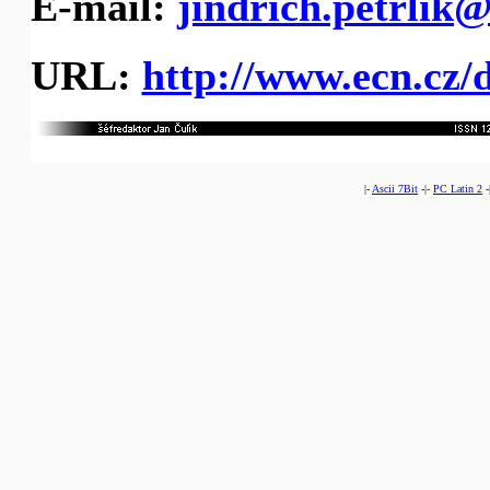
E-mail:
jindrich.petrlik@
URL:
http://www.ecn.cz/
|-
Ascii 7Bit
-|-
PC Latin 2
-