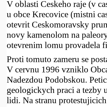
V oblasti Ceskeho raje (v c
u obce Krecovice (mistni c
otevrit Ceskomoravsky pru
novy kamenolom na paleory
otevrenim lomu provadela f
Proti tomuto zameru se posta
V cervnu 1996 vzniklo Ob
Nadezdou Podobskou. Petici
geologickych praci a tezby 
lidi. Na stranu protestujicic