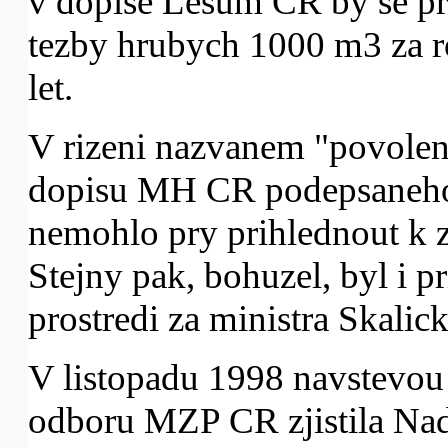
v dopise Lesum CR by se pr
tezby hrubych 1000 m3 za ro
let.
V rizeni nazvanem "povoleni
dopisu MH CR podepsaneho
nemohlo pry prihlednout k 
Stejny pak, bohuzel, byl i p
prostredi za ministra Skalic
V listopadu 1998 navstevou
odboru MZP CR zjistila Na