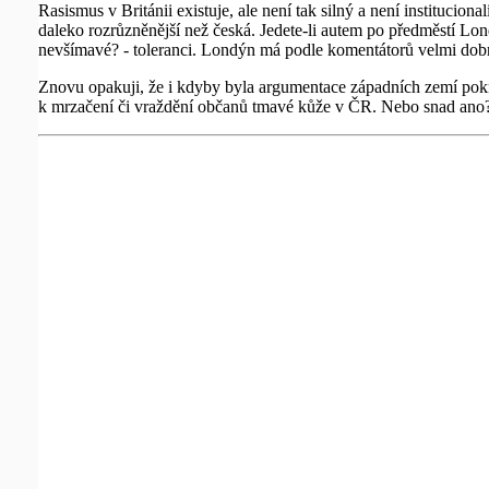
Rasismus v Británii existuje, ale není tak silný a není institucion
daleko rozrůzněnější než česká. Jedete-li autem po předměstí Londý
nevšímavé? - toleranci. Londýn má podle komentátorů velmi dobr
Znovu opakuji, že i kdyby byla argumentace západních zemí pokr
k mrzačení či vraždění občanů tmavé kůže v ČR. Nebo snad ano