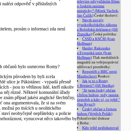
televize odvysíláním filmu
i nalézt odpověď v příslušných
o českém rasismu
rasisticky? (Mirek Vachek,
Jan Čulík)
České školství:
Návrh novely
vysokoškolského zákona
telem, prosím o informaci zda není
a Boloňská deklarace (Jiří
Zlatuška)
Česká politika:
ČSSD a KSČM (Ivan
Hoffman)
Haider, Rakousko
a Evropská unie (Ivan
Hoffman)
Tlak mediálních
magnátů na veřejnoprávní
ých občanů bylo usmrceno Romy?
sdělovací prostředky:
Reportéři z BBC proti
indickým původem by byli zcela
Murdochovi
Reakce:
Jak je to s Romy
ždé ulice je Pákistánec - vypadá přesně
v Británii? (Jiří Hruška)
ch - jsou to většinou lidé, kteří nikoliv
"Já jsem český občan
na něj různé. Některé komunální úřady
s bílou hubou, tedy rasista,
znám případ jakési anglické šlechtičny,
xenofob a kdo ví, co ještě."
oť ona argumentovala, že si na svém
(Jan Kyncl)
 možná po tisících u neolitického
Český občan s černou
 staví neobyčejně nepřátelsky a policie
hubou (Vojtěch Polák)
 nehoráznost, vynucovat něco takového by
Pokračování diskuse
o Bohu:
Kdo ještě nediskutoval