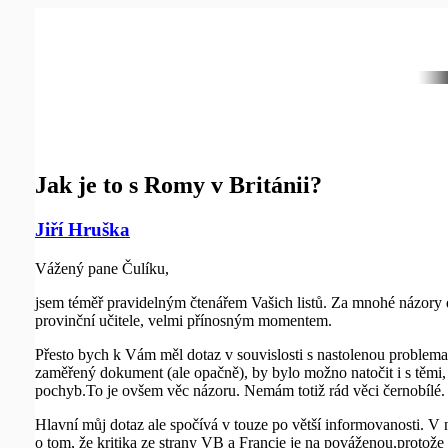
Jak je to s Romy v Británii?
Jiří Hruška
Vážený pane Čulíku,
jsem téměř pravidelným čtenářem Vašich listů. Za mnohé názory dě
provinční učitele, velmi přínosným momentem.
Přesto bych k Vám měl dotaz v souvislosti s nastolenou proble
zaměřený dokument (ale opačně), by bylo možno natočit i s těmi,
pochyb.To je ovšem věc názoru. Nemám totiž rád věci černobílé. 
Hlavní můj dotaz ale spočívá v touze po větší informovanosti. V 
o tom, že kritika ze strany VB a Francie je na pováženou,protož