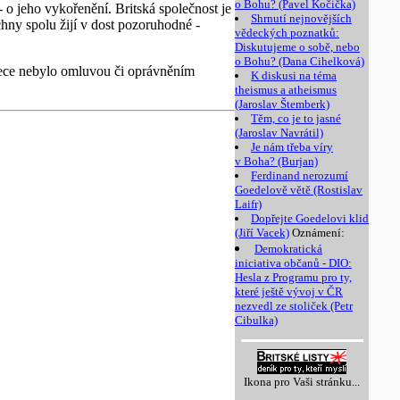
o Bohu? (Pavel Kočička)
 - o jeho vykořenění. Britská společnost je
Shrnutí nejnovějších
echny spolu žijí v dost pozoruhodné -
vědeckých poznatků:
Diskutujeme o sobě, nebo
o Bohu? (Dana Cihelková)
přece nebylo omluvou či oprávněním
K diskusi na téma
theismus a atheismus
(Jaroslav Štemberk)
Těm, co je to jasné
(Jaroslav Navrátil)
Je nám třeba víry
v Boha? (Burjan)
Ferdinand nerozumí
Goedelově větě (Rostislav
Laifr)
Dopřejte Goedelovi klid
(Jiří Vacek)
Oznámení:
Demokratická
iniciativa občanů - DIO:
Hesla z Programu pro ty,
které ještě vývoj v ČR
nezvedl ze stoliček (Petr
Cibulka)
Ikona pro Vaši stránku...