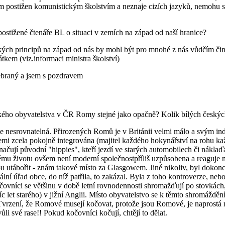
m postižen komunistickým školstvím a neznaje cizích jazyků, nemohu s
ostižené čtenáře BL o situaci v zemích na západ od naší hranice?
ých principů na západ od nás by mohl být pro mnohé z nás vůdčím čini
tkem (viz.informaci ministra školství)
ebraný a jsem s pozdravem
kého obyvatelstva v ČR Romy stejné jako opačně? Kolik bílých česk
ace je nesrovnatelná. Přirozených Romů je v Británii velmi málo a svým 
 zemi zcela pokojně integrována (majitel každého hokynářství na rohu ka
čují původní "hippies", kteří jezdí ve starých automobilech či náklaďácí
mu životu ovšem není moderní společnostpříliš uzpůsobena a reaguje 
tábořit - znám takové místo za Glasgowem. Jiné nikoliv, byl dokonce 
ní úřad obce, do níž patřila, to zakázal. Byla z toho kontroverze, neb
čovníci se většinu v době letní rovnodennosti shromažďují po stovkách,
let starého) v jižní Anglii. Místo obyvatelstvo se k těmto shromáždění
Tvrzení, že Romové musejí kočovat, protože jsou Romové, je naprostá
li své rase!! Pokud kočovníci kočují, chtějí to dělat.