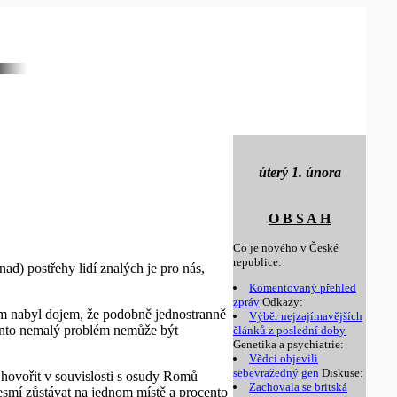
úterý 1. února
O B S A H
Co je nového v České
republice:
ad) postřehy lidí znalých je pro nás,
Komentovaný přehled
zpráv
Odkazy:
em nabyl dojem, že podobně jednostranně
Výběr nejzajímavějších
tento nemalý problém nemůže být
článků z poslední doby
Genetika a psychiatrie:
Vědci objevili
sebevražedný gen
Diskuse:
 hovořit v souvislosti s osudy Romů
Zachovala se britská
esmí zůstávat na jednom místě a procento