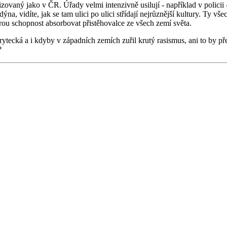
alizovaný jako v ČR. Úřady velmi intenzivně usilují - například v policii
na, vidíte, jak se tam ulici po ulici střídají nejrůznější kultury. Ty vš
ou schopnost absorbovat přistěhovalce ze všech zemí světa.
ytecká a i kdyby v západních zemích zuřil krutý rasismus, ani to by 
?