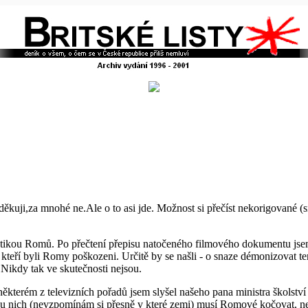
kuji,za mnohé ne.Ale o to asi jde. Možnost si přečíst nekorigované (sn
matikou Romů. Po přečtení přepisu natočeného filmového dokumentu js
 kteří byli Romy poškozeni. Určitě by se našli - o snaze démonizovat 
Nikdy tak ve skutečnosti nejsou.
některém z televizních pořadů jsem slyšel našeho pana ministra školství
e u nich (nevzpomínám si přesně v které zemi) musí Romové kočovat, n