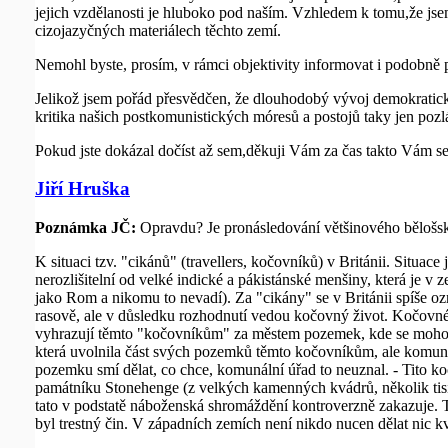
jejich vzdělanosti je hluboko pod naším. Vzhledem k tomu,že jse
cizojazyčných materiálech těchto zemí.
Nemohl byste, prosím, v rámci objektivity informovat i podobně p
Jelikož jsem pořád přesvědčen, že dlouhodobý vývoj demokratick
kritika našich postkomunistických móresů a postojů taky jen pozlá
Pokud jste dokázal dočíst až sem,děkuji Vám za čas takto Vám s
Jiří Hruška
Poznámka JČ:
Opravdu? Je pronásledování většinového bělošs
K situaci tzv. "cikánů" (travellers, kočovníků) v Británii. Situ
nerozlišitelní od velké indické a pákistánské menšiny, která je v
jako Rom a nikomu to nevadí). Za "cikány" se v Británii spíše ozna
rasově, ale v důsledku rozhodnutí vedou kočovný život. Kočovné
vyhrazují těmto "kočovníkům" za městem pozemek, kde se mohou u
která uvolnila část svých pozemků těmto kočovníkům, ale komunál
pozemku smí dělat, co chce, komunální úřad to neuznal. - Tito ko
památníku Stonehenge (z velkých kamenných kvádrů, několik tisíc 
tato v podstatě náboženská shromáždění kontroverzně zakazuje. 
byl trestný čin. V západních zemích není nikdo nucen dělat nic kvů